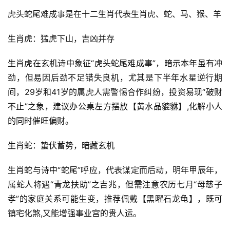
虎头蛇尾难成事是在十二生肖代表生肖虎、蛇、马、猴、羊
生肖虎：猛虎下山，吉凶并存
生肖虎在玄机诗中象征“虎头蛇尾难成事”，暗示本年虽有冲
劲，但易因后劲不足错失良机，尤其是下半年水星逆行期
间，29岁和41岁的属虎人需警惕合作纠纷，投资易现“破财
不止”之象，建议办公桌左方摆放【黄水晶貔貅】,化解小人
的同时催旺偏财。
生肖蛇：蛰伏蓄势，暗藏玄机
生肖蛇与诗中“蛇尾”呼应，代表谋定而后动，明年甲辰年，
属蛇人将遇“青龙扶助”之吉兆，但需注意农历七月“母慈子
孝”的家庭关系可能生变，推荐佩戴【黑曜石龙龟】，既可
镇宅化煞,又能增强事业宫的贵人运。