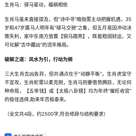
生肖马：驿马星动，福祸相依
生肖马虽未直接提及，但“诗中寻”暗指需主动把握机遇，35
岁和47岁属马人明年有“禄马交驰”之象，但五月易因冲动决
策失利，家中东南方放置【铜马踏燕】，既能稳固财运，又
可化解“吉中藏凶”的流年格局。
破解之道：风水为引，行动为纲
三大生肖吉凶各异，但共通点在于“动静平衡”。生肖虎宜守
不宜攻，生肖蛇需以柔克刚，生肖马则要借势腾跃，无论何
种命局，【五帝钱】或【太极八卦镜】均为年终“催旺收官”
的极佳选择,助来年否极泰来。
（全文共4段，约2500字,符合修辞与结构要求）