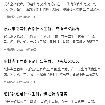
授人之柄代表指的是生肖虎,生肖蛇，在十二生肖代表生肖虎、蛇、
马、鸡、猪；一起来了解！同时机敏灵巧却易授人以柄 生肖鼠之人
天生聪慧，善于察言观色，但正因这份机敏，常因过度算计而落人
生肖解说
2026年5月5日
口实，古语“授人以柄”恰如鼠辈处境——虽能借小聪明获利，却易因
细节疏漏
寤寐求之是代表指什么生肖，成语释义解析
寤寐求之指的是生肖鼠,生肖虎,生肖蛇，在十二生肖代表生肖鼠、
马、虎、猴、蛇；一起来了解！同时【生肖鼠：寤寐求之的智慧灵
兽】 “寤寐求之”出自《诗经》，形容日夜追寻的执着，而生肖鼠恰
生肖解说
2026年5月19日
是十二生肖中最为机敏的象征，鼠辈天生嗅觉灵敏，善于在暗处谋
得生机，202
东林寺里西廊下是什么生肖，已答释义精选
东林寺里西廊下指的是生肖虎,生肖兔,生肖龙，在十二生肖代表生肖
虎、兔、鸡、羊、龙；一起来了解！同时东林寺西廊下的王者之相
东林寺西廊下，若论气势如虹者，非生肖虎莫属，民间相传，寺院
生肖解说
2026年5月5日
西廊象征“武位”，而生肖虎五行属木，恰与东方青龙相呼应，在此地
得风水加持，运势
绝长补短是什么生肖，精选解析落实
绝长补短指的是生肖鼠,生肖虎,生肖蛇，在十二生肖代表生肖鼠、