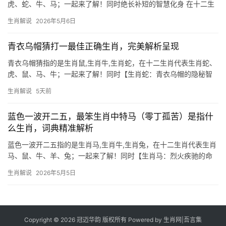
虎、蛇、牛、马；一起来了解！同时绝长补短的智慧化身 在十二生
肖中,生肖鼠以机敏灵活著称，成语“绝长补短”恰似其生存哲学——
生肖解说
2026年5月6日
善于取长补短，化劣势为优势，民间传说中，生肖鼠凭借小巧身形
夺得生肖之首
青衣乌帽猜打一最佳正确生肖，完美解析呈现
青衣乌帽猜指的是生肖鼠,生肖牛,生肖蛇，在十二生肖代表生肖蛇、
虎、鼠、马、牛；一起来了解！同时【生肖蛇：青衣乌帽的隐秘智
慧】 “青衣乌帽”暗喻隐士风骨，恰合生肖蛇藏锋守拙的天性，蛇居
生肖解说
5天前
十二地支之“巳”，五行属火却善伏蛰，2026年逢“天乙贵人”入命，下
半年
蓝色一波开二五，最笨生肖中特马（零丁孤苦）是指什
么生肖，词典精准解析
蓝色一波开二五指的是生肖马,生肖牛,生肖兔，在十二生肖代表生肖
马、鼠、牛、羊、兔；一起来了解！同时【生肖马：烈火疾驰的命
途起伏】 2026年对生肖马而言，恰如野马脱缰，吉凶交织，下半年
生肖解说
2026年5月5日
驿马星动，部分人得异地机遇，但大多数人恐因冲动“破财不止”，事
业运势上，2
Copyright © 2026 冠迈华韵 版权所有 Powered by
生肖网
|
吾言集