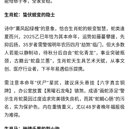
能母慈子孝，全家安稳。
生肖蛇：蛰伏蜕变的隐士
诗中“薰风起绿槐”的意象，恰合生肖蛇的蜕变智慧，蛇类逢
夏而兴，2025乙巳年恰为其本命年，运势如藤蔓攀援，先
抑后扬，35岁者需警惕明年农历四月“劫煞”临门，但大多数
人若能以静制动，待秋分后自会“蛇化青龙”，事业突破瓶
颈，古籍云“蛇盘兰蕙”，生肖蛇天生具艺术天赋，从事文
创、医疗行业者，下半年易遇伯乐提携。
需注意本命年“伏尸”星扰，建议床头悬挂【六字真言铜
牌】，办公室放置【黑曜石龙龟】镇煞，成语“画蛇添足”警
示生肖蛇莫因过度追求完美错失良机，而其“蛇蝎心肠”的污
名，实为保护色，内在重情重义，尤以48岁者晚年福报极
为难得。
生肖马：驰骋千里的烈火驹