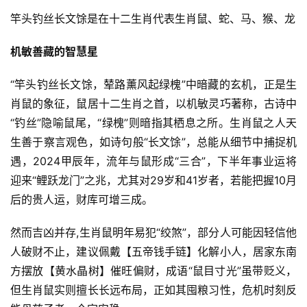
竿头钓丝长文馀是在十二生肖代表生肖鼠、蛇、马、猴、龙
机敏善藏的智慧星
“竿头钓丝长文馀，辇路薰风起绿槐”中暗藏的玄机，正是生
肖鼠的象征，鼠居十二生肖之首，以机敏灵巧著称，古诗中
“钓丝”隐喻鼠尾，“绿槐”则暗指其栖息之所。生肖鼠之人天
生善于察言观色，如诗句般“长文馀”，总能从细节中捕捉机
遇，2024甲辰年，流年与鼠形成“三合”，下半年事业运将
迎来“鲤跃龙门”之兆，尤其对29岁和41岁者，若能把握10月
后的贵人运，财库可增三成。
然而吉凶并存,生肖鼠明年易犯“绞煞”，部分人可能因轻信他
人破财不止，建议佩戴【五帝钱手链】化解小人，居家东南
方摆放【黄水晶树】催旺偏财，成语“鼠目寸光”虽带贬义，
但生肖鼠实则擅长长远布局，正如其囤粮习性，危机时刻反