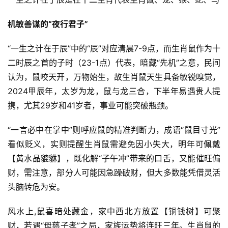
机敏善谋的“夜行君子”
“一生之计在于辰”中的“辰”对应清晨7-9点，而生肖鼠作为十
二时辰之首的子时（23-1点）代表，暗藏“先机”之意，民间
认为，鼠咬天开，万物始生，故生肖鼠天生具备敏锐嗅觉，
2024甲辰年，太岁为龙，鼠与龙三合，下半年易遇贵人提
携，尤其29岁和41岁者，事业可能突破瓶颈。
“一言必中在掌中”则呼应鼠的精准判断力，成语“鼠目寸光”
看似贬义，实则提醒生肖鼠需避免因小失大，明年可佩戴
【黄水晶貔貅】，既化解“子午冲”带来的口舌，又能催旺偏
财，需注意，部分人可能因急躁破财，但大多数能凭借灵活
头脑转危为安。
风水上,鼠喜暗处藏金，家中西北方放置【铜钱树】可聚
财，若遇“母慈子孝”之局，家族运势将连旺三年。生肖鼠的