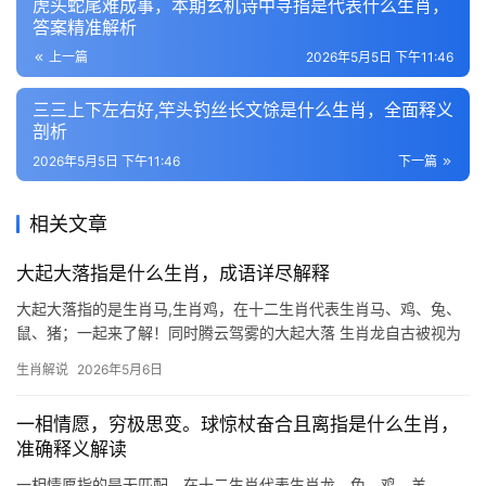
虎头蛇尾难成事，本期玄机诗中寻指是代表什么生肖，
答案精准解析
上一篇
2026年5月5日 下午11:46
三三上下左右好,竿头钓丝长文馀是什么生肖，全面释义
剖析
2026年5月5日 下午11:46
下一篇
相关文章
大起大落指是什么生肖，成语详尽解释
大起大落指的是生肖马,生肖鸡，在十二生肖代表生肖马、鸡、兔、
鼠、猪；一起来了解！同时腾云驾雾的大起大落 生肖龙自古被视为
帝王象征，其运势往往如过山车般跌宕起伏，2024甲辰龙年恰逢龙
生肖解说
2026年5月6日
人“值太岁”，上半年易遇职场纠纷，尤其29岁者恐遭小人暗算；但
一相情愿，穷极思变。球惊杖奋合且离指是什么生肖，
准确释义解读
一相情愿指的是无匹配，在十二生肖代表生肖龙、兔、鸡、羊、