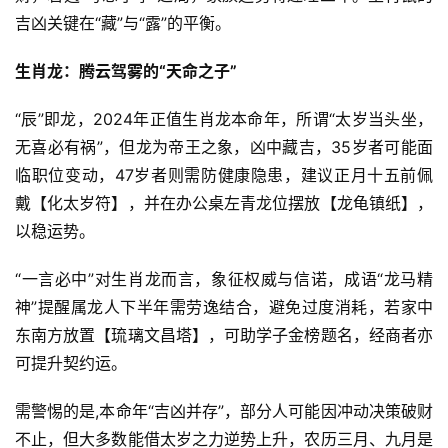
吉凶关键在“藏”与“露”的平衡。
生肖龙：腾云驾雾的“天命之子”
“辰”即龙，2024年正值生肖龙本命年，所谓“太岁当头坐，
无喜必有祸”，但龙为帝王之象，凶中藏吉，35岁者可能面
临职位变动，47岁者则需防健康隐患，建议正月十五前佩
戴【化太岁符】，并在办公桌左青龙位摆放【龙龟镇纸】，
以稳运势。
“一言必中”对生肖龙而言，象征权威与信诺，成语“龙马精
神”提醒属龙人下半年需劳逸结合，避免过度消耗，若家中
东南方放置【琉璃文昌塔】，可助学子金榜题名，经商者亦
可提升契约运。
需警惕的是,本命年“吉凶并存”，部分人可能因冲动决策破财
不止，但大多数能借太岁之力逆势上升，农历三月、九月是