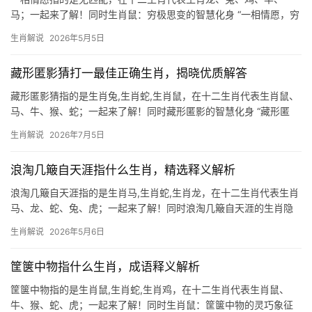
马；一起来了解！同时生肖鼠：穷极思变的智慧化身 “一相情愿，穷
极思变”恰是生肖鼠的生存哲学，鼠辈天性机敏，每逢绝境必能另辟
生肖解说
2026年5月5日
蹊径，古籍有载：“球惊杖奋合且离”，暗喻鼠类遇险时如球般弹
藏形匿影猜打一最佳正确生肖，揭晓优质解答
藏形匿影猜指的是生肖兔,生肖蛇,生肖鼠，在十二生肖代表生肖鼠、
马、牛、猴、蛇；一起来了解！同时藏形匿影的智慧化身 “藏形匿
影”一词，常让人联想到机敏隐匿的生肖鼠，鼠为十二生肖之首，天
生肖解说
2026年7月5日
生具备敏锐的洞察力和极强的适应能力，2026年对于属鼠人而言，
极为难得的
浪淘几簸自天涯指什么生肖，精选释义解析
浪淘几簸自天涯指的是生肖马,生肖蛇,生肖龙，在十二生肖代表生肖
马、龙、蛇、兔、虎；一起来了解！同时浪淘几簸自天涯的生肖隐
喻 “浪淘几簸自天涯”出自刘禹锡《浪淘沙》，字面形容风浪中颠簸
生肖解说
2026年5月6日
的沙砾，暗喻人生起伏，在生肖文化中，此句与生肖马最为契合
——马踏飞沙、驰骋天
筐箧中物指什么生肖，成语释义解析
筐箧中物指的是生肖鼠,生肖蛇,生肖鸡，在十二生肖代表生肖鼠、
牛、猴、蛇、虎；一起来了解！同时生肖鼠：筐箧中物的灵巧象征