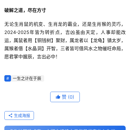
破解之道，尽在方寸
无论生肖鼠的机变、生肖龙的霸业，还是生肖猴的灵巧，
2024-2025年皆为转折点，吉凶虽由天定，人事却能改
运，属鼠者用【铜钱树】聚财，属龙者以【龙龟】镇太岁，
属猴者借【水晶洞】开智，三者皆可借风水之物催旺命局，
愿君掌中握辰，言出必中！
一生之计在于辰
赞
(0)
生成海报