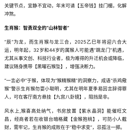
关键节点，宜静不宜动，年末可请【五帝钱】挂门楣，化解
冲煞。
生肖猴：智勇双全的“山林智者”
“辰”为龙，而生肖猴与龙三合，2025乙巳年将迎六合大
运，明年起，32岁和44岁的属猴人可能遇“跳龙门”机遇，
尤其从事文创、科技行业者，极为难得的升迁机会或降临，
建议随身携带【黑曜石猴坠】，增强决断力。
“一言必中”于猴，体现为“猴精猴精”的洞察力，成语“杀鸡儆
猴”警示生肖猴勿耍小聪明，尤其在明年夏季易因言辞得罪
人，可在客厅南方悬挂【九宫八卦镜】，阻挡是非。
风水上,猴喜高处纳气，书房放置【紫水晶洞】能催旺文
昌，经商者若在收银台暗格藏【金猴抱桃】，可防小人截
财，需牢记，生肖猴的成败在于“稳中求变”，忌孤注一掷。