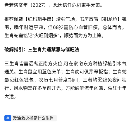
者若遇亥年（2027），恐因信任危机束手无策。
推荐佩戴【红玛瑙手串】增强气场，书房放置【铜龙龟】镇
宅，晚年财运亨通，但68岁需防心血管旧疾，总体而言，
生肖蛇需铭记“火旺则烟多”，顺势而为方为上策。
破解指引：三生肖共通禁忌与催旺法
三生肖皆需远离正南方火位,可在家宅东方种植绿植引木气
通关。生肖鼠宜用蓝色床单；生肖虎可佩翡翠扳指；生肖蛇
最忌红色钱包，农历七月普度期间，三者均需避免夜间独
行，风水物需在冬至前开光，方能破解流年凶煞，催旺十年
大运。
泼油救火指是什么生肖