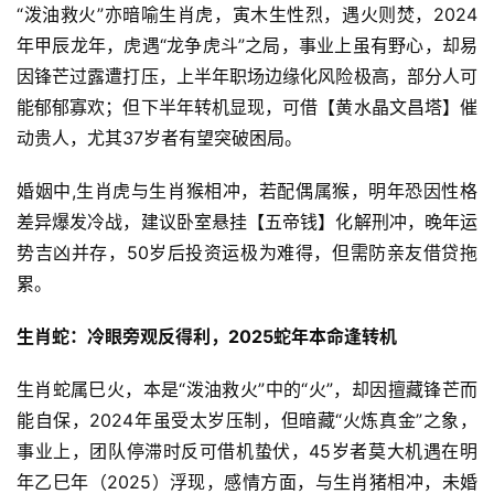
“泼油救火”亦暗喻生肖虎，寅木生性烈，遇火则焚，2024
年甲辰龙年，虎遇“龙争虎斗”之局，事业上虽有野心，却易
因锋芒过露遭打压，上半年职场边缘化风险极高，部分人可
能郁郁寡欢；但下半年转机显现，可借【黄水晶文昌塔】催
动贵人，尤其37岁者有望突破困局。
婚姻中,生肖虎与生肖猴相冲，若配偶属猴，明年恐因性格
差异爆发冷战，建议卧室悬挂【五帝钱】化解刑冲，晚年运
势吉凶并存，50岁后投资运极为难得，但需防亲友借贷拖
累。
生肖蛇：冷眼旁观反得利，2025蛇年本命逢转机
生肖蛇属巳火，本是“泼油救火”中的“火”，却因擅藏锋芒而
能自保，2024年虽受太岁压制，但暗藏“火炼真金”之象，
事业上，团队停滞时反可借机蛰伏，45岁者莫大机遇在明
年乙巳年（2025）浮现，感情方面，与生肖猪相冲，未婚