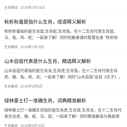
与机遇 所谓“日复一日”，对生肖鼠而言，既是积累亦是挑战，鼠为
生肖解说
2026年7月24日
十二生肖之首，天生敏锐，善于在重复中捕捉转机，2026年下半
年，生肖鼠将
秋析秋毫是指什么生肖，成语释义解析
秋析秋毫指的是生肖鼠,生肖蛇,生肖兔，在十二生肖代表生肖鼠、
马、兔、鸡、蛇；一起来了解！同时机敏善谋的智慧化身 “秋析秋
毫”原指目光敏锐，能洞察细微，而生肖鼠正是十二生肖中以机警闻
生肖解说
2026年7月19日
名的属相，鼠年出生之人天生具备“见微知著”的本领，2026年对于
生肖鼠而
山木自寇代表是什么生肖，精选释义解析
山木自寇代表指的是生肖龙,生肖虎,生肖兔，在十二生肖代表生肖
虎、猴、兔、鸡、龙；一起来了解！同时“山木自寇”出自《庄子》，
意为山中树木因成材反遭砍伐，暗喻才华外露易招祸患，此语与生
生肖解说
2026年5月5日
肖虎的命运极为契合，属虎之人天生胆识过人，行事如猛虎下山，
却常因锋芒太盛而遭
绿林豪士打一准确生肖，词典精准解析
绿林豪士打一准确生肖指的是生肖虎,生肖鼠,生肖龙，在十二生肖代
表生肖虎、猴、蛇、马、鼠；一起来了解！同时精准解读与典故溯
源 “绿林豪士”一词，常让人联想到劫富济贫、仗剑江湖的侠客形
生肖解说
2026年5月10日