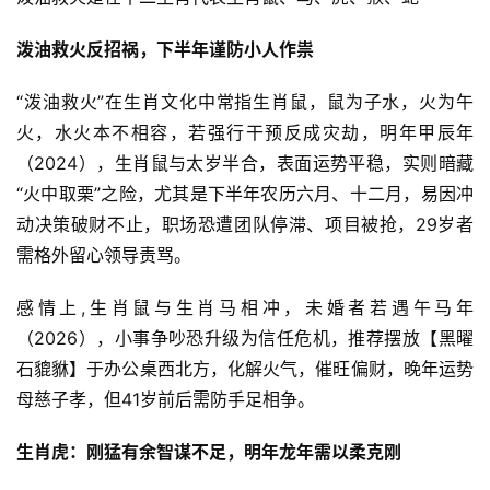
泼油救火反招祸，下半年谨防小人作祟
“泼油救火”在生肖文化中常指生肖鼠，鼠为子水，火为午
火，水火本不相容，若强行干预反成灾劫，明年甲辰年
（2024），生肖鼠与太岁半合，表面运势平稳，实则暗藏
“火中取栗”之险，尤其是下半年农历六月、十二月，易因冲
动决策破财不止，职场恐遭团队停滞、项目被抢，29岁者
需格外留心领导责骂。
感情上,生肖鼠与生肖马相冲，未婚者若遇午马年
（2026），小事争吵恐升级为信任危机，推荐摆放【黑曜
石貔貅】于办公桌西北方，化解火气，催旺偏财，晚年运势
母慈子孝，但41岁前后需防手足相争。
生肖虎：刚猛有余智谋不足，明年龙年需以柔克刚