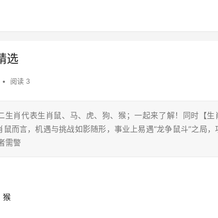
精选
•
阅读 3
十二生肖代表生肖鼠、马、虎、狗、猴；一起来了解！同时【生
生肖鼠而言，机遇与挑战如影随形，事业上易遇“龙争鼠斗”之局，
者需警
、猴