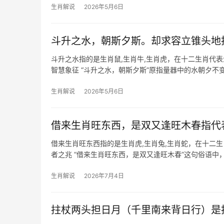
生肖解说
2026年5月6日
斗升之水，朝斯夕斯。却求容立锥头地
斗升之水指的是生肖鼠,生肖牛,生肖虎，在十二生肖代
智慧象征 “斗升之水，朝斯夕斯”原指量器中的水朝夕
巧，善于在逆境
生肖解说
2026年5月6日
借来生肖旺东西，是双又逢旺木春指代
借来生肖旺东西指的是生肖虎,生肖兔,生肖蛇，在十二
者之兆 “借来生肖旺东西，是双又逢旺木春”这句俗语中，
虎恰为寅木
生肖解说
2026年7月4日
拄杖两头担日月（千里南来背日行）是