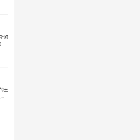
斯的
灵
的王
生肖