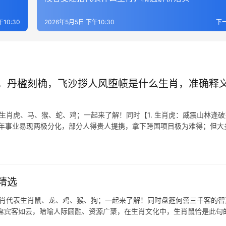
10:30
2026年5月5日 下午10:30
下
，丹楹刻桷，飞沙拶人风堕帻是什么生肖，准确释
生肖虎、马、猴、蛇、鸡；一起来了解！同时【1. 生肖虎：威震山林逢破
半年事业易现两极分化，部分人得贵人提携，拿下跨国项目极为难得；但大
精选
生肖代表生肖鼠、龙、鸡、猴、狗；一起来了解！同时盘筵何啻三千客的智
容宴席宾客如云，暗喻人际圆融、资源广聚，在生肖文化中，生肖鼠恰是此句