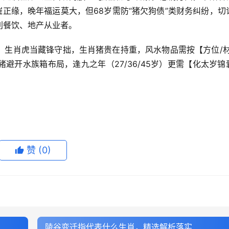
催正缘，晚年福运莫大，但68岁需防“猪欠狗债”类财务纠纷，切
利餐饮、地产从业者。
，生肖虎当藏锋守拙，生肖猪贵在持重，风水物品需按【方位/材
避开水族箱布局，逢九之年（27/36/45岁）更需【化太岁锦
赞
(0)
陵谷变迁指代表什么生肖，精选解析落实