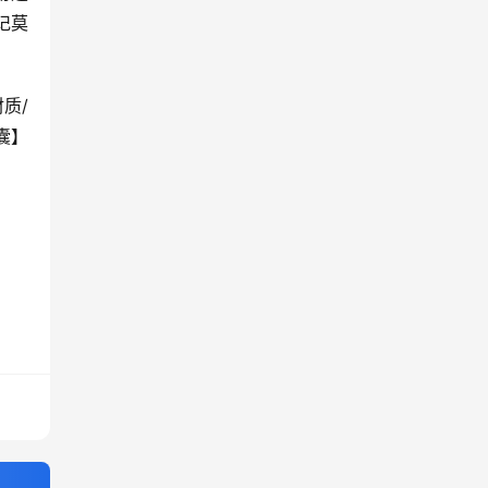
记莫
质/
囊】