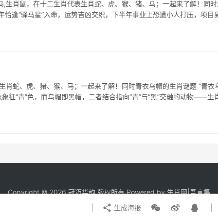
马,生肖鼠，在十二生肖代表生肖蛇、虎、猴、猪、马；一起来了解！同时
26年恰逢“驿马星”入命，运势吉凶交织，下半年事业上恐遭小人打压，项目
生肖蛇、虎、猪、猴、马；一起来了解！同时青衣乌帽的生肖谜题 “青衣乌
征“青”色，而乌帽即黑帽，二者结合指向“青”与“黑”交融的动物——生
Copyright © 2026 冠迈华韵 版权所有 Powered by
生肖网
|
吾言集
生成海报