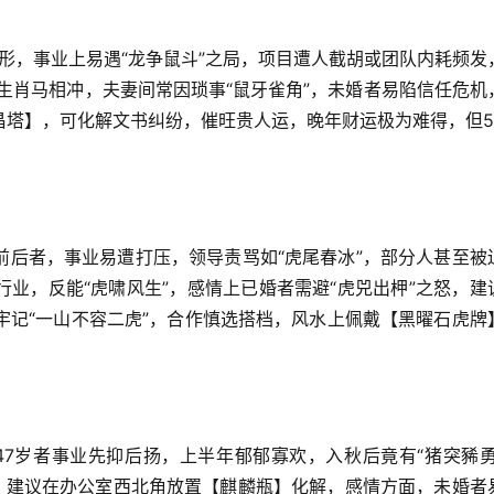
随形，事业上易遇“龙争鼠斗”之局，项目遭人截胡或团队内耗频发
与生肖马相冲，夫妻间常因琐事“鼠牙雀角”，未婚者易陷信任危机
昌塔】，可化解文书纠纷，催旺贵人运，晚年财运极为难得，但5
岁前后者，事业易遭打压，领导责骂如“虎尾春冰”，部分人甚至被
业，反能“虎啸风生”，感情上已婚者需避“虎兕出柙”之怒，建
牢记“一山不容二虎”，合作慎选搭档，风水上佩戴【黑曜石虎牌
至47岁者事业先抑后扬，上半年郁郁寡欢，入秋后竟有“猪突豨勇
患，建议在办公室西北角放置【麒麟瓶】化解，感情方面，未婚者