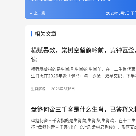
上一篇
2026年5月5日 下午
相关文章
横赋暴敛，棠树空留鹤岭前，黄钟瓦釜
读
横赋暴敛指的是生肖虎,生肖蛇,生肖羊，在十二生肖代表
生肖虎在2026年逢「驿马」与「岁破」双星交织，下
人遭遇
生肖解说
2026年5月5日
盘筵何啻三千客是什么生肖，已答释义
盘筵何啻三千客指的是生肖鼠,生肖龙,生肖鸡，在十二
征 “盘筵何啻三千客”出自《史记·孟尝君列传》，形
佳诠释——机敏善