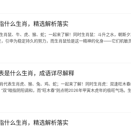
指什么生肖，精选解析落实
表生肖鼠、牛、虎、猴、蛇；一起来了解！同时生肖鼠：斗升之水，朝斯夕
不变，引申为稳定持久的努力，而生肖鼠恰是这一精神的化身——它们机敏
表是什么生肖，成语详尽解释
生肖代表生肖虎、猴、兔、鸡、蛇；一起来了解！同时生肖虎：双逢旺木春
“双”暗指阴阳调和，而“旺木春”则点明2026年甲寅木虎年的极旺气场。
指什么生肖，精选解析落实