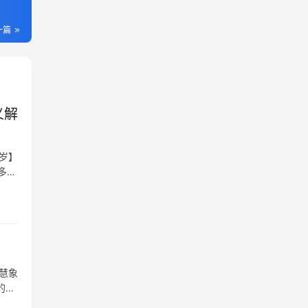
一篇
义解
岁】
多数
慧象
的绝