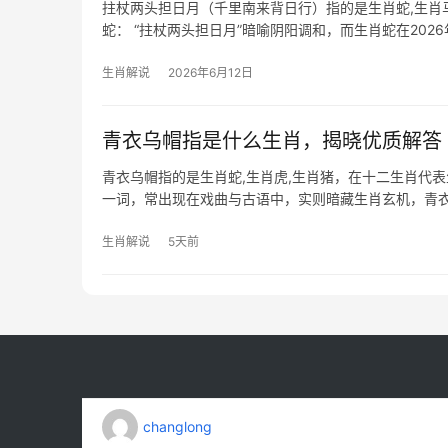
拄杖两头担日月（千里南来背日行）指的是生肖蛇,生肖
蛇： “拄杖两头担日月”暗喻阴阳调和，而生肖蛇在20
抢功，团队停滞不前，29岁至5
生肖解说
2026年6月12日
青衣乌帽指是什么生肖，揭晓优质解答
青衣乌帽指的是生肖蛇,生肖虎,生肖猪，在十二生肖代表
一词，常出现在戏曲与古语中，实则暗藏生肖玄机，青衣象
蛇，蛇
生肖解说
5天前
changlong