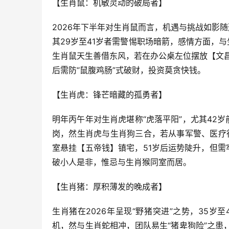
【生肖鼠：机敏灵动的破局者】
2026年下半年对生肖鼠而言，机遇与挑战如影
其29岁至41岁者需警惕职场暗箭，感情方面，
生肖鼠天生善借东风，若在办公桌左位摆放【文
后需防“鼠腹鸡肠”式破财，投资莫贪快钱。
【生肖虎：锋芒暗藏的孤勇者】
明年丙午年对生肖虎堪称“虎落平阳”，尤其42
岗，然生肖虎与生肖狗三合，若从事军警、医疗行
室悬挂【五帝钱】镇宅，51岁后运势陡升，但需
破小人是非，惟忌与生肖猴同室而居。
【生肖猪：厚积薄发的晚成者】
生肖猪在2026年呈现“野猪突进”之势，35岁
机，然与生肖蛇相冲，团队易生“猪卑狗险”之