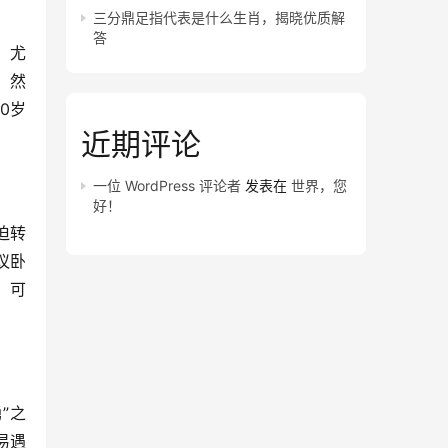
三分鼎足指代表是什么生肖，揭晓优质解
答
，尤
，然
0岁
近期评论
一位 WordPress 评论者
发表在
世界，您
好！
迫转
议卧
】可
”之
易遇