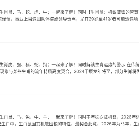
表生肖鼠、马、蛇、虎、牛；一起来了解！同时【生肖鼠：机敏藏锋的智慧
却需谨慎，事业上易遇团队停滞或领导责骂，尤其29岁至41岁者可能遭遇项
表生肖虎、猴、猪、蛇、狗；一起来了解！同时解读生肖运势的警示 在传
一现象与某些生肖的流年特质高度契合，2024甲辰龙年将至，部分生肖将
表生肖鼠、马、兔、牛、羊；一起来了解！同时丰年稔岁藏机锋，2026年
应生肖中，生肖鼠因其机敏囤粮的特性，最契合此意，2026年为马年，生