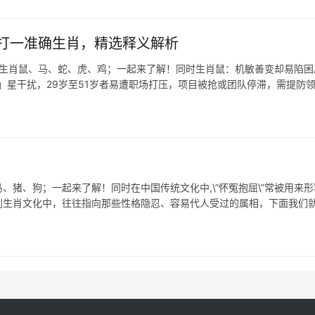
打一准确生肖，精选释义解析
表生肖鼠、马、蛇、虎、鸡；一起来了解！同时生肖鼠：机敏善变却易陷困
」星干扰，29岁至51岁者易遭职场打压，项目被抢或团队停滞，需提防
猪、狗；一起来了解！同时在中国传统文化中,\”怀冤抱屈\”常被用来形
到生肖文化中，往往指向那些性格隐忍、容易代人受过的属相，下面我们