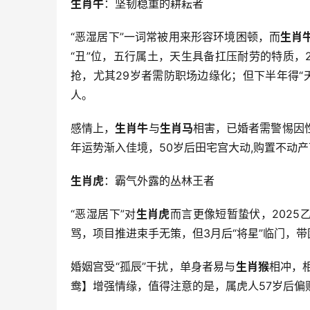
生肖牛
：坚韧稳重的耕耘者
“恶湿居下”一词常被用来形容环境困顿，而
生肖
“丑”位，五行属土，天生具备扛压耐劳的特质，
抢，尤其29岁者需防职场边缘化；但下半年得“
人。
感情上，
生肖牛
与
生肖马
相害，已婚者需警惕因
年运势渐入佳境，50岁后田宅宫大动,购置不动
生肖虎
：霸气外露的丛林王者
“恶湿居下”对
生肖虎
而言更像短暂蛰伏，2025
骂，项目推进束手无策，但3月后“将星”临门，
婚姻宫受“孤辰”干扰，单身者易与
生肖猴
相冲，
鸯】增强情缘，值得注意的是，属虎人57岁后偏