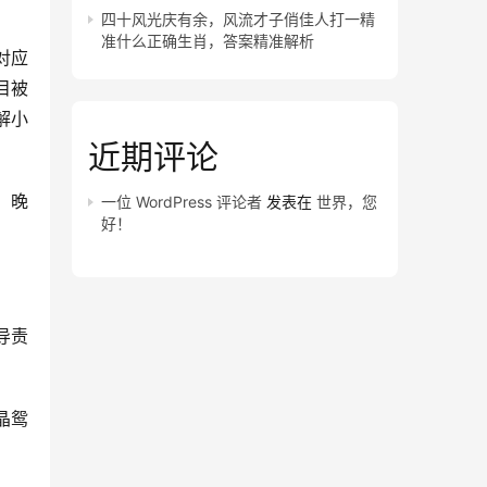
四十风光庆有余，风流才子俏佳人打一精
准什么正确生肖，答案精准解析
对应
目被
解小
近期评论
，晚
一位 WordPress 评论者
发表在
世界，您
好！
导责
晶鸳