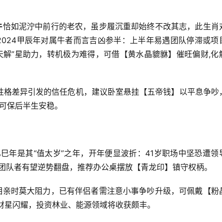
牛
恰如泥泞中前行的老农，虽步履沉重却始终不改其志，此生肖
2024甲辰年对属牛者而言吉凶参半：上半年易遇团队停滞或项
天解”星助力，转机极为难得，可借【黄水晶貔貅】催旺偏财,化
性格差异引发的信任危机，建议卧室悬挂【五帝钱】以平息争吵
产可保后半生安稳。
乙巳年是其“值太岁”之年，开年便显波折：41岁职场中坚恐遭领
带团队者有望逆势翻盘，推荐办公桌摆放【青龙印】镇守权柄。
相亲时莫大阻力，已有伴侣者需注意小事争吵升级，可佩戴【粉
财星闪耀，投资林业、能源领域将收获颇丰。