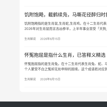
饥附饱飏，截鹤续凫，马嘶花径醉归时
饥附饱飏指的是生肖鼠,生肖蛇,生肖鸡，在十二生肖代
2026年对生肖鼠而言吉凶参半，上半年事业宫受「天狗
责骂，部分
生肖解说
2026年6月15日
怀冤抱屈是指什么生肖，已答释义精选
怀冤抱屈指的是生肖兔，在十二生肖代表生肖兔、蛇、马、
个人蒙受不白之冤却无处申辩的困境，这个成语若对应
生肖解说
2026年6月15日