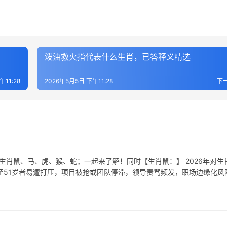
泼油救火指代表什么生肖，已答释义精选
午11:28
2026年5月5日 下午11:28
下
生肖鼠、马、虎、猴、蛇；一起来了解！同时【生肖鼠：】 2026年对生
至51岁者易遭打压，项目被抢或团队停滞，领导责骂频发，职场边缘化风