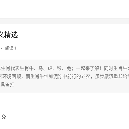
义精选
•
阅读 1
十二生肖代表生肖牛、马、虎、猴、兔；一起来了解！同时生肖牛
形容环境困顿，而生肖牛恰如泥泞中前行的老农，虽步履沉重却始
生具备扛
、兔