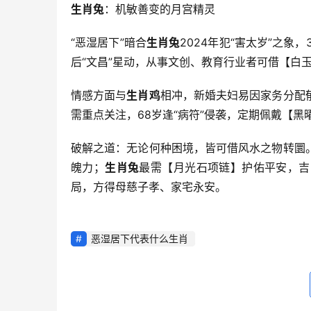
生肖兔
：机敏善变的月宫精灵
“恶湿居下”暗合
生肖兔
2024年犯“害太岁”之
后“文昌”星动，从事文创、教育行业者可借【白
情感方面与
生肖鸡
相冲，新婚夫妇易因家务分配
需重点关注，68岁逢“病符”侵袭，定期佩戴【
破解之道：无论何种困境，皆可借风水之物转圜
魄力；
生肖兔
最需【月光石项链】护佑平安，吉
局，方得母慈子孝、家宅永安。
恶湿居下代表什么生肖