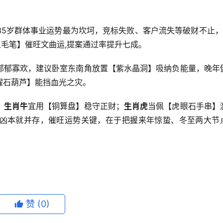
象，35岁群体事业运势最为坎坷，竞标失败、客户流失等破财不止，
玉毛笔】催旺文曲运,提案通过率提升七成。
郁郁寡欢，建议卧室东南角放置【紫水晶洞】吸纳负能量，晚年
黑曜石葫芦】能挡血光之灾。
。
生肖牛
宜用【铜算盘】稳守正财；
生肖虎
当佩【虎眼石手串】
凶本就并存，催旺运势关键，在于把握来年惊蛰、冬至两大节
赞
(0)