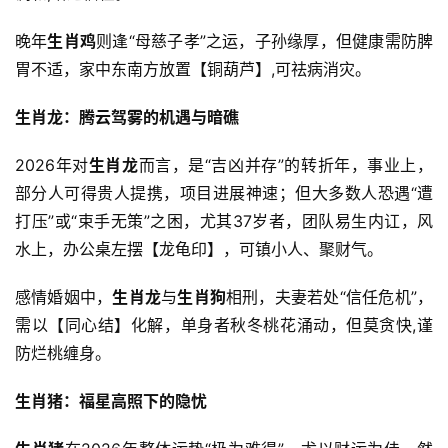
晚年
生肖鸡
则逢“母慈子孝”之运，子孙缘厚，但健康需防脾
胃不适，家中东南方放置【铜葫芦】,可祛病消灾。
生肖龙：腾云驾雾的机遇与暗礁
2026年对
生肖龙
而言，是“吉凶并存”的转折年，事业上，
部分人可得贵人提携，项目进展神速；但大多数人恐遇“遭
打压”或“束手无策”之困，尤其37岁者，团队易生内讧，风
水上，办公桌左摆【龙龟印】，可镇小人、聚财气。
感情婚姻中，
生肖龙
与
生肖狗
相刑，夫妻若处“信任危机”，
需以【同心结】化解，单身者秋冬桃花涌动，但莫贪快,谨
防烂桃缠身。
生肖猪：福星高照下的隐忧