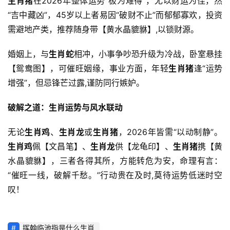
生肖猪
在2026年整体运势“极为难得”，尤以财运为佳，然
“吉中藏凶”，45岁以上者易因“破财不止”而郁郁寡欢，投资
需避地产类，推荐随身带【黄水晶貔貅】,以锁财源。
婚姻上，与
生肖蛇
相冲，小事争吵恐升级为冷战，卧室悬挂
【鸳鸯图】，可催旺姻缘，事业方面，年轻
生肖猪
逢“运势
增强”，但忌锋芒过露,谨防同行嫉妒。
破解之道：生肖运势与风水联动
无论
生肖鸡
、
生肖龙
或
生肖猪
，2026年皆需“以动制静”。
生肖鸡
佩【文昌笔】、
生肖龙
供【龙龟印】、
生肖猪
携【黄
水晶貔貅】，三者各得其所，方能转危为安，命理有言：
“催旺一线，破解千愁。”行动贵在及时,莫待运势低迷时空
叹！
挥翰临池指是什么生肖