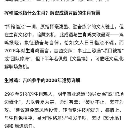
挥翰临池指什么生肖？解密成语背后的生肖智慧
“挥翰临池”一词，原指挥毫泼墨、勤奋练字的文人雅士，但
在生肖文化中，暗藏玄机，此成语与
生肖鸡
关联最深——鸡
鸣报晓，象征勤奋与自律，恰如文人日日临池不辍，而
2026年对
生肖鸡
而言，吉凶交织：事业上恐遇“项目被抢”
或“团队停滞”，但下半年若佩戴【文昌笔】，可催旺文运,化
解职场危机。
生肖鸡：吉凶参半的2026年运势详解
29岁至51岁的
生肖鸡
人，明年事业恐遭“领导责骂”或“职场
边缘化”，尤以春夏为甚，命理有云：“破财不止，需守为
攻。”建议避免高风险投资，转而专注技能提升，感情上，
与
生肖兔
相冲，易因“性格差异”引发争吵，需以【粉水晶】
调和,增进信任。