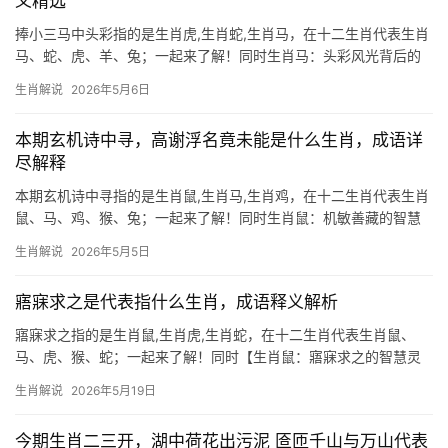
义精选
捧小三马中头彩指的是生肖虎,生肖蛇,生肖马，在十二生肖代表生肖
马、蛇、虎、羊、兔；一起来了解！同时生肖马：头彩风光背后的
命理玄机 “捧小三马中头彩，风光满路旗播出”这句俗语，暗藏生肖
生肖解说
2026年5月6日
马的运势密码，马年出生者天生驿马星动，2024甲辰年恰逢“禄马交
驰”之象，尤
本期玄机诗中寻，高谢浮名竟未能是什么生肖，成语详
尽解释
本期玄机诗中寻指的是生肖鼠,生肖马,生肖鸡，在十二生肖代表生肖
鼠、马、鸡、猴、兔；一起来了解！同时生肖鼠：机敏善藏的智慧
化身 “高谢浮名竟未能”暗藏生肖鼠的玄机，鼠居十二生肖之首，象
生肖解说
2026年5月5日
征机变与生命力，古诗中“未能”二字，恰似鼠类昼伏夜行的习性——
看似低调，实则
寤寐求之是代表指什么生肖，成语释义解析
寤寐求之指的是生肖鼠,生肖虎,生肖蛇，在十二生肖代表生肖鼠、
马、虎、猴、蛇；一起来了解！同时【生肖鼠：寤寐求之的智慧灵
兽】 “寤寐求之”出自《诗经》，形容日夜追寻的执着，而生肖鼠恰
生肖解说
2026年5月19日
是十二生肖中最为机敏的象征，鼠辈天生嗅觉灵敏，善于在暗处谋
得生机，202
今期生肖二三开，湖中荷花出污泥 匼匝千山与万山代表