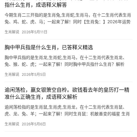
指什么生肖，成语释义解答
今期生肖二三开指的是生肖兔,生肖蛇,生肖马，在十二生肖代表生肖
兔、鸡、蛇、虎、马；一起来了解！同时【生肖兔：】2026年运势
详解 “今期生肖二三开”暗指生肖兔，因“二三”相加为五，兔在十二生
生肖解说
2026年5月11日
肖中排第四，民间有“逢五进位”之说，2026年对生肖兔而言极为难
得，
胸中甲兵指是什么生肖，已答释义精选
胸中甲兵指的是生肖龙,生肖蛇,生肖马，在十二生肖代表生肖龙、
兔、猴、蛇、虎；一起来了解！同时胸中甲兵指什么生肖？解析
【生肖龙】的韬略与运势 “胸中甲兵”一词，常用来形容深藏谋略、
生肖解说
2026年5月5日
运筹帷幄之人，而在十二生肖中，唯有生肖龙最能契合这一特质，
龙乃九五之尊，天
逾闲荡检，嬴女银箫空自柃。欲钱看去年的皇历打一精
准什么正确生肖，成语释义解析
逾闲荡检指的是生肖鼠,生肖虎,生肖龙，在十二生肖代表生肖鼠、
虎、龙、兔、羊；一起来了解！同时生肖鼠：机敏善变的福星 生肖
鼠在2024年迎来“天解”吉星照拂，下半年事业运极佳，尤其对29岁
生肖解说
2026年5月6日
和41岁者，易遇贵人提携，但“劫煞”凶星暗藏，部分人可能因冲动投
资