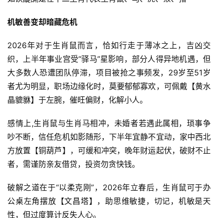
机敏善变却暗藏危机
2026年对于生肖鼠而言，恰如行走于薄冰之上，吉凶交
织，上半年事业宫受“驿马”星影响，部分人得异地机遇，但
大多数人恐遭团队停滞，项目被抢之事频发，29岁至51岁
者尤为明显，职场边缘化时，莫要郁郁寡欢，可佩戴【黄水
晶貔貅】于左腕，催旺偏财，化解小人。
感情上,生肖鼠与生肖马相冲，未婚者若遇此属相，琐事争
吵不断，信任危机如影随形，下半年宜静不宜动，家中西北
方放置【铜葫芦】，可缓和冲突，晚年财运起伏，破财不止
者，需谨防亲友借贷，投资勿贪快钱。
破解之道在于“以柔克刚”，2026年立春后，生肖鼠可于办
公桌左角摆放【文昌塔】，助思维敏捷，切记，机敏是天
性，但过度算计反失人心。