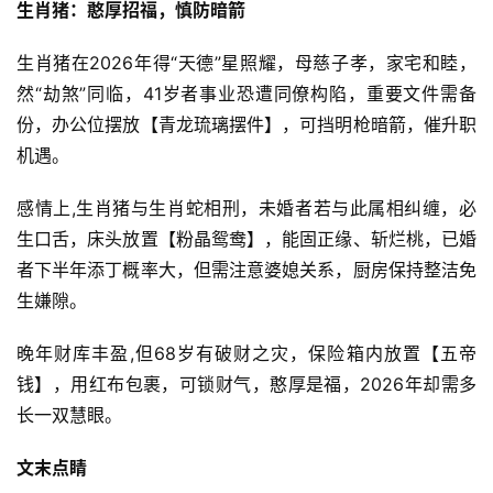
生肖猪：憨厚招福，慎防暗箭
生肖猪在2026年得“天德”星照耀，母慈子孝，家宅和睦，
然“劫煞”同临，41岁者事业恐遭同僚构陷，重要文件需备
份，办公位摆放【青龙琉璃摆件】，可挡明枪暗箭，催升职
机遇。
感情上,生肖猪与生肖蛇相刑，未婚者若与此属相纠缠，必
生口舌，床头放置【粉晶鸳鸯】，能固正缘、斩烂桃，已婚
者下半年添丁概率大，但需注意婆媳关系，厨房保持整洁免
生嫌隙。
晚年财库丰盈,但68岁有破财之灾，保险箱内放置【五帝
钱】，用红布包裹，可锁财气，憨厚是福，2026年却需多
长一双慧眼。
文末点睛