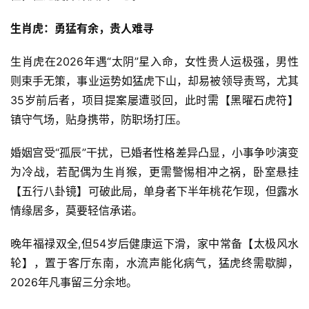
生肖虎：勇猛有余，贵人难寻
生肖虎在2026年遇“太阴”星入命，女性贵人运极强，男性
则束手无策，事业运势如猛虎下山，却易被领导责骂，尤其
35岁前后者，项目提案屡遭驳回，此时需【黑曜石虎符】
镇守气场，贴身携带，防职场打压。
婚姻宫受“孤辰”干扰，已婚者性格差异凸显，小事争吵演变
为冷战，若配偶为生肖猴，更需警惕相冲之祸，卧室悬挂
【五行八卦镜】可破此局，单身者下半年桃花乍现，但露水
情缘居多，莫要轻信承诺。
晚年福禄双全,但54岁后健康运下滑，家中常备【太极风水
轮】，置于客厅东南，水流声能化病气，猛虎终需歇脚，
2026年凡事留三分余地。