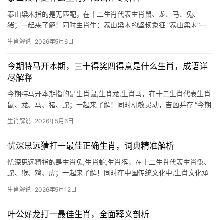
泰山梁木指的是无匹配，在十二生肖代表生肖鼠、龙、马、兔、
猪；一起来了解！同时生肖牛：泰山梁木的坚韧象征 “泰山梁木”一
词源自《礼记》，比喻如泰山般稳重、如栋梁般可靠的人物，在生
生肖解说
2026年5月6日
肖文化中，这一意象与生肖牛最为契合，牛自古被视为勤恳踏实的
象
今期特马开本期，三十得奖四得意是什么生肖，成语详
尽解释
今期特马开本期指的是生肖鼠,生肖龙,生肖马，在十二生肖代表生肖
鼠、龙、马、猪、蛇；一起来了解！同时机敏灵动，吉凶并存 “今期
特马开本期，三十得奖四得意”这句民间谜语中，“三十”暗指生肖鼠
生肖解说
2026年5月6日
（因鼠在十二生肖中排首位，对应地支“子”），而“四得意”则象征其
灵活多变
忧深思远猜打一最佳正确生肖，词典精准解析
忧深思远猜指的是生肖兔,生肖蛇,生肖猴，在十二生肖代表生肖兔、
蛇、猴、鸡、虎；一起来了解！同时在中国传统文化中,生肖文化承
载着千年的智慧与哲思。\”忧深思远\”这一成语，原形容人思虑深
生肖解说
2026年5月12日
沉、目光长远，若将其拆解为生肖谜题，答案便藏在生肖生肖兔的
灵性与生肖生肖蛇
叶公好龙打一最佳生肖，全面释义剖析