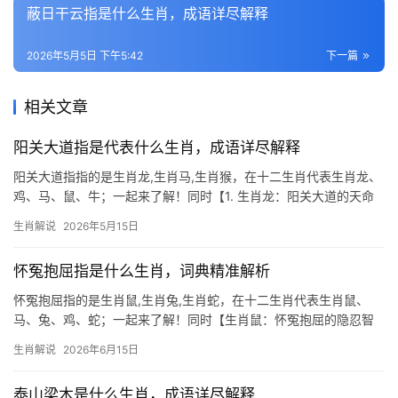
蔽日干云指是什么生肖，成语详尽解释
2026年5月5日 下午5:42
下一篇
相关文章
阳关大道指是代表什么生肖，成语详尽解释
阳关大道指指的是生肖龙,生肖马,生肖猴，在十二生肖代表生肖龙、
鸡、马、鼠、牛；一起来了解！同时【1. 生肖龙：阳关大道的天命
象征】 阳关大道在生肖文化中,常指代生肖龙，龙乃九五之尊，阳关
生肖解说
2026年5月15日
大道寓意其天生贵格，一生多有贵人提携，2026年对生肖龙而言极
为关键
怀冤抱屈指是什么生肖，词典精准解析
怀冤抱屈指的是生肖鼠,生肖兔,生肖蛇，在十二生肖代表生肖鼠、
马、兔、鸡、蛇；一起来了解！同时【生肖鼠：怀冤抱屈的隐忍智
者】 民间常言“怀冤抱屈”暗指生肖鼠，因其天生机敏却易遭误解，
生肖解说
2026年6月15日
2026年对生肖鼠而言吉凶并存：下半年事业恐遇团队停滞，项目被
他人横插一
泰山梁木是什么生肖，成语详尽解释