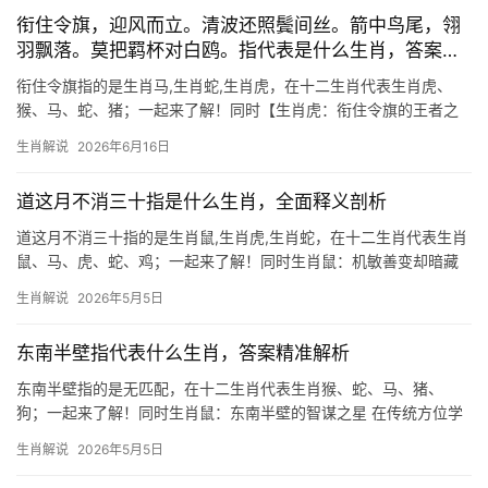
以穿我墉”，暗喻其
衔住令旗，迎风而立。清波还照鬓间丝。箭中鸟尾，翎
羽飘落。莫把羁杯对白鸥。指代表是什么生肖，答案精
准解析
衔住令旗指的是生肖马,生肖蛇,生肖虎，在十二生肖代表生肖虎、
猴、马、蛇、猪；一起来了解！同时【生肖虎：衔住令旗的王者之
姿 2026年对生肖虎而言极为难得，恰逢“箭中鸟尾”之象，事业上虽
生肖解说
2026年6月16日
有翎羽飘落般的短暂挫折，但迎风而立的魄力终将扭转乾坤，下半
年29岁至
道这月不消三十指是什么生肖，全面释义剖析
道这月不消三十指的是生肖鼠,生肖虎,生肖蛇，在十二生肖代表生肖
鼠、马、虎、蛇、鸡；一起来了解！同时生肖鼠：机敏善变却暗藏
危机 “道这月不消三十指”在民间谜语中暗指生肖鼠，因其前爪形似
生肖解说
2026年5月5日
细指，且擅夜间活动，属鼠者天生机敏，但2024年冲太岁，运势吉
凶交织，上半年
东南半壁指代表什么生肖，答案精准解析
东南半壁指的是无匹配，在十二生肖代表生肖猴、蛇、马、猪、
狗；一起来了解！同时生肖鼠：东南半壁的智谋之星 在传统方位学
中，“东南半壁”常象征财富与机遇的交汇点，而生肖鼠恰是这一方位
生肖解说
2026年5月5日
的灵性代表，鼠年出生者天生具备敏锐洞察力，如同《周易》所言