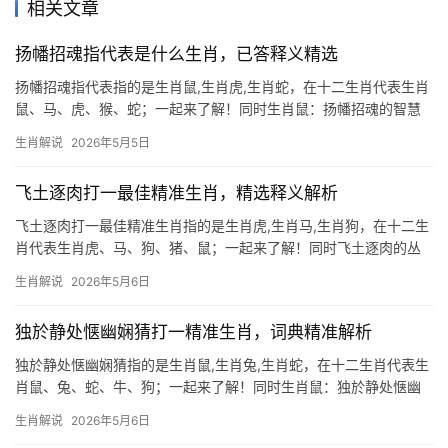
相关文章
扬幡招魂指代表是什么生肖，已答释义精选
扬幡招魂指代表指的是生肖鼠,生肖虎,生肖蛇，在十二生肖代表生肖
鼠、马、虎、猴、蛇；一起来了解！同时生肖鼠：扬幡招魂的智慧
化身 在民间传说中,“扬幡招魂”常与生肖鼠的灵性挂钩，鼠为十二生
生肖解说
2026年5月5日
肖之首，象征机敏与应变，而招魂幡的飘摇恰似鼠辈夜间游走的诡
谲，属鼠者若逢本
飞土逐肉打一最佳精准生肖，精选释义解析
飞土逐肉打一最佳精准生肖指的是生肖虎,生肖马,生肖狗，在十二生
肖代表生肖虎、马、狗、猪、鼠；一起来了解！同时飞土逐肉的丛
林之王 “飞土逐肉”一词，生动描绘了狩猎时尘土飞扬、追逐猎物的
生肖解说
2026年5月6日
场景，若论十二生肖中谁最契合这一意象，非生肖虎莫属，虎为百
兽之王，行动迅猛如风，捕猎时
独於静处惬幽娴猜打一精准生肖，词典精准解析
独於静处惬幽娴猜指的是生肖鼠,生肖兔,生肖蛇，在十二生肖代表生
肖鼠、兔、蛇、牛、狗；一起来了解！同时生肖鼠：独於静处惬幽
娴的智慧化身 “独於静处惬幽娴”这一谜面，精准指向生肖鼠，鼠性
生肖解说
2026年5月6日
喜夜行，常在静谧处运筹帷幄，正如《诗经》所言“谁谓鼠无牙，何