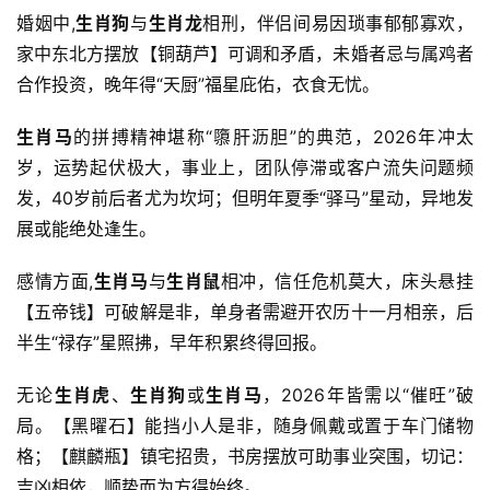
婚姻中,
生肖狗
与
生肖龙
相刑，伴侣间易因琐事郁郁寡欢，
家中东北方摆放【铜葫芦】可调和矛盾，未婚者忌与属鸡者
合作投资，晚年得“天厨”福星庇佑，衣食无忧。
生肖马
的拼搏精神堪称“隳肝沥胆”的典范，2026年冲太
岁，运势起伏极大，事业上，团队停滞或客户流失问题频
发，40岁前后者尤为坎坷；但明年夏季“驿马”星动，异地发
展或能绝处逢生。
感情方面,
生肖马
与
生肖鼠
相冲，信任危机莫大，床头悬挂
【五帝钱】可破解是非，单身者需避开农历十一月相亲，后
半生“禄存”星照拂，早年积累终得回报。
无论
生肖虎
、
生肖狗
或
生肖马
，2026年皆需以“催旺”破
局。【黑曜石】能挡小人是非，随身佩戴或置于车门储物
格；【麒麟瓶】镇宅招贵，书房摆放可助事业突围，切记：
吉凶相依，顺势而为方得始终。