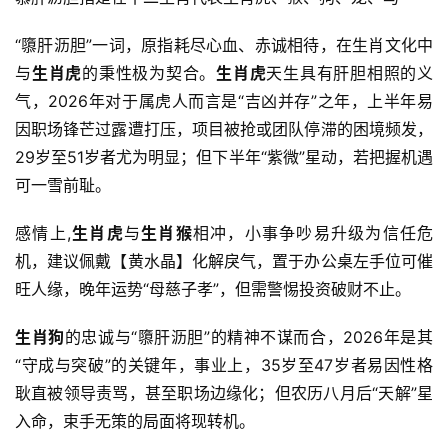
“隳肝沥胆”一词，原指耗尽心血、赤诚相待，在生肖文化中
与
生肖虎
的秉性极为契合。
生肖虎
天生具有肝胆相照的义
气，2026年对于属虎人而言是“吉凶并存”之年，上半年易
因职场锋芒过露遭打压，项目被抢或团队停滞的困境频发，
29岁至51岁者尤为明显；但下半年“紫微”星动，若把握机遇
可一雪前耻。
感情上,
生肖虎
与
生肖猴
相冲，小事争吵易升级为信任危
机，建议佩戴【黄水晶】化解戾气，置于办公桌左手位可催
旺人缘，晚年运势“母慈子孝”，但需警惕投资破财不止。
生肖狗
的忠诚与“隳肝沥胆”的精神不谋而合，2026年是其
“守成与突破”的关键年，事业上，35岁至47岁者易因性格
耿直被领导责骂，甚至职场边缘化；但农历八月后“天解”星
入命，束手无策的局面将现转机。