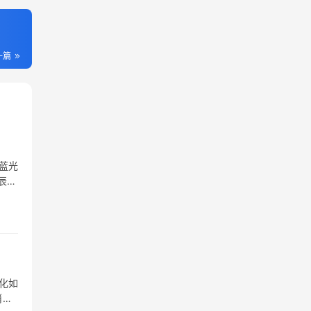
一篇
蓝光
辰龙
化如
肖紧