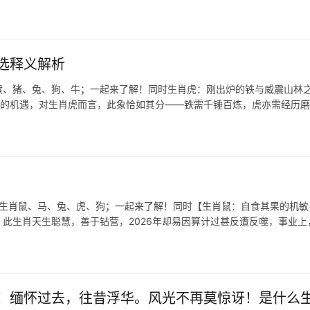
选释义解析
猴、猪、兔、狗、牛；一起来了解！同时生肖虎：刚出炉的铁与威震山林
胜的机遇，对生肖虎而言，此象恰如其分——铁需千锤百炼，虎亦需经历
表生肖鼠、马、兔、虎、狗；一起来了解！同时【生肖鼠：自食其果的机敏
，此生肖天生聪慧，善于钻营，2026年却易因算计过甚反遭反噬，事业上
！缅怀过去，往昔浮华。风光不再莫惊讶！是什么