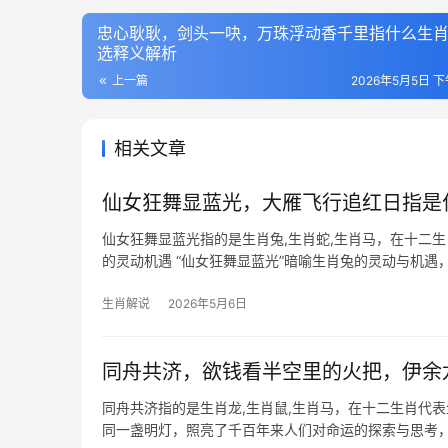
忠心耿耿，剑头一吷，万珠浮动香千里指什么生
选释义解析
上一篇
2026年5月5日 下
相关文章
仙女狂舞显蓝光，大雁飞行追红日指是
仙女狂舞显蓝光指的是生肖兔,生肖蛇,生肖马，在十二
的灵动机遇 “仙女狂舞显蓝光”暗喻生肖兔的灵动与机遇
年，生肖兔与太
生肖解说
2026年5月6日
同舟共济，欲钱看半空里的火把，伊余
同舟共济指的是生肖龙,生肖鼠,生肖马，在十二生肖代
同一盏明灯，照亮了千百年来人们对命运的探索与思考