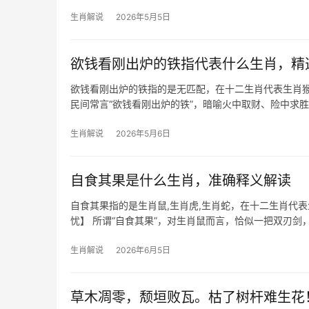
密相连，我们将深
生肖解说
2026年5月5日
欲钱看刚出炉的铁指代表什么生肖，精
欲钱看刚出炉的铁指的是无匹配，在十二生肖代表生肖
民间常言“欲钱看刚出炉的铁”，暗喻火中取财、险中求
方能称王
生肖解说
2026年5月6日
自食其果是什么生肖，准确释义解读
自食其果指的是生肖鼠,生肖虎,生肖蛇，在十二生肖代
忧】 所谓“自食其果”，对生肖鼠而言，恰似一把双刃剑
29岁至5
生肖解说
2026年6月5日
草木凋零，颓垣败瓦。枯了树杆难生花