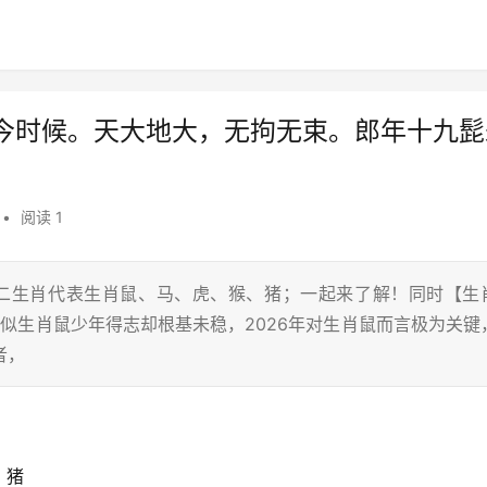
今时候。天大地大，无拘无束。郎年十九髭
•
阅读 1
十二生肖代表生肖鼠、马、虎、猴、猪；一起来了解！同时【生
恰似生肖鼠少年得志却根基未稳，2026年对生肖鼠而言极为关键
者，
、猪