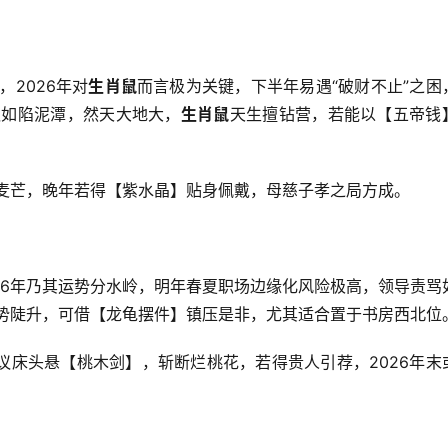
，2026年对
生肖鼠
而言极为关键，下半年易遇“破财不止”之困
队如陷泥潭，然天大地大，
生肖鼠
天生擅钻营，若能以【五帝钱
麦芒，晚年若得【紫水晶】贴身佩戴，母慈子孝之局方成。
26年乃其运势分水岭，明年春夏职场边缘化风险极高，领导责骂
运势陡升，可借【龙龟摆件】镇压是非，尤其适合置于书房西北位
议床头悬【桃木剑】，斩断烂桃花，若得贵人引荐，2026年末