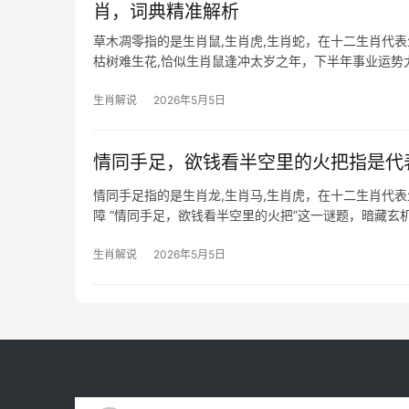
肖，词典精准解析
草木凋零指的是生肖鼠,生肖虎,生肖蛇，在十二生肖代
枯树难生花,恰似生肖鼠逢冲太岁之年，下半年事业运势
下，职场边
生肖解说
2026年5月5日
情同手足，欲钱看半空里的火把指是代
情同手足指的是生肖龙,生肖马,生肖虎，在十二生肖代
障 “情同手足，欲钱看半空里的火把”这一谜题，暗藏
威猛与领导力
生肖解说
2026年5月5日