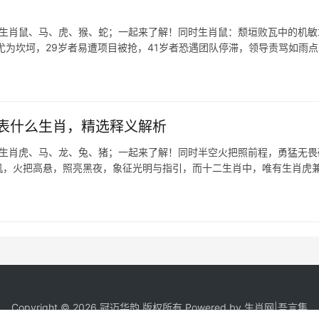
表生肖鼠、马、虎、猴、蛇；一起来了解！同时生肖鼠：颓垣败瓦中的机敏
尤为坎坷，29岁者易遭项目被抢，41岁者恐遇团队停滞，领导责骂如雨点
表什么生肖，精选释义解析
表生肖虎、马、龙、兔、猪；一起来了解！同时半空火把照前程，勇猛无畏
玄机，火把高悬，照亮黑夜，象征光明与指引，而十二生肖中，唯有生肖虎
Copyright © 2026 冠迈华韵 版权所有 Powered by
生肖网
|
吾言集