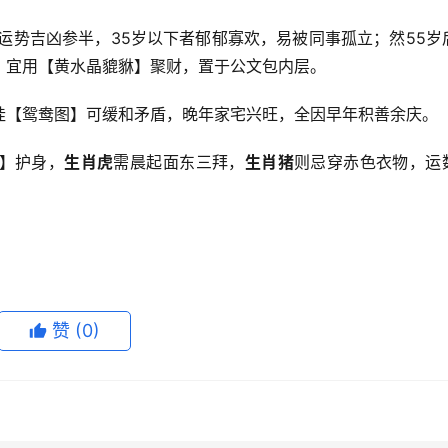
其运势吉凶参半，35岁以下者郁郁寡欢，易被同事孤立；然55岁
，宜用【黄水晶貔貅】聚财，置于公文包内层。
挂【鸳鸯图】可缓和矛盾，晚年家宅兴旺，全因早年积善余庆。
】护身，
生肖虎
需晨起面东三拜，
生肖猪
则忌穿赤色衣物，运
赞
(0)