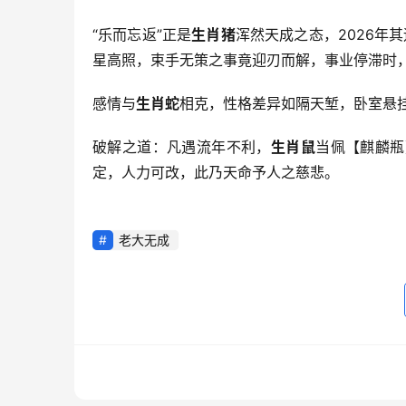
“乐而忘返”正是
生肖猪
浑然天成之态，2026年
星高照，束手无策之事竟迎刃而解，事业停滞时
感情与
生肖蛇
相克，性格差异如隔天堑，卧室悬
破解之道：凡遇流年不利，
生肖鼠
当佩【麒麟瓶
定，人力可改，此乃天命予人之慈悲。
老大无成