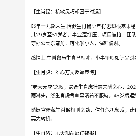
【生肖鼠：机敏灵巧却困于时运】
郎年十九髭未生,恰似
生肖鼠
少年得志却根基未稳
其29岁至51岁者，事业遭打压、项目被抢，团
守办公桌东南角，可化解小人，催旺偏财。
感情上,
生肖鼠
与
生肖马
相冲，小事争吵如针尖对
【生肖虎：雄心万丈反遭束缚】
“老大无成”之叹，最合
生肖虎
壮志未酬之心，20
雨淋头，然
生肖虎
骨血里淌着不服输，49岁后
婚姻宫暗藏
生肖猴
相刑之劫，信任危机频发，建
莫大转机。
【生肖猪：乐天知命反得福报】