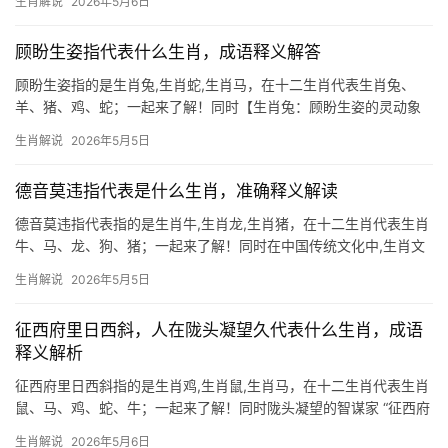
生肖解说
2026年5月6日
丰富的智慧与哲理，我们将深入探讨三个生肖的奥秘，解析其背后
的成语寓意,并为不
顾盼生姿指代表什么生肖，成语释义解答
顾盼生姿指的是生肖兔,生肖蛇,生肖马，在十二生肖代表生肖兔、
羊、猪、鸡、蛇；一起来了解！同时【生肖兔：顾盼生姿的灵动象
征】 “顾盼生姿”一词，常用来形容人眼波流转、神态妩媚，而生肖
生肖解说
2026年5月5日
中与之最为契合的，莫过于生肖兔，兔子天生眼神清澈，动作轻
盈，古人更以“狡
德音莫违指代表是什么生肖，准确释义解读
德音莫违指代表指的是生肖牛,生肖龙,生肖猪，在十二生肖代表生肖
牛、马、龙、狗、猪；一起来了解！同时在中国传统文化中,生肖文
化犹如一条蜿蜒的长河，流淌着千百年来人们对命运的解读与期
生肖解说
2026年5月5日
许，德音莫违，这个充满古意的成语，原指美好的声誉不可违背，
而在生肖命理中，它更暗
征西府里日西斜，人在陇头凝望久代表什么生肖，成语
释义解析
征西府里日西斜指的是生肖鸡,生肖鼠,生肖马，在十二生肖代表生肖
鼠、马、鸡、蛇、牛；一起来了解！同时陇头凝望的智谋家 “征西府
里日西斜，人在陇头凝望久”这句诗暗藏玄机，凝望”二字恰似生肖鼠
生肖解说
2026年5月6日