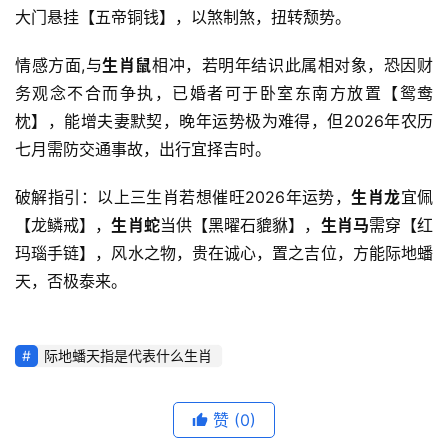
大门悬挂【五帝铜钱】，以煞制煞，扭转颓势。
情感方面,与
生肖鼠
相冲，若明年结识此属相对象，恐因财
务观念不合而争执，已婚者可于卧室东南方放置【鸳鸯
枕】，能增夫妻默契，晚年运势极为难得，但2026年农历
七月需防交通事故，出行宜择吉时。
破解指引：以上三生肖若想催旺2026年运势，
生肖龙
宜佩
【龙鳞戒】，
生肖蛇
当供【黑曜石貔貅】，
生肖马
需穿【红
玛瑙手链】，风水之物，贵在诚心，置之吉位，方能际地蟠
天，否极泰来。
际地蟠天指是代表什么生肖
赞
(0)