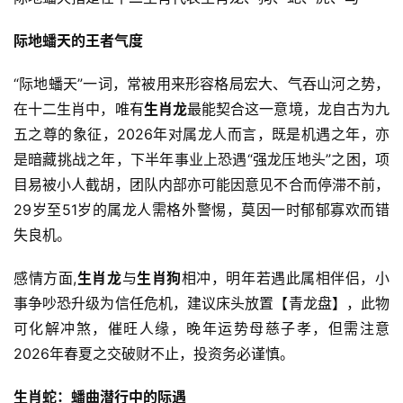
际地蟠天的王者气度
“际地蟠天”一词，常被用来形容格局宏大、气吞山河之势，
在十二生肖中，唯有
生肖龙
最能契合这一意境，龙自古为九
五之尊的象征，2026年对属龙人而言，既是机遇之年，亦
是暗藏挑战之年，下半年事业上恐遇“强龙压地头”之困，项
目易被小人截胡，团队内部亦可能因意见不合而停滞不前，
29岁至51岁的属龙人需格外警惕，莫因一时郁郁寡欢而错
失良机。
感情方面,
生肖龙
与
生肖狗
相冲，明年若遇此属相伴侣，小
事争吵恐升级为信任危机，建议床头放置【青龙盘】，此物
可化解冲煞，催旺人缘，晚年运势母慈子孝，但需注意
2026年春夏之交破财不止，投资务必谨慎。
生肖蛇：蟠曲潜行中的际遇