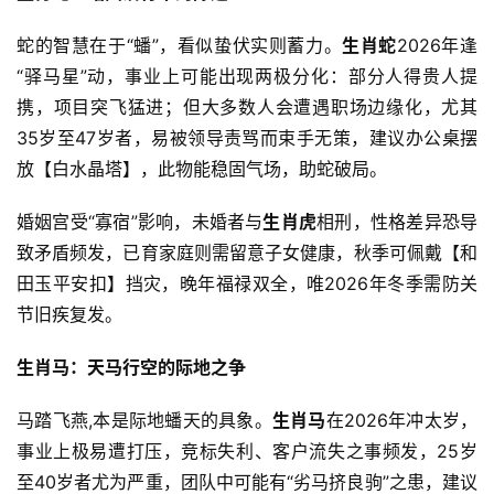
蛇的智慧在于“蟠”，看似蛰伏实则蓄力。
生肖蛇
2026年逢
“驿马星”动，事业上可能出现两极分化：部分人得贵人提
携，项目突飞猛进；但大多数人会遭遇职场边缘化，尤其
35岁至47岁者，易被领导责骂而束手无策，建议办公桌摆
放【白水晶塔】，此物能稳固气场，助蛇破局。
婚姻宫受“寡宿”影响，未婚者与
生肖虎
相刑，性格差异恐导
致矛盾频发，已育家庭则需留意子女健康，秋季可佩戴【和
田玉平安扣】挡灾，晚年福禄双全，唯2026年冬季需防关
节旧疾复发。
生肖马：天马行空的际地之争
马踏飞燕,本是际地蟠天的具象。
生肖马
在2026年冲太岁，
事业上极易遭打压，竞标失利、客户流失之事频发，25岁
至40岁者尤为严重，团队中可能有“劣马挤良驹”之患，建议