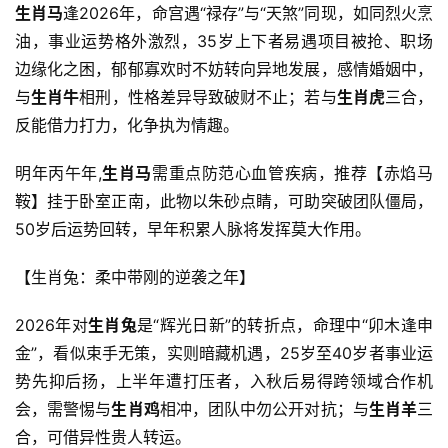
生肖马
逢2026年，命宫遇“禄存”与“天煞”同现，如同烈火烹
油，事业运势格外激烈，35岁上下者易遇项目被抢、职场
边缘化之困，郁郁寡欢时不妨转向异地发展，感情婚姻中，
与
生肖牛
相刑，性格差异导致破财不止；若与
生肖虎
三合，
反能借力打力，化争执为情趣。
明年丙午年,
生肖马
需重点防范心血管疾病，推荐【赤焰马
鞍】挂于卧室正南，此物以朱砂点睛，可助突破团队僵局，
50岁后运势回转，早年积累人脉将发挥莫大作用。
【生肖兔：柔中带刚的逆袭之年】
2026年对
生肖兔
是“辉光日新”的转折点，命理中“卯木逢申
金”，看似束手无策，实则暗藏机遇，25岁至40岁者事业运
势先抑后扬，上半年遭打压者，入秋后易得跨领域合作机
会，需警惕与
生肖鸡
相冲，团队中勿公开对抗；与
生肖羊
三
合，可借异性贵人转运。