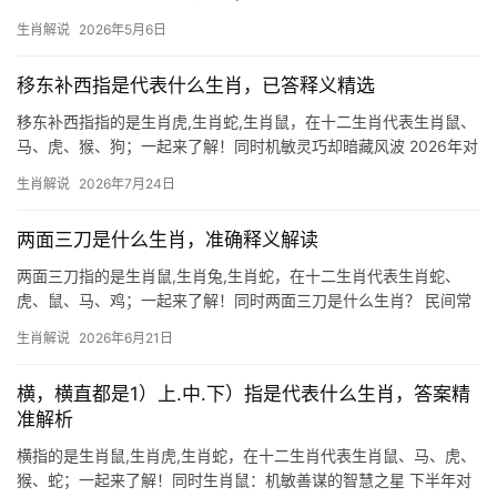
化中,生肖不仅是时间的标记，更是命运与性格的隐喻，成语“断脰决
生肖解说
2026年5月6日
腹”出自《史记》，形容壮烈牺牲的精神，若将其投射到生肖文化
中，可精准对应生肖虎的勇猛果
移东补西指是代表什么生肖，已答释义精选
移东补西指指的是生肖虎,生肖蛇,生肖鼠，在十二生肖代表生肖鼠、
马、虎、猴、狗；一起来了解！同时机敏灵巧却暗藏风波 2026年对
生肖鼠而言吉凶参半，下半年易遇“移东补西”之困，事业上项目被抢
生肖解说
2026年7月24日
或团队停滞极为常见，29岁至51岁者需格外警惕职场边缘化，若遭
领导
两面三刀是什么生肖，准确释义解读
两面三刀指的是生肖鼠,生肖兔,生肖蛇，在十二生肖代表生肖蛇、
虎、鼠、马、鸡；一起来了解！同时两面三刀是什么生肖？ 民间常
以“两面三刀”形容表里不一之人，而十二生肖中与此特性关联最密的
生肖解说
2026年6月21日
当属生肖蛇，蛇行无声，善伪装，恰如人际交往中表面热情、背后
算计之辈，2
横，横直都是1）上.中.下）指是代表什么生肖，答案精
准解析
横指的是生肖鼠,生肖虎,生肖蛇，在十二生肖代表生肖鼠、马、虎、
猴、蛇；一起来了解！同时生肖鼠：机敏善谋的智慧之星 下半年对