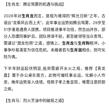
【生肖龙：腾云驾雾的机遇与挑战】
2026年对
生肖龙
而言，是极为难得的“辉光日新”之年，古
语云“龙乘风云而上天”，此年事业运势如腾云驾雾，29岁至
51岁者易遇贵人提携，项目推进事半功倍，然吉凶并存，部
分人恐遭同事妒忌，团队停滞不前，甚至被领导当众责骂，
需谨记“潜龙勿用”之道，感情上，
生肖龙
与
生肖狗
相冲，小
事争吵易演变为信任危机，未婚者若与
生肖鼠
相合，则可化
险为夷。
下半年财运起伏明显,投资需避开水火之局，推荐【青龙
盘】置于办公桌东南方，此物可催旺事业运，化解小人作
祟，晚年运势渐入佳境，母慈子孝之象显现，唯需注意肝胆
之疾。
【生肖马：烈火烹油中的破局之道】