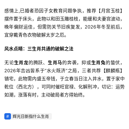
感情上,已婚者恐因子女教育问题争执，推荐【月宫玉桂】
摆件置于床头，此物以和田玉雕桂枝，能缓和夫妻宫波动，
晚年偏财运佳，但需防关节旧疾复发，2026年冬至前后，
宜穿戴青色衣物破解太岁之厄。
风水点睛：三生肖共通的破解之法
无论
生肖龙
的腾跃、
生肖马
的奔袭，抑或
生肖兔
的蛰伏，
2026年吉凶皆系于“水火既济”之局，三者共荐【麒麟瓶】
镇宅，此物需内盛五帝钱，于立春当日注入井水，置于家中
乾位（西北方），可同时催旺官禄、化解刑冲，切记：运势
如潮，涨落有时，主动破局者方得始终。
辉光日新指什么生肖