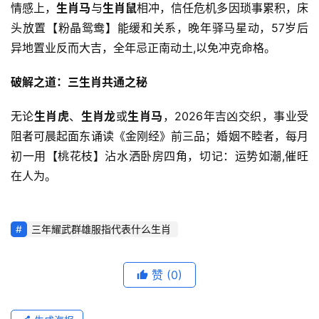
情感上，
生肖马
与
生肖鼠
相冲，信任危机多因琐事累积，床
头放置【粉晶鸳鸯】能缓和关系，晚年驿马星动，57岁后
异地置业反而大吉，全年忌正南动土,以免冲克命格。
破解之道：三生肖共通之秘
无论
生肖虎
、
生肖龙
或
生肖马
，2026年吉凶交织，事业受
阻者可晨起面东诵读《金刚经》前三品；婚姻不睦者，每月
初一用【桃花枝】沾水洒卧房四角，切记：运势如潮,催旺
在人为。
三年耀武群雄服指代表什么生肖
赞
(0)