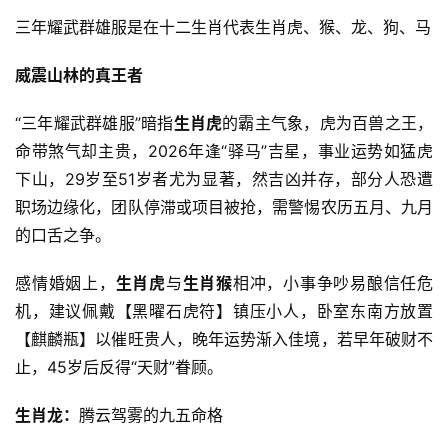
三年耀武群雄服是在十二生肖代表生肖虎、猴、龙、狗、马
威震山林的真王者
“三年耀武群雄服”暗指
生肖虎
的霸主气象，虎为百兽之王，
命带煞气却主贵，2026年逢“驿马”吉星，事业运势如猛虎
下山，29岁至51岁者尤为显著，然吉凶并存，部分人恐遭
职场边缘化，团队停滞或项目被抢，需警惕农历五月、九月
的口舌之争。
感情婚姻上，
生肖虎
与
生肖猴
相冲，小事争吵易酿信任危
机，建议佩戴【黑曜石虎符】镇压小人，卧室东南方放置
【麒麟瓶】以催旺贵人，晚年运势渐入佳境，若早年破财不
止，45岁后反得“天财”眷顾。
生肖龙：
腾云驾雾的九五命格