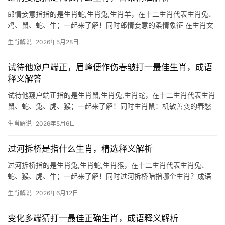
郎情妾意指指的是生肖蛇,生肖兔,生肖羊，在十二生肖代表生肖兔、
鸡、鼠、蛇、牛；一起来了解！同时郎情妾意的柔情象征 在生肖文
化中,生肖兔常被视为“郎情妾意”的典型代表，兔性温顺，举止优
生肖解说
2026年5月28日
雅，与爱情中的缠绵悱恻极为契合，2026年对生肖兔而言，感情运
势吉凶并存
试待他窥户端正，眉峰便作伤春皱打一最佳生肖，成语
释义解答
试待他窥户端正指的是生肖鼠,生肖兔,生肖蛇，在十二生肖代表生肖
鼠、蛇、兔、虎、猴；一起来了解！同时生肖鼠：机敏善变的春愁
客 “试待他窥户端正，眉峰便作伤春皱”暗合生肖鼠的特性——心思
生肖解说
2026年5月6日
细腻，易感时伤怀，鼠年出生者天生敏感，尤其下半年水星逆行
时，易因琐事郁结，眉
过河拆桥是指什么生肖，精选释义解析
过河拆桥指的是生肖兔,生肖蛇,生肖猴，在十二生肖代表生肖兔、
蛇、猴、虎、牛；一起来了解！同时过河拆桥暗指哪个生肖？成语
背后的隐喻 “过河拆桥”常被用来形容生肖兔的某些特质，兔子生性
生肖解说
2026年6月12日
机敏，但亦有狡黠一面，古人认为其擅借势而为，事成后却易翻脸
不认人，202
变化多端猜打一最佳正确生肖，成语释义解析