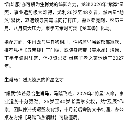
“群雄服”亦可解为
生肖龙
的统御之力，龙逢2026年“紫微”星
照，事业运势极为难得，尤利36岁至48岁者，然凶星“劫
煞”潜伏，恐遇领导责骂或同行打压，需以柔克刚，农历三
月、八月莫大压力，束手无策时可焚【龙涎香】化劫。
婚配方面，
生肖龙
与
生肖狗
相刑，性格差异易致郁郁寡欢，
推荐悬挂【五帝钱】于门楣，或随身携带【黄水晶】增缘，
下半年偏财旺盛，但投资忌贪,母慈子孝之家运始于2027
年。
生肖马：
烈火燎原的将星之才
“耀武”锋芒最合
生肖马
，马踏飞燕，2026年“将星”入命，事
业运势十分强劲，25岁至40岁者易掌实权，然“孤辰”作
祟，团队停滞或遭盟友背叛，十月前后需防文书纰漏，办公
桌左方摆【马踏飞燕铜雕】可破僵局。