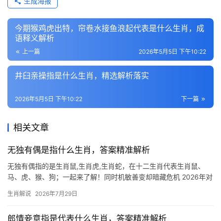
生成海报
今期猴鸡虎出特，帘卷水接鱼浪起代表是什么生肖，成
语释义解析
上一篇
2026年5月5日 下午10:22
井臼亲操指是什么生肖，精选解析落实
2026年5月5日 下午10:22
下一篇
相关文章
无独有偶是指什么生肖，答案精准解析
无独有偶指的是生肖鼠,生肖虎,生肖蛇，在十二生肖代表生肖鼠、
马、虎、猴、狗；一起来了解！同时机敏善变却暗藏危机 2026年对
生肖鼠而言，吉凶交织，上半年事业宫受“驿马”星影响，异地调动或
生肖解说
2026年7月29日
新项目启动极为难得，但下半年易遭小人打压，团队停滞束手无
策，29岁
郎情妾意指是代表什么生肖，答案精准解析