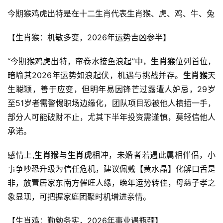
今期猴鸡虎出特是在十二生肖代表生肖猴、虎、鸡、牛、兔
【生肖猴：机敏多变，2026年运势吉凶参半】
“今期猴鸡虎出特，帘卷水接鱼浪起”中，
生肖猴
位列首位，
暗喻其2026年运势如浪起伏，机遇与挑战并存。
生肖猴
天
生聪颖，善于应变，但明年易因锋芒过露遭人妒忌，29岁
至51岁者需警惕职场边缘化，团队项目恐被他人横插一手，
部分人可能破财不止，尤其下半年投资需谨慎，莫轻信他人
承诺。
感情上,
生肖猴
与
生肖虎
相冲，未婚者若遇此属相伴侣，小
事争吵恐升级为信任危机，建议佩戴【黄水晶】化解口舌是
非，放置居家东南方催旺人缘，晚年运势转佳，母慈子孝之
象显现，可把握家庭团聚时机增进亲情。
【生肖鸡：勤勉务实，2026年事业遇瓶颈】