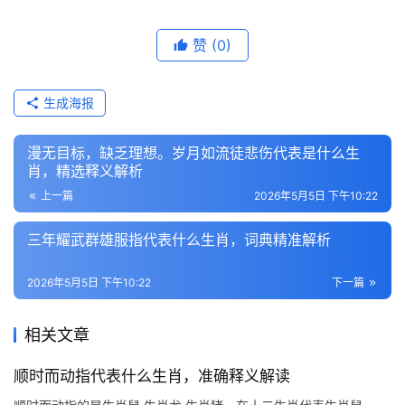
赞
(0)
生成海报
漫无目标，缺乏理想。岁月如流徒悲伤代表是什么生
肖，精选释义解析
上一篇
2026年5月5日 下午10:22
三年耀武群雄服指代表什么生肖，词典精准解析
2026年5月5日 下午10:22
下一篇
相关文章
顺时而动指代表什么生肖，准确释义解读