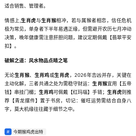
适合销售、管理者。
情感上,
生肖虎
与
生肖猴
相冲，若与属猴者相恋，信任危机
极为常见，单身者下半年易遇正缘，但需避开农历七月冲动
决策，晚年健康需注意肝胆问题，建议定期佩戴【翡翠平安
扣】。
破解之道：风水物品点睛之笔
无论
生肖猴
、
生肖鸡
或
生肖虎
，2026年吉凶并存，关键在
主动化解，三者共通之处为需稳守财运：
生肖猴
宜用【五帝
钱】串挂门楣；
生肖鸡
可佩戴【红玛瑙】手链；
生肖虎
则推
荐【青龙摆件】置于书房，切记：催旺运势需结合自身八
字，莫大机缘往往藏于细节之中。
今期猴鸡虎出特