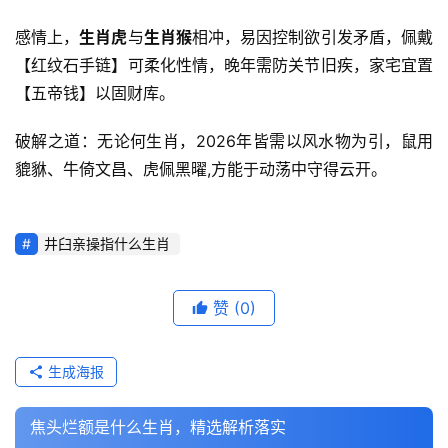
感情上，
生肖虎
与
生肖猴
相冲，易因控制欲引发矛盾，佩戴
【红纹石手链】可柔化性情，晚年需防关节旧疾，家宅宜置
【五帝钱】以固财库。
破解之道：无论何生肖，2026年皆需以风水物为引，鼠用
貔貅、牛倚文昌、虎佩黑曜,方能于动荡中守得云开。
井臼亲操指什么生肖
赞
(0)
生成海报
焦头烂额是什么生肖，精选解析落实