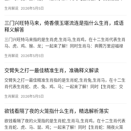
易陷焦虑 “焦头烂额”一词，常与生肖鼠挂钩，鼠年出生之人天生头
生肖解说
2026年5月5日
脑灵活，但2026年流年不利，尤其下半年易陷入“破财不止”的困
局，29岁至5
三门兴旺特马来，倚香偎玉堪流连是指什么生肖，成语
释义解答
三门兴旺特马来指的是生肖虎,生肖马,生肖鸡，在十二生肖代表生肖
马、虎、鸡、猴、龙；一起来了解！同时生肖马：奔腾万里迎福禄
“三门兴旺特马来，倚香偎玉堪流连”中的“马”正对应生肖马，此句暗
生肖解说
2026年5月5日
喻骏马驰骋带来家族昌隆，而“倚香偎玉”则象征人缘桃花，属马者天
生热情奔放
交臂失之打一最佳精准生肖，准确释义解读
交臂失之打一最佳精准生肖指的是生肖蛇,生肖兔,生肖马，在十二生
肖代表生肖蛇、虎、兔、鸡、马；一起来了解！同时【生肖蛇：交
臂失之的智慧潜行者】 “交臂失之”这一成语，原指擦肩而过却错失
生肖解说
2026年5月5日
机缘，而将其投射到十二生肖中，生肖蛇无疑是最佳诠释者，蛇类
天生敏锐，行动隐秘，常因过于
欲钱看隔了夜的火笼指什么生肖，精选解析落实
欲钱看隔了夜的火笼指的是生肖蛇,生肖马,生肖鸡，在十二生肖代表
生肖蛇、虎、马、鼠、鸡；一起来了解！同时【生肖蛇：隔夜火笼