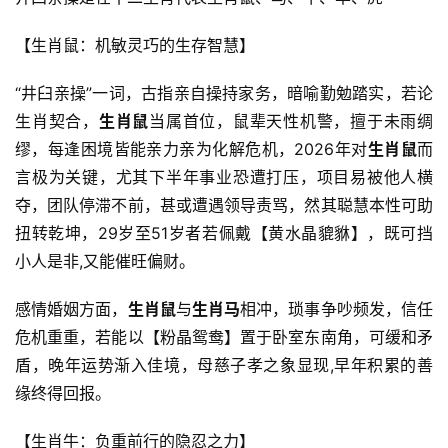
【生肖鼠：机敏灵巧的生存智慧】
“井臼亲操”一词，古指亲自操持家务，暗喻勤勉踏实，若论
生肖契合，
生肖鼠
当属首位，鼠辈天性机警，擅于未雨绸
缪，每逢困境皆能亲力亲为化解危机，2026年对
生肖鼠
而
言极为关键，尤其下半年事业恐遭打压，项目易被他人横
夺，团队停滞不前，甚或遭遇领导责骂，然其聪慧本性可助
扭转乾坤，29岁至51岁者若佩戴【黄水晶貔貅】，既可挡
小人是非,又能催旺偏财。
感情婚姻方面，
生肖鼠
与
生肖马
相冲，琐事争吵频发，信任
危机重重，若能以【粉晶鸳鸯】置于卧室东南角，可缓和矛
盾，晚年运势渐入佳境，母慈子孝之象显现,早年积累的善
缘终得回报。
【生肖牛：负重前行的隐忍之力】