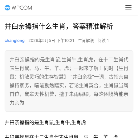
井臼亲操指什么生肖，答案精准解析
changlong
2026年5月5日 下午10:21
生肖解说
阅读 1
井臼亲操指的是生肖鼠,生肖牛,生肖虎，在十二生肖代
表生肖鼠、马、牛、羊、虎；一起来了解！同时【生肖
鼠：机敏灵巧的生存智慧】 “井臼亲操”一词，古指亲自
操持家务，暗喻勤勉踏实，若论生肖契合，生肖鼠当属
首位，鼠辈天性机警，擅于未雨绸缪，每逢困境皆能亲
力亲为
井臼亲操指的是生肖鼠,生肖牛,生肖虎
井臼亲操是在十二生肖代表生肖鼠、马、牛、羊、虎