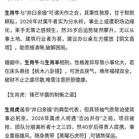
生肖牛
与“井臼亲操”可谓天作之合，其秉性敦厚，甘于默默
耕耘，2026年对属牛者实为分水岭，事业上或遭职场边缘
化，束手无策之感频生，然35岁后运势陡然攀升，尤以从
事土地、建筑行业者为甚，建议办公桌左方摆放【铜文昌
塔】，助思维清晰,破解困局。
婚姻中，
生肖牛
与
生肖羊
相刑，性格差异导致小事化大，若
在床头悬挂【桃木八卦镜】，可泄去戾气，晚年福禄双全，
破财不止之虞尽散,唯需注意肝胆健康。
【生肖虎：锋芒毕露的制衡之道】
生肖虎
虽非“井臼亲操”的典型代表，但其领袖气质常迫使其
事必躬亲，2026年属虎人将遇“吉凶并存”之局，项目被
抢、团队分崩离析者十之三四，然40岁后得贵人提携，事
业重振雄风，随身携带【黑曜石虎符】,可镇煞保运。