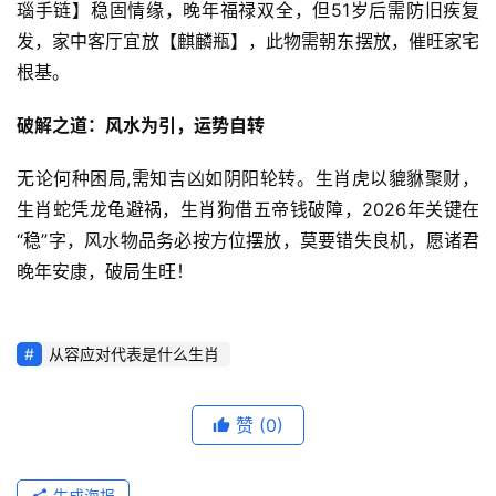
瑙手链】稳固情缘，晚年福禄双全，但51岁后需防旧疾复
发，家中客厅宜放【麒麟瓶】，此物需朝东摆放，催旺家宅
根基。
破解之道：风水为引，运势自转
无论何种困局,需知吉凶如阴阳轮转。生肖虎以貔貅聚财，
生肖蛇凭龙龟避祸，生肖狗借五帝钱破障，2026年关键在
“稳”字，风水物品务必按方位摆放，莫要错失良机，愿诸君
晚年安康，破局生旺！
从容应对代表是什么生肖
赞
(0)
生成海报