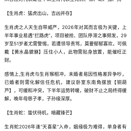
【生肖虎：猛虎出山，吉凶并存】
生肖虎之人天生自带威严，2026年对其而言极为关键，上
半年事业易遇“拦路虎”，项目被抢、团队停滞之事频发，29
岁至51岁者尤需警惕，若遭领导责骂，莫要郁郁寡欢，可佩
戴【黄水晶貔貅】压住小人，此物需贴身放置，能催旺正
财。
感情上,生肖虎与生肖猴相冲，未婚者易因性格差异争吵，
已婚者则需化解信任危机，建议卧室东南角摆放【铜葫
芦】，可缓和冲突，下半年运势转暖，破财不止之局终得缓
解，晚年母慈子孝，子孙缘深厚。
【生肖蛇：蛰伏待机，暗藏锋芒】
生肖蛇2026年逢“天喜星”入命，姻缘极为难得，单身者有