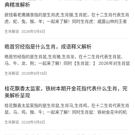
典精准解析
欲钱看老鹰捕食指的是生肖虎,生肖猴,生肖蛇，在十二生肖代表生肖
虎、蛇、兔、猴、羊；一起来了解！同时生肖虎：威震山林的王者
气象 “欲钱看老鹰捕食，功七返九还无阙”这句谜语中，“老鹰捕食”暗
生肖解说
2026年5月6日
喻强势进取，而“七返九还”指向循环往复的坚韧，结合“无阙”的圆满
之意，生
皓首穷经指是什么生肖，成语释义解析
皓首穷经指的是生肖鼠,生肖猪,生肖龙，在十二生肖代表生肖鼠、
马、牛、龙、狗；一起来了解！同时【生肖鼠：】 2026年对生肖鼠
而言，吉凶并存，下半年事业运势格外动荡，部分人可能遭遇项目
生肖解说
2026年6月18日
被抢或团队停滞，尤其29岁至51岁者需防领导责骂，然破财不止之
际，偏财
桂花飘香太监家，铁树本期开金花指代表什么生肖，完
美解析呈现
桂花飘香太监家指的是生肖鼠,生肖马,生肖鸡，在十二生肖代表生肖
鼠、马、鸡、猴、牛；一起来了解！同时生肖鼠：铁树金花中的机
敏象征 “桂花飘香太监家，铁树本期开金花”这一谜题，暗藏玄机，
生肖解说
2026年5月6日
铁树开花极为难得，而金花更象征突变之喜。生肖鼠因其聪慧机
敏，常被关联为谜底，