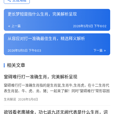
更长梦短是指什么生肖，完美解析呈现
上一篇
2026年5月5日 下午6:02
从容应对打一准确最佳生肖，精选释义解析
2026年5月5日 下午6:03
下一篇
相关文章
窒碍难行打一准确生肖，完美解析呈现
窒碍难行打一准确生肖指的是生肖鼠,生肖牛,生肖虎，在十二生肖代
表生肖鼠、牛、虎、龙、猪；一起来了解！同时“窒碍难行”常形容困
境中寸步难行的状态，而生肖鼠恰恰是破解这一局面的高手，鼠为
生肖解说
2026年5月6日
十二地支之首，象征智慧与应变力，其“掘地三尺”的韧性，能于绝处
逢生，明年2025乙
欲钱看老鹰捕食，功七返九还无阙代表是什么生肖，词