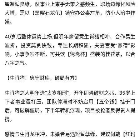
望邂逅良缘，然事业上束手无策之感频生，职场边缘化风险
大增，需以【黑曜石龙龟】镇守办公桌左角，防小人暗中作
祟。
40岁后整体运势上扬,但明年需留意生肖猪相冲，合作易生
波折，投资莫贪快钱，专注长期积累，夫妻宫受“寡宿”影
响，小事争吵不断，可共饮【鸳鸯杯】盛装的桂花茶，以合
八字之气。
【生肖狗：忠守财库，破局有方】
生肖狗之人明年逢“太岁相刑”，开年即遇破财之兆，35岁上
下者事业遭打压，团队停滞时不妨启用【五帝钱】挂于门
后，可破解僵局，下半年转机浮现，项目被抢者反得贵人提
携。
感情与生肖龙相冲，未婚者易遇短暂孽缘，建议佩戴【红玛