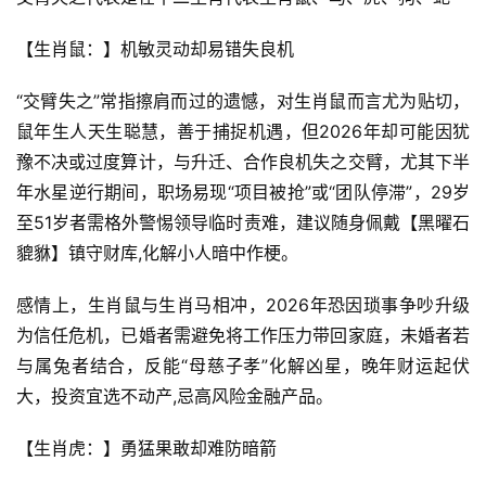
【生肖鼠：】机敏灵动却易错失良机
“交臂失之”常指擦肩而过的遗憾，对生肖鼠而言尤为贴切，
鼠年生人天生聪慧，善于捕捉机遇，但2026年却可能因犹
豫不决或过度算计，与升迁、合作良机失之交臂，尤其下半
年水星逆行期间，职场易现“项目被抢”或“团队停滞”，29岁
至51岁者需格外警惕领导临时责难，建议随身佩戴【黑曜石
貔貅】镇守财库,化解小人暗中作梗。
感情上，生肖鼠与生肖马相冲，2026年恐因琐事争吵升级
为信任危机，已婚者需避免将工作压力带回家庭，未婚者若
与属兔者结合，反能“母慈子孝”化解凶星，晚年财运起伏
大，投资宜选不动产,忌高风险金融产品。
【生肖虎：】勇猛果敢却难防暗箭