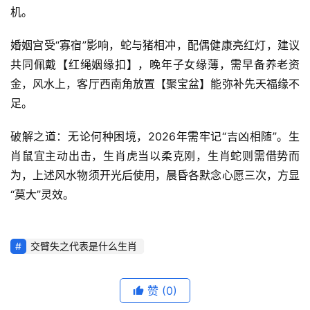
机。
婚姻宫受“寡宿”影响，蛇与猪相冲，配偶健康亮红灯，建议
共同佩戴【红绳姻缘扣】，晚年子女缘薄，需早备养老资
金，风水上，客厅西南角放置【聚宝盆】能弥补先天福缘不
足。
破解之道：无论何种困境，2026年需牢记“吉凶相随”。生
肖鼠宜主动出击，生肖虎当以柔克刚，生肖蛇则需借势而
为，上述风水物须开光后使用，晨昏各默念心愿三次，方显
“莫大”灵效。
交臂失之代表是什么生肖
赞
(0)