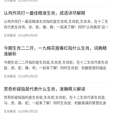
生肖解说
2026年5月5日
畔洞穴，恰合“清溪边”的意象，在命理中，生肖鼠象征聚财能力，尤
以偏财为佳，
认鸡作凤打一最佳精准生肖，成语详尽解释
认鸡作凤打一最佳精准生肖指的是生肖鸡,生肖蛇,生肖龙，在十二生
肖代表生肖鸡、龙、蛇、猪、猴；一起来了解！同时“认鸡做凤”这一
成语，暗喻将平凡之物视作珍宝，若用于生肖鸡，则恰如其分——
生肖解说
2026年5月6日
鸡本为家禽，却被赋予“凤凰”的祥瑞意象，在十二生肖中，生肖鸡代
表勤奋与机遇，尤其对29
今期生肖二二开，一九梅花报春红指什么生肖，词典精
准解析
今期生肖二二开指的是生肖鼠,生肖虎,生肖蛇，在十二生肖代表生肖
鼠、虎、蛇、猪、鸡；一起来了解！同时生肖鼠：机敏聪慧的福运
先锋 “今期生肖二二开”暗藏玄机，二二相加为四，对应地支第四位
生肖解说
2026年5月6日
的生肖鼠，鼠为十二生肖之首，象征智慧与机遇，2024甲辰年，生
肖鼠与太岁三合
赏奇析疑指是代表什么生肖，准确释义解读
赏奇析疑指指的是生肖鼠,生肖虎,生肖蛇，在十二生肖代表生肖鼠、
马、虎、猴、蛇；一起来了解！同时生肖鼠：机敏善谋的智慧化身
在十二地支中,生肖鼠位列首位，象征机敏与变通，民间常言“鼠目寸
生肖解说
2026年5月5日