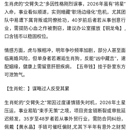
生肖虎的“交臂失之”多因性格刚烈误事，2026年虽有“将星”
入命，事业看似顺遂，实则暗藏“职场边缘化”危机，尤其团
队中易遭下属背叛或同僚抢功，40岁前后者若从事创意行
业，需提防心血之作被剽窃，建议办公室摆放【铜龙龟】,
口含钱币以稳固权位。
情感方面，虎与猴相冲，明年争吵频率加剧，部分人甚至面
临离婚风险，但单身者若邂逅生肖狗，反能“凶中藏吉”，速
配姻缘，健康上需留意肝胆疾病，【五帝钱】挂于卧室东方
可泄煞气。
【生肖蛇：】谋略过人反受其累
生肖蛇的“交臂失之”常因过度谨慎错失时机，2026年土星
压运，事业易陷“束手无策”之境，项目资金链断裂或审批延
迟频发，35岁至48岁者若从事外贸行业，需防合同纠纷，
佩戴【黄水晶】手链可催旺偏财,尤其下半年有意外之财契