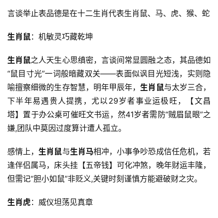
言谈举止表品德是在十二生肖代表生肖鼠、马、虎、猴、蛇
生肖鼠
：机敏灵巧藏乾坤
生肖鼠
之人天生心思缜密，言谈间常显圆融之态，其品德如
“鼠目寸光”一词般暗藏双关——表面似讽目光短浅，实则隐
喻擅察细微的生存智慧，明年甲辰年，
生肖鼠
与太岁三合，
下半年易遇贵人提携，尤以29岁者事业运极旺，【文昌
塔】置于办公桌可催旺文书运，然41岁者需防“贼眉鼠眼”之
嫌,团队中莫因过度算计遭人孤立。
感情上，
生肖鼠
与
生肖马
相冲，小事争吵恐成信任危机，若
逢伴侣属马，床头挂【五帝钱】可化冲煞，晚年财运丰隆，
但需记“胆小如鼠”非贬义,关键时刻谨慎方能避破财之灾。
生肖虎
：威仪坦荡见真章