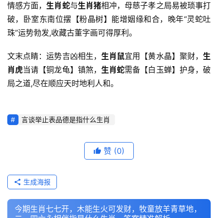
情感方面，
生肖蛇
与
生肖猪
相冲，母慈子孝之局易被琐事打
破，卧室东南位摆【粉晶树】能增姻缘和合，晚年“灵蛇吐
珠”运势勃发,收藏古董字画可得厚利。
文末点睛：运势吉凶相生，
生肖鼠
宜用【黄水晶】聚财，
生
肖虎
当请【铜龙龟】镇煞，
生肖蛇
需备【白玉蝉】护身，破
局之道,尽在顺应天时地利人和。
言谈举止表品德是指什么生肖
赞
(0)
生成海报
今期生肖七七开，木能生火可发财，牧童放羊青草地，