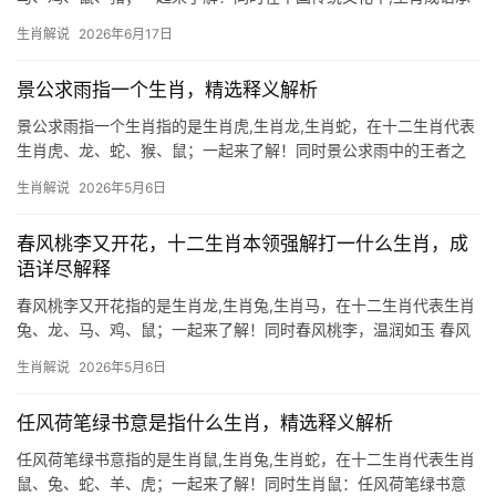
载着丰富的寓意与智慧。\”三战三北\”这一成语常被用来形容屡战屡
生肖解说
2026年6月17日
败的境遇，但其背后所指的生肖却鲜为人知，本文将深入解读这一
成语的生肖关联
景公求雨指一个生肖，精选释义解析
景公求雨指一个生肖指的是生肖虎,生肖龙,生肖蛇，在十二生肖代表
生肖虎、龙、蛇、猴、鼠；一起来了解！同时景公求雨中的王者之
兆 景公求雨的故事中，生肖虎被解读为“山君祈泽”的象征，传说齐
生肖解说
2026年5月6日
国大旱时，景公登虎山祭祀，虎啸震天而甘霖骤降，民间因此将虎
视为呼风唤雨的神兽，尤
春风桃李又开花，十二生肖本领强解打一什么生肖，成
语详尽解释
春风桃李又开花指的是生肖龙,生肖兔,生肖马，在十二生肖代表生肖
兔、龙、马、鸡、鼠；一起来了解！同时春风桃李，温润如玉 春风
桃李又开花,恰似生肖兔的温柔与生机，兔为地支卯木，象征新生与
生肖解说
2026年5月6日
希望，尤其在下半年木气旺盛时，运势如藤蔓攀升，29岁者易遇贵
人提携，41岁则
任风荷笔绿书意是指什么生肖，精选释义解析
任风荷笔绿书意指的是生肖鼠,生肖兔,生肖蛇，在十二生肖代表生肖
鼠、兔、蛇、羊、虎；一起来了解！同时生肖鼠：任风荷笔绿书意