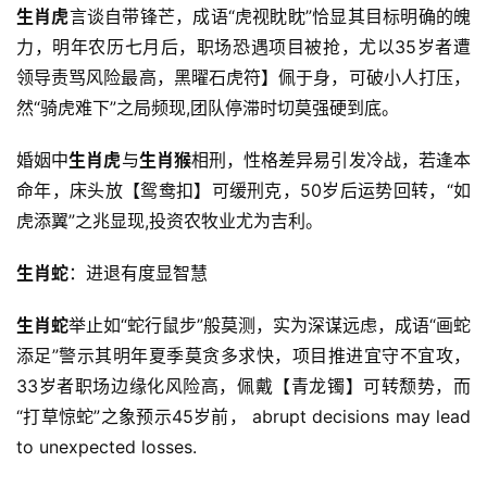
生肖虎
言谈自带锋芒，成语“虎视眈眈”恰显其目标明确的魄
力，明年农历七月后，职场恐遇项目被抢，尤以35岁者遭
领导责骂风险最高，黑曜石虎符】佩于身，可破小人打压，
然“骑虎难下”之局频现,团队停滞时切莫强硬到底。
婚姻中
生肖虎
与
生肖猴
相刑，性格差异易引发冷战，若逢本
命年，床头放【鸳鸯扣】可缓刑克，50岁后运势回转，“如
虎添翼”之兆显现,投资农牧业尤为吉利。
生肖蛇
：进退有度显智慧
生肖蛇
举止如“蛇行鼠步”般莫测，实为深谋远虑，成语“画蛇
添足”警示其明年夏季莫贪多求快，项目推进宜守不宜攻，
33岁者职场边缘化风险高，佩戴【青龙镯】可转颓势，而
“打草惊蛇”之象预示45岁前， abrupt decisions may lead 
to unexpected losses.