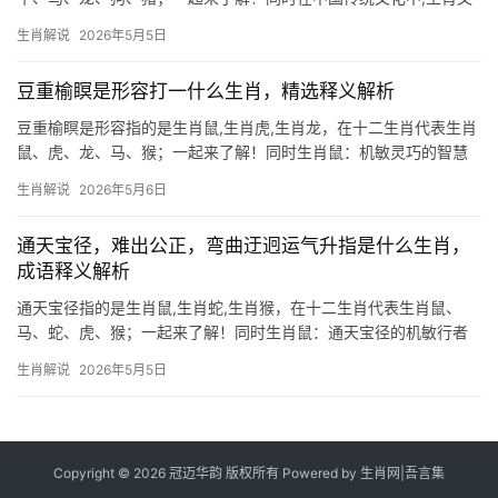
化犹如一条蜿蜒的长河，流淌着千百年来人们对命运的解读与期
生肖解说
2026年5月5日
许，德音莫违，这个充满古意的成语，原指美好的声誉不可违背，
而在生肖命理中，它更暗
豆重榆瞑是形容打一什么生肖，精选释义解析
豆重榆瞑是形容指的是生肖鼠,生肖虎,生肖龙，在十二生肖代表生肖
鼠、虎、龙、马、猴；一起来了解！同时生肖鼠：机敏灵巧的智慧
化身 \”豆重榆瞑\”这一成语，原指榆树果实沉重导致枝叶低垂，暗喻
生肖解说
2026年5月6日
事物表象与本质的差异，若以此谜题打一生肖，生肖鼠恰是最佳答
案——它们身形纤小
通天宝径，难出公正，弯曲迂迥运气升指是什么生肖，
成语释义解析
通天宝径指的是生肖鼠,生肖蛇,生肖猴，在十二生肖代表生肖鼠、
马、蛇、虎、猴；一起来了解！同时生肖鼠：通天宝径的机敏行者
“通天宝径，难出公正”暗喻人生机遇虽多，却需智慧抉择。生肖鼠天
生肖解说
2026年5月5日
生嗅觉灵敏，常能捕捉他人忽略的商机，但2024年流年与太岁相
刑，事业上
Copyright © 2026 冠迈华韵 版权所有 Powered by
生肖网
|
吾言集