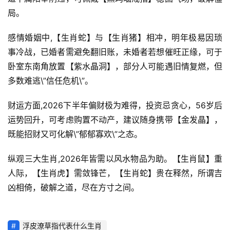
局。
感情婚姻中,【生肖蛇】与【生肖猪】相冲，明年极易因琐
事冷战，已婚者需避免翻旧账，未婚者若想催旺正缘，可于
卧室东南角放置【紫水晶洞】，部分人可能遇旧情复燃，但
多数难逃\”信任危机\”。
财运方面,2026下半年偏财极为难得，投资忌贪心，56岁后
运势回升，可考虑购置不动产，建议随身携带【金发晶】，
既能招财又可化解\”郁郁寡欢\”之态。
纵观三大生肖,2026年皆需以风水物品为助。【生肖鼠】重
人际，【生肖虎】需敛锋芒，【生肖蛇】贵在释然，所谓吉
凶相倚，破解之道，尽在方寸之间。
浮皮潦草指代表什么生肖