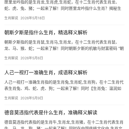
匣里龙吟指的是生肖龙,生肖虎,生肖蛇，在十二生肖代表生肖龙、
蛇、虎、兔、猪；一起来了解！同时匣里龙吟指什么生肖？揭秘生
肖成语背后的玄机 “匣里龙吟”一词，源自古代宝剑藏于匣中仍能发
生肖解说
2026年5月18日
出龙吟之声的典故，寓意非凡之物即便隐匿亦难掩锋芒，在生肖文
化中，此成语常
朝斯夕斯是指什么生肖，精选释义解析
朝斯夕斯指的是生肖鼠,生肖马,生肖龙，在十二生肖代表生肖鼠、
龙、马、猴、蛇；一起来了解！同时朝斯夕斯的机敏与财富密码 “朝
斯夕斯”出自《论语》，形容专注如一的态度，在生肖文化中，这一
生肖解说
2026年5月6日
特质与生肖鼠的灵巧不谋而合，鼠年出生者天生具备“昼伏夜出”的智
慧，尤其
人己一视打一准确生肖，成语释义解析
人己一视打一准确生肖指的是生肖兔,生肖蛇,生肖狗，在十二生肖代
表生肖兔、鸡、蛇、虎、狗；一起来了解！同时【生肖兔：温润如
玉的隐士】 2026年对生肖兔而言，吉凶交织，下半年易遇“人己一
生肖解说
2026年5月9日
视”之局，职场恐遭团队停滞或项目被抢，尤其29岁至51岁者，需防
领导责骂，然命带
德音莫违指代表是什么生肖，准确释义解读
德音莫违指代表指的是生肖牛,生肖龙,生肖猪，在十二生肖代表生肖
牛、马、龙、狗、猪；一起来了解！同时在中国传统文化中,生肖文