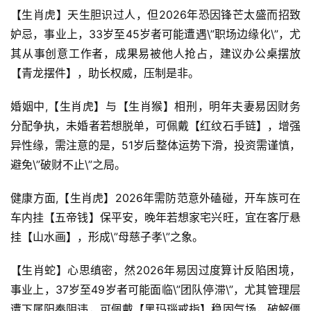
【生肖虎】天生胆识过人，但2026年恐因锋芒太盛而招致
妒忌，事业上，33岁至45岁者可能遭遇\”职场边缘化\”，尤
其从事创意工作者，成果易被他人抢占，建议办公桌摆放
【青龙摆件】，助长权威，压制是非。
婚姻中,【生肖虎】与【生肖猴】相刑，明年夫妻易因财务
分配争执，未婚者若想脱单，可佩戴【红纹石手链】，增强
异性缘，需注意的是，51岁后整体运势下滑，投资需谨慎，
避免\”破财不止\”之局。
健康方面,【生肖虎】2026年需防范意外磕碰，开车族可在
车内挂【五帝钱】保平安，晚年若想家宅兴旺，宜在客厅悬
挂【山水画】，形成\”母慈子孝\”之象。
【生肖蛇】心思缜密，然2026年易因过度算计反陷困境，
事业上，37岁至49岁者可能面临\”团队停滞\”，尤其管理层
遭下属阳奉阴违，可佩戴【黑玛瑙戒指】稳固气场，破解僵