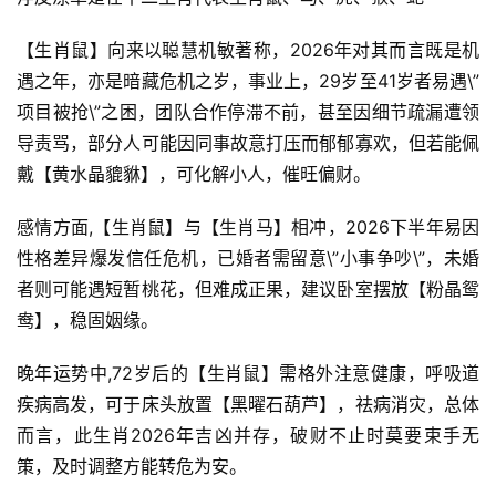
【生肖鼠】向来以聪慧机敏著称，2026年对其而言既是机
遇之年，亦是暗藏危机之岁，事业上，29岁至41岁者易遇\”
项目被抢\”之困，团队合作停滞不前，甚至因细节疏漏遭领
导责骂，部分人可能因同事故意打压而郁郁寡欢，但若能佩
戴【黄水晶貔貅】，可化解小人，催旺偏财。
感情方面,【生肖鼠】与【生肖马】相冲，2026下半年易因
性格差异爆发信任危机，已婚者需留意\”小事争吵\”，未婚
者则可能遇短暂桃花，但难成正果，建议卧室摆放【粉晶鸳
鸯】，稳固姻缘。
晚年运势中,72岁后的【生肖鼠】需格外注意健康，呼吸道
疾病高发，可于床头放置【黑曜石葫芦】，祛病消灾，总体
而言，此生肖2026年吉凶并存，破财不止时莫要束手无
策，及时调整方能转危为安。