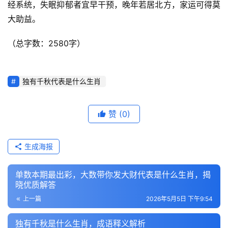
经系统，失眠抑郁者宜早干预，晚年若居北方，家运可得莫
大助益。
（总字数：2580字）
独有千秋代表是什么生肖
赞
(0)
生成海报
单数本期最出彩，大数带你发大财代表是什么生肖，揭
晓优质解答
上一篇
2026年5月5日 下午9:54
独有千秋是什么生肖，成语释义解析