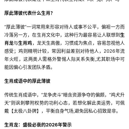
厚此薄彼代表什么生肖？
“厚此薄彼”一词常用来形容对待人或事不公平，偏袒一方而
冷落另一方，在生肖文化中，这种行为最容易让人联想到
生
肖龙
与
生肖鸡
，龙天生高傲，习惯成为焦点，容易忽视他人
感受；鸡则精明计较，常因利益差别对待他人，2026年流
年火旺，这两类人需格外警惕人际关系失衡,尤其职场中可
能因偏心引发团队矛盾。
生肖成语中的厚此薄彼
传统生肖成语中，“龙争虎斗”暗含资源争夺的偏颇，“鸡犬升
天”则讽刺攀附权势的功利心态，若想化解此类运势，可佩
戴【太极八卦牌】，平衡自身气场,避免因私心招致是非。
生肖龙：盛极必衰的2026年警示