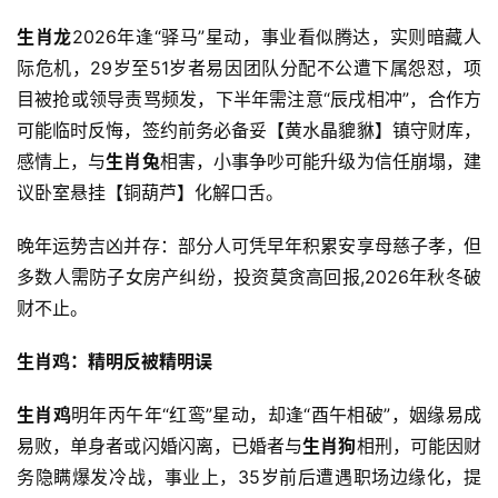
生肖龙
2026年逢“驿马”星动，事业看似腾达，实则暗藏人
际危机，29岁至51岁者易因团队分配不公遭下属怨怼，项
目被抢或领导责骂频发，下半年需注意“辰戌相冲”，合作方
可能临时反悔，签约前务必备妥【黄水晶貔貅】镇守财库，
感情上，与
生肖兔
相害，小事争吵可能升级为信任崩塌，建
议卧室悬挂【铜葫芦】化解口舌。
晚年运势吉凶并存：部分人可凭早年积累安享母慈子孝，但
多数人需防子女房产纠纷，投资莫贪高回报,2026年秋冬破
财不止。
生肖鸡：精明反被精明误
生肖鸡
明年丙午年“红鸾”星动，却逢“酉午相破”，姻缘易成
易败，单身者或闪婚闪离，已婚者与
生肖狗
相刑，可能因财
务隐瞒爆发冷战，事业上，35岁前后遭遇职场边缘化，提