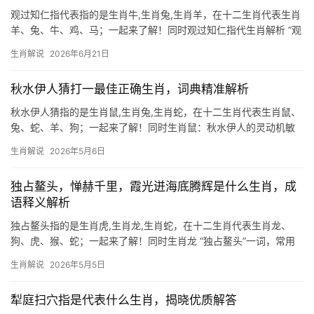
观过知仁指代表指的是生肖牛,生肖兔,生肖羊，在十二生肖代表生肖
羊、兔、牛、鸡、马；一起来了解！同时观过知仁指代生肖解析 “观
过知仁”出自《论语》，意为通过观察一个人的过失，反而能了解其
生肖解说
2026年6月21日
仁德之心，在生肖文化中，这一典故常被引申为“知错能改”的象征，
结合性格特质
秋水伊人猜打一最佳正确生肖，词典精准解析
秋水伊人猜指的是生肖鼠,生肖兔,生肖蛇，在十二生肖代表生肖鼠、
兔、蛇、羊、狗；一起来了解！同时生肖鼠：秋水伊人的灵动机敏
“秋水伊人”常被用来形容清澈柔美的意象，而生肖鼠恰恰具备这种灵
生肖解说
2026年5月6日
动与敏锐的特质，鼠年出生之人，天生心思缜密，如秋水般通透，
能洞察先机，
独占鳌头，惮赫千里，霞光迸海底腾辉是什么生肖，成
语释义解析
独占鳌头指的是生肖虎,生肖龙,生肖蛇，在十二生肖代表生肖龙、
狗、虎、猴、蛇；一起来了解！同时生肖龙 “独占鳌头”一词，常用
来形容生肖龙的非凡气度，龙为九五之尊，天生带着耀眼光环，事
生肖解说
2026年5月5日
业上往往能拔得头筹，2024甲辰年正值龙人“值太岁”，虽压力倍
增，但下半
犁庭扫穴指是代表什么生肖，揭晓优质解答