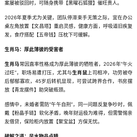
案屡被驳回时，可随身携带【黑曜石狐狸】催旺贵人。
2026年夏季尤为关键，团队停滞束手无策之际，宜在办公
桌左角放置【文昌塔】重启灵感，健康方面，呼吸道旧疾复
发，食疗搭配【五帝钱】压枕下可缓解。
生肖马：厚此薄彼的受害者
生肖马
常因直率性格成为厚此薄彼的牺牲者，2026年“午火
过旺”，职场易遭打压，尤其与
生肖鼠
上司相冲，功劳被夺
后郁郁寡欢，45岁后转机显现，可尝试跨界合作，书房摆
放【青龙摆件】助突破瓶颈。
感情中，未婚者需防“午午自刑”，同一问题反复争吵时，佩
戴【粉晶手链】软化矛盾，晚年财运极为难得，但需警惕亲
友借贷，保险柜内放置【聚宝盆】方保无忧。
破解之道：风水物品点睛