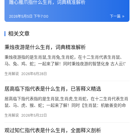
雕心雁爪指什么生肖，词典精准解析
2026年5月5日 下午7:00
下一篇
相关文章
秉烛夜游是什么生肖，词典精准解析
秉烛夜游指的是生肖鼠,生肖兔,生肖蛇，在十二生肖代表生肖鼠、
马、兔、鸡、蛇；一起来了解！同时秉烛夜游的智慧化身 古人云\”
秉烛夜游\”，原指珍惜光阴及时行乐，而在生肖文化中，这恰恰暗合
生肖解说
2026年6月28日
了生肖鼠昼伏夜出的天性，2026年对于生肖鼠而言，是个吉凶交织
的特殊年份
居高临下指代表是什么生肖，已答释义精选
居高临下指代表指的是生肖鼠,生肖虎,生肖蛇，在十二生肖代表生肖
鼠、马、虎、猴、蛇；一起来了解！同时【生肖鼠：机敏善变的命
运棋手】 2026年对生肖鼠而言极为关键，下半年易遇“吉凶并存”之
生肖解说
2026年5月22日
局，事业上，29岁至51岁者恐遭团队停滞或项目被抢，尤其冬季需
防领导责骂
观过知仁指代表是什么生肖，全面释义剖析