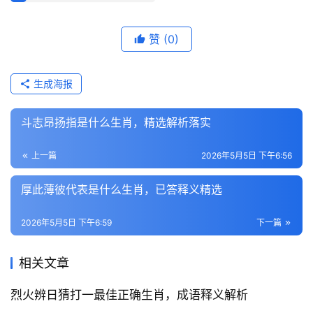
赞
(0)
生成海报
斗志昂扬指是什么生肖，精选解析落实
上一篇
2026年5月5日 下午6:56
厚此薄彼代表是什么生肖，已答释义精选
2026年5月5日 下午6:59
下一篇
相关文章
烈火辨日猜打一最佳正确生肖，成语释义解析