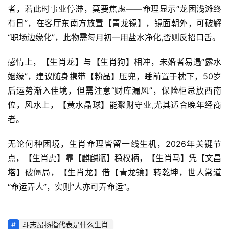
者，若此时事业停滞，莫要焦虑——命理显示“龙困浅滩终
有日”，在客厅东南方放置【青龙镜】，镜面朝外，可破解
“职场边缘化”，此物需每月初一用盐水净化,否则反招口舌。
感情上，【生肖龙】与【生肖狗】相冲，未婚者易遇“露水
姻缘”，建议随身携带【粉晶】压兜，睡前置于枕下，50岁
后运势渐入佳境，但需注意“财库漏风”，保险柜忌放西南
位，风水上，【黄水晶球】能聚财守业,尤其适合晚年经商
者。
无论何种困境，生肖命理皆留一线生机，2026年关键节
点，【生肖虎】靠【麒麟瓶】稳权柄，【生肖马】凭【文昌
塔】破僵局，【生肖龙】借【青龙镜】转乾坤，世人常道
“命运弄人”，实则“人亦可弄命运”。
斗志昂扬指代表是什么生肖