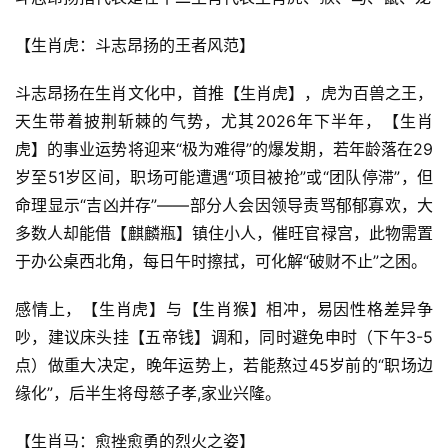
【生肖虎：斗志昂扬的王者风范】
斗志昂扬在生肖文化中，首推【生肖虎】，虎为百兽之王，
天生带着披荆斩棘的气势，尤其2026年下半年，【生肖
虎】的事业运势将迎来“极为难得”的爆发期，若年龄落在29
岁至51岁区间，职场可能遭遇“项目被抢”或“团队停滞”，但
命理显示“吉凶并存”——部分人会因领导责骂郁郁寡欢，大
多数人却能借【麒麟瓶】镇住小人，催旺官禄宫，此物需置
于办公桌西北角，每日午时擦拭，可化解“破财不止”之困。
感情上，【生肖虎】与【生肖猴】相冲，易因性格差异争
吵，建议床头挂【五帝钱】调和，同时避免申时（下午3-5
点）做重大决定，晚年运势上，若能熬过45岁前的“职场边
缘化”，后半生将母慈子孝,家业兴隆。
【生肖马：愈挫愈勇的烈火之姿】