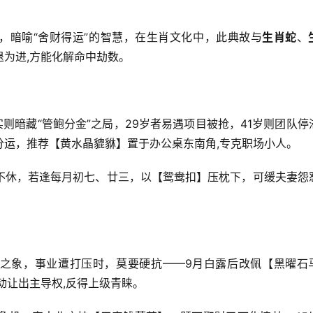
，暗喻“舍财得运”的智慧，在生肖文化中，此典故与
生肖蛇
、
为进,方能化解命中劫数。
则暗藏“管鲍分金”之局，29岁者易遇项目被抢，41岁则团队停
分运，推荐【黄水晶貔貅】置于办公桌东南角,专克职场小人。
不休，若逢每月初七、廿三，以【鸳鸯扣】压枕下，可缓夫妻怨
。
祸之象，事业遭打压时，莫要硬抗——9月白露后改佩【黑曜石
动让出主导权,反得上级青睐。