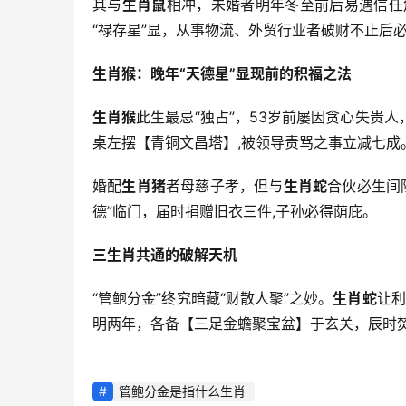
其与
生肖鼠
相冲，未婚者明年冬至前后易遇信任
“禄存星”显，从事物流、外贸行业者破财不止后
生肖猴：晚年“天德星”显现前的积福之法
生肖猴
此生最忌“独占”，53岁前屡因贪心失贵
桌左摆【青铜文昌塔】,被领导责骂之事立减七成
婚配
生肖猪
者母慈子孝，但与
生肖蛇
合伙必生间
德”临门，届时捐赠旧衣三件,子孙必得荫庇。
三生肖共通的破解天机
“管鲍分金”终究暗藏“财散人聚”之妙。
生肖蛇
让利
明两年，各备【三足金蟾聚宝盆】于玄关，辰时焚
管鲍分金是指什么生肖