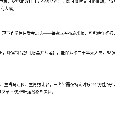
危机，家中北方挂【五帝钱葫芦】，既可聚财又可化情劫，45
必有大成。
人，现下宜学管仲受金之态——每逢立春布施米粮，可积晚年福报
。
隙，卧室窗台放【粉晶并蒂莲】，能保姻缘二十年无大灾，68岁
、
生肖马
让位、
生肖猴
让名，三者皆需在特定时段“舍”方能“得”
艾草三枝,催旺运势格外灵验。