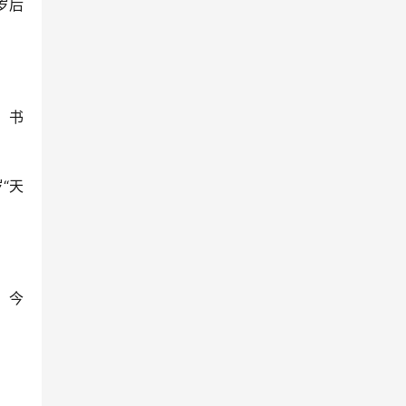
岁后
，书
“天
，今