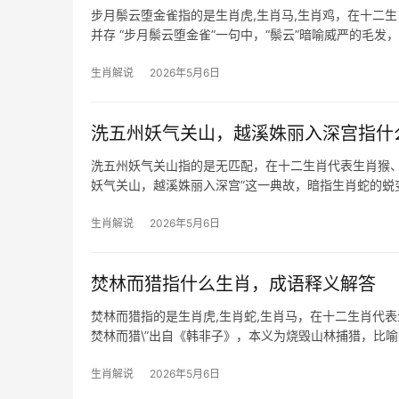
步月鬃云堕金雀指的是生肖虎,生肖马,生肖鸡，在十二
并存 “步月鬃云堕金雀”一句中，“鬃云”暗喻威严的毛
寅虎形成“龙
生肖解说
2026年5月6日
洗五州妖气关山，越溪姝丽入深宫指什
洗五州妖气关山指的是无匹配，在十二生肖代表生肖猴、
妖气关山，越溪姝丽入深宫”这一典故，暗指生肖蛇的蜕
蛇者
生肖解说
2026年5月6日
焚林而猎指什么生肖，成语释义解答
焚林而猎指的是生肖虎,生肖蛇,生肖马，在十二生肖代表
焚林而猎\”出自《韩非子》，本义为烧毁山林捕猎，比
山林霸主，猎食
生肖解说
2026年5月6日