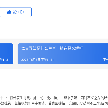
赞
(0)
舞文弄法是什么生肖，精选释义解析
午11:31
2026年5月5日 下午11:31
下
在十二生肖代表生肖鼠、虎、蛇、兔、狗；一起来了解！同时不义之财的暗
多疑挂钩，鼠性聪慧却易走偏锋，若贪图捷径，反易陷入“破财不止”的困