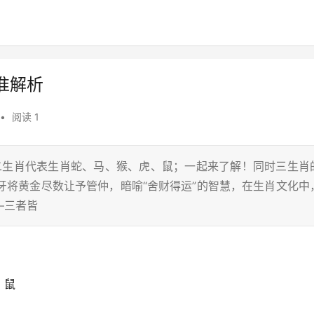
准解析
•
阅读 1
十二生肖代表生肖蛇、马、猴、虎、鼠；一起来了解！同时三生肖
叔牙将黄金尽数让予管仲，暗喻“舍财得运”的智慧，在生肖文化中
—三者皆
、鼠