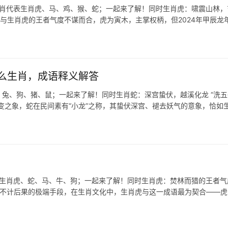
生肖代表生肖虎、马、鸡、猴、蛇；一起来了解！同时生肖虎：啸震山林，
发，与生肖虎的王者气度不谋而合，虎为寅木，主掌权柄，但2024年甲辰龙
么生肖，成语释义解答
兔、狗、猪、鼠；一起来了解！同时生肖蛇：深宫蛰伏，越溪化龙 “洗五
变之象，蛇在民间素有“小龙”之称，其蛰伏深宫、褪去妖气的意象，恰如
生肖虎、蛇、马、牛、狗；一起来了解！同时生肖虎：焚林而猎的王者气度 
喻不计后果的极端手段，在生肖文化中，生肖虎与这一成语最为契合——虎