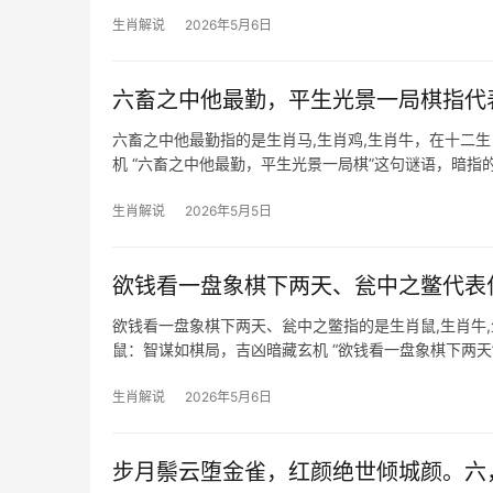
尤其是下半年，水星逆行
生肖解说
2026年5月6日
六畜之中他最勤，平生光景一局棋指代
六畜之中他最勤指的是生肖马,生肖鸡,生肖牛，在十二
机 “六畜之中他最勤，平生光景一局棋”这句谜语，暗
天生自带“犁土开荒
生肖解说
2026年5月5日
欲钱看一盘象棋下两天、瓮中之鳖代表
欲钱看一盘象棋下两天、瓮中之鳖指的是生肖鼠,生肖牛
鼠：智谋如棋局，吉凶暗藏玄机 “欲钱看一盘象棋下两
筹帷幄，尤其在下半年易遇贵人提携，2
生肖解说
2026年5月6日
步月鬃云堕金雀，红颜绝世倾城颜。六