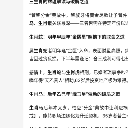
三生肖的命理解读与破解之道
“管鲍分金”典故中，鲍叔牙将黄金尽数让予管仲
马
、
生肖猴
关联最深——三者皆需在特定年份以退
生肖蛇：明年甲辰年“金匮星”照拂下的取舍之道
属
生肖蛇
者明年逢“金匮”入命，表面财星高照，实
皆因过贪反损，下半年需谨记：舍三成利可得七
感情上，
生肖蛇
与
生肖虎
相刑，已婚者琐事争吵
晚年得“天乙贵人”相助,63岁后投资地产极为难得
生肖马：后年乙巳年“驿马星”催动的破局之策
生肖马
后年冲太岁，恰应“分金”典故中让利避
戒】，能转职场边缘化为升迁契机，35岁者若主