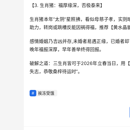
【3. 生肖猪：福厚缘深，否极泰来】
生肖猪本年“太阴”星照拂，看似母慈子孝，实则
助力，转岗或跳槽反能因祸得福，推荐【黄水晶
感情婚姻乃吉凶并存,未婚者易遇正缘，已婚者却
晚年福报深厚，早年善举终得回报。
破解之道：三生肖皆可于2026年立春当日，用
失志，恭敬桑梓待运时”。
挨冻受饿