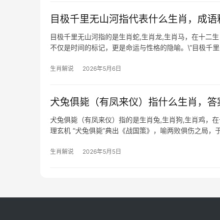
目极千里无山河指代表什么生肖，成语
目极千里无山河指的是生肖蛇,生肖龙,生肖马，在十二
不仅是时间的标记，更是命运与性格的隐喻。\”目极千
境界，暗喻能突破现实
生肖解说
2026年5月6日
犬兔俱毙（有凤来仪）指什么生肖，答
犬兔俱毙（有凤来仪）指的是生肖兔,生肖狗,生肖鸡，
理玄机 “犬兔俱毙”典出《战国策》，喻两败俱伤之局，
肖兔值太岁，若再遇戌
生肖解说
2026年5月5日