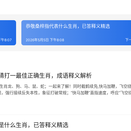
恭敬桑梓指代表什么生肖，已答释义精选
午8:07
2026年5月5日 下午8:08
下
猜打一最佳正确生肖，成语释义解析
表生肖龙、狗、马、鼠、蛇；一起来了解！同时截鹤续凫,快马加鞭，飞空
短，强行接续反失本性，象征打破常规；“快马加鞭”直指速度，呼应“飞空绕
是什么生肖，已答释义精选