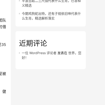
平波忽起二三尺指代表什么生肖，已答释
义精选
今期鸡狗蛇出特，还有子规依旧啼代表什
么生肖，精选解析落实
团队
可借
近期评论
35
一位 WordPress 评论者
发表在
世界，您
好！
至被
，健