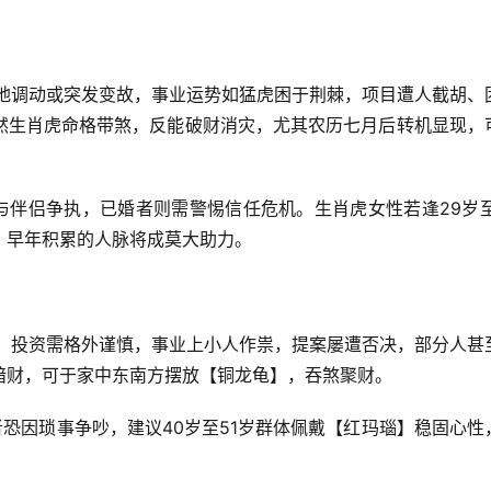
有异地调动或突发变故，事业运势如猛虎困于荆棘，项目遭人截胡、
然生肖虎命格带煞，反能破财消灾，尤其农历七月后转机显现，
与伴侣争执，已婚者则需警惕信任危机。生肖虎女性若逢29岁至
，早年积累的人脉将成莫大助力。
之兆，投资需格外谨慎，事业上小人作祟，提案屡遭否决，部分人甚
暗财，可于家中东南方摆放【铜龙龟】，吞煞聚财。
者恐因琐事争吵，建议40岁至51岁群体佩戴【红玛瑙】稳固心性