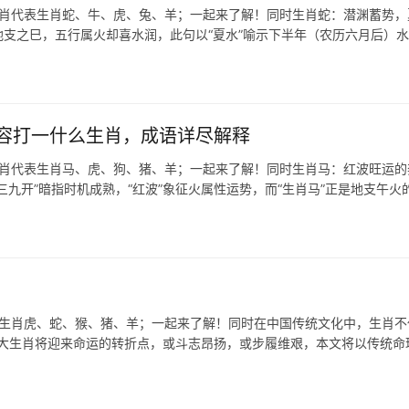
生肖代表生肖蛇、牛、虎、兔、羊；一起来了解！同时生肖蛇：潜渊蓄势，
地支之巳，五行属火却喜水润，此句以“夏水”喻示下半年（农历六月后）
容打一什么生肖，成语详尽解释
生肖代表生肖马、虎、狗、猪、羊；一起来了解！同时生肖马：红波旺运的
三九开”暗指时机成熟，“红波”象征火属性运势，而“生肖马”正是地支午火
表生肖虎、蛇、猴、猪、羊；一起来了解！同时在中国传统文化中，生肖不
三大生肖将迎来命运的转折点，或斗志昂扬，或步履维艰，本文将以传统命