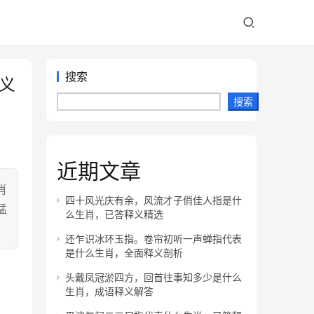
搜索
义
搜索
近期文章
肖
四十风光庆有余，风流才子俏佳人指是什
猛
么生肖，已答释义精选
还乍识冰环玉指。卷帘初听一声蝉指代表
是什么生肖，全面释义剖析
头戴凤冠淤四方，回首往事知多少是什么
生肖，成语释义解答