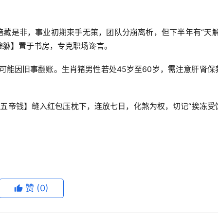
暗藏是非，事业初期束手无策，团队分崩离析，但下半年有“天解
貔貅】置于书房，专克职场谗言。
可能因旧事翻账。生肖猪男性若处45岁至60岁，需注意肝肾保
【五帝钱】缝入红包压枕下，连放七日，化煞为权，切记“挨冻受
赞
(0)