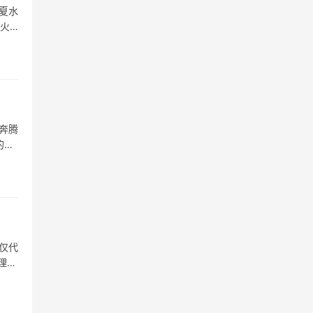
夏水
水火
奔腾
的代
仅代
理视