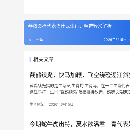
恭敬桑梓代表指什么生肖，精选释义解析
上一篇
2026年5月5日 下
相关文章
截鹤续凫，快马加鞭，飞空绕磴逐江斜
截鹤续凫指的是生肖龙,生肖蛇,生肖马，在十二生肖代
逐江斜打一生肖 “截鹤续凫”暗指拼接改造，鹤腿长凫腿
的腾跃
生肖解说
2026年6月15日
今期蛇牛虎出特，夏水欲满君山青代表