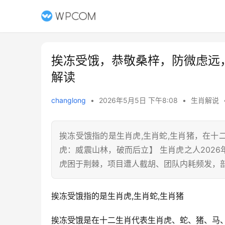
挨冻受饿，恭敬桑梓，防微虑远
解读
changlong
•
2026年5月5日 下午8:08
•
生肖解说
挨冻受饿指的是生肖虎,生肖蛇,生肖猪，在十
虎：威震山林，破而后立】 生肖虎之人202
虎困于荆棘，项目遭人截胡、团队内耗频发，
挨冻受饿指的是生肖虎,生肖蛇,生肖猪
挨冻受饿是在十二生肖代表生肖虎、蛇、猪、马