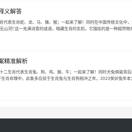
释义解答
生肖代表生肖蛇、龙、马、猪、猴；一起来了解！同时在中国传统文化中，
里无山河\”这一充满诗意的成语，暗藏生肖的玄机，它描绘的是一种超然物
案精准解析
在十二生肖代表生肖兔、狗、鸡、猴、牛；一起来了解！同时犬兔俱毙背后
于生肖命理中，此象多应验于生肖兔与生肖狗相冲之年，2023癸卯兔年本