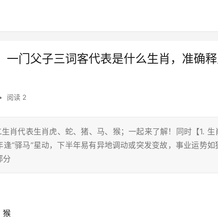
，一门父子三词客代表是什么生肖，准确释
•
阅读 2
二生肖代表生肖虎、蛇、猪、马、猴；一起来了解！同时【1. 生
6年逢“驿马”星动，下半年易有异地调动或突发变故，事业运势如
部分
、猴