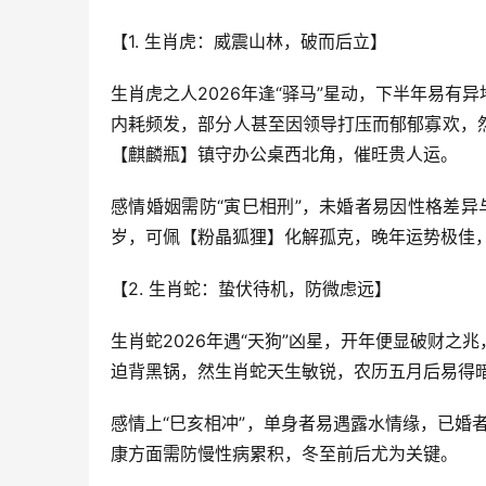
【1. 生肖虎：威震山林，破而后立】
生肖虎之人2026年逢“驿马”星动，下半年易
内耗频发，部分人甚至因领导打压而郁郁寡欢，
【麒麟瓶】镇守办公桌西北角，催旺贵人运。
感情婚姻需防“寅巳相刑”，未婚者易因性格差异
岁，可佩【粉晶狐狸】化解孤克，晚年运势极佳
【2. 生肖蛇：蛰伏待机，防微虑远】
生肖蛇2026年遇“天狗”凶星，开年便显破财
迫背黑锅，然生肖蛇天生敏锐，农历五月后易得
感情上“巳亥相冲”，单身者易遇露水情缘，已婚
康方面需防慢性病累积，冬至前后尤为关键。