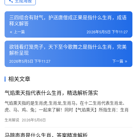
生成海报
三四组合有财气，护送唐僧成正果是指什么生肖，成语
释义解答
上一篇
2026年5月5日 下午11:27
欲钱看灯笼壳子，天下至今歌舞之是指什么生肖，完美
解析呈现
2026年5月5日 下午11:27
下一篇
相关文章
气焰熏天指代表什么生肖，精选解析落实
气焰熏天指的是生肖虎,生肖龙,生肖马，在十二生肖代表生肖龙、
虎、马、鸡、兔；一起来了解！同时【气焰熏天】所指生肖：生肖
龙 “气焰熏天”常用来形容声势嚣张、不可一世的气概，而在十二生
生肖解说
2026年5月6日
肖中，生肖龙最契合这一特质，龙自古为帝王象征，腾云驾雾、呼
风唤雨，其威势
马蹄声声是什么生肖，答案精准解析