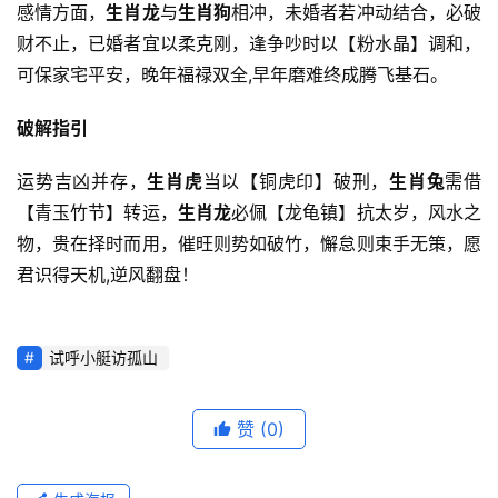
感情方面，
生肖龙
与
生肖狗
相冲，未婚者若冲动结合，必破
财不止，已婚者宜以柔克刚，逢争吵时以【粉水晶】调和，
可保家宅平安，晚年福禄双全,早年磨难终成腾飞基石。
破解指引
运势吉凶并存，
生肖虎
当以【铜虎印】破刑，
生肖兔
需借
【青玉竹节】转运，
生肖龙
必佩【龙龟镇】抗太岁，风水之
物，贵在择时而用，催旺则势如破竹，懈怠则束手无策，愿
君识得天机,逆风翻盘！
试呼小艇访孤山
赞
(0)