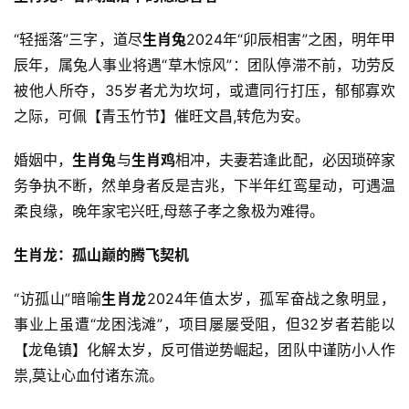
“轻摇落”三字，道尽
生肖兔
2024年“卯辰相害”之困，明年甲
辰年，属兔人事业将遇“草木惊风”：团队停滞不前，功劳反
被他人所夺，35岁者尤为坎坷，或遭同行打压，郁郁寡欢
之际，可佩【青玉竹节】催旺文昌,转危为安。
婚姻中，
生肖兔
与
生肖鸡
相冲，夫妻若逢此配，必因琐碎家
务争执不断，然单身者反是吉兆，下半年红鸾星动，可遇温
柔良缘，晚年家宅兴旺,母慈子孝之象极为难得。
生肖龙：孤山巅的腾飞契机
“访孤山”暗喻
生肖龙
2024年值太岁，孤军奋战之象明显，
事业上虽遭“龙困浅滩”，项目屡屡受阻，但32岁者若能以
【龙龟镇】化解太岁，反可借逆势崛起，团队中谨防小人作
祟,莫让心血付诸东流。