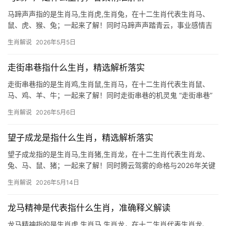
马蹄声声指的是生肖马,生肖虎,生肖兔，在十二生肖代表生肖马、
鼠、虎、猴、兔；一起来了解！同时马蹄声声踏青云，事业感情吉
凶参半 “马蹄声声”在生肖文化中，自然指向生肖马，古人以马喻奔
生肖解说
2026年5月5日
腾不息，生肖马之人天生带风，行事如烈马驰骋，极为难得，然而
2024甲辰年
走街串巷指什么生肖，精选解析落实
走街串巷指的是生肖鸡,生肖鼠,生肖马，在十二生肖代表生肖鼠、
马、鸡、羊、牛；一起来了解！同时走街串巷的机灵鬼 “走街串巷”
常被用来形容生肖鼠的灵动特性，鼠年出生的人天生敏锐，善于在
生肖解说
2026年5月6日
复杂环境中穿梭，如同夜行的老鼠，总能找到最佳路径，2024年甲
辰龙年，生
望子成龙是指什么生肖，精选解析落实
望子成龙指的是生肖马,生肖猪,生肖龙，在十二生肖代表生肖龙、
兔、马、鼠、猪；一起来了解！同时腾云驾雾的命格与2026年关键
转折 “望子成龙”这一成语，直指生肖龙的祥瑞寓意，龙为十二生肖
生肖解说
2026年5月14日
中唯一虚构的神兽，象征权势与机遇，但吉凶并存，2026年对属龙
者而言
龙马精神是代表指什么生肖，准确释义解读
龙马精神指的是生肖虎,生肖马,生肖龙，在十二生肖代表生肖龙、