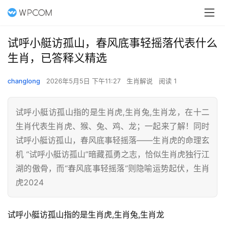
试呼小艇访孤山，春风底事轻摇落代表什么
生肖，已答释义精选
changlong
2026年5月5日 下午11:27
生肖解说
阅读 1
试呼小艇访孤山指的是生肖虎,生肖兔,生肖龙，在十二
生肖代表生肖虎、猴、兔、鸡、龙；一起来了解！同时
试呼小艇访孤山，春风底事轻摇落——生肖虎的命理玄
机 “试呼小艇访孤山”暗藏孤勇之志，恰似生肖虎独行江
湖的傲骨，而“春风底事轻摇落”则隐喻运势起伏，生肖
虎2024
试呼小艇访孤山指的是生肖虎,生肖兔,生肖龙