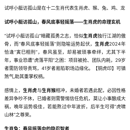
试呼小艇访孤山是在十二生肖代表生肖虎、猴、兔、鸡、龙
试呼小艇访孤山，春风底事轻摇落——生肖虎的命理玄机
“试呼小艇访孤山”暗藏孤勇之志，恰似
生肖虎
独行江湖的傲
骨，而“春风底事轻摇落”则隐喻运势起伏，
生肖虎
2024年
恰逢“寅巳相刑”，春风虽至，却易被琐事牵绊，尤其下半
年，事业恐遭“虎落平阳”之困：项目被抢、团队内耗，29岁
者需防领导责骂，41岁者易陷职场边缘化。【铜虎印】可镇
煞气,助其重掌权柄。
感情上，
生肖虎
与
生肖猴
相冲，未婚者若遇此配，必因性格
差异争吵不休，已婚者则需警惕信任危机，莫让小事酿成大
祸，晚年运势极佳，若能熬过中年波折，后半生可得“虎啸
山林”之尊荣。
生肖兔：春风摇落中的隐忍智者