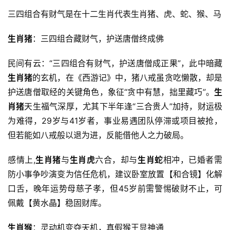
三四组合有财气是在十二生肖代表生肖猪、虎、蛇、猴、马
生肖猪
：三四组合藏财气，护送唐僧终成佛
民间有云：“三四组合有财气，护送唐僧成正果”，此中暗藏
生肖猪
的玄机，在《西游记》中，猪八戒虽贪吃懒散，却是
护送唐僧取经的关键角色，象征“贪中有慧，拙里藏巧”。
生
肖猪
天生福气深厚，尤其下半年逢“三合贵人”加持，财运极
为难得，29岁与41岁者，事业易遇团队停滞或项目被抢，
但若能如八戒般以退为进，反能借他人之力破局。
感情上,
生肖猪
与
生肖虎
六合，却与
生肖蛇
相冲，已婚者需
防小事争吵演变为信任危机，建议卧室放置【和合镜】化解
口舌，晚年运势母慈子孝，但45岁前需警惕破财不止，可
佩戴【黄水晶】稳固财库。
生肖猴
：灵动机变夺天机，真假猴王显神通