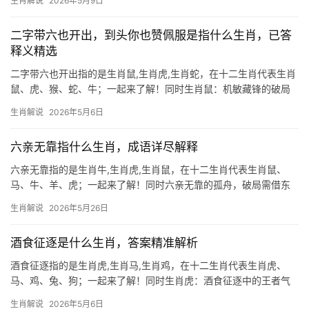
生肖解说
2026年5月9日
二生肖中极为难得，2026年对属鼠者而言吉凶并存，下半年“天解”
星入命，职场遭打压者可借【
二字带六也开出，到头你也赞佩服是指什么生肖，已答
释义精选
二字带六也开出指的是生肖鼠,生肖虎,生肖蛇，在十二生肖代表生肖
鼠、虎、猴、蛇、牛；一起来了解！同时生肖鼠：机敏藏锋的破局
者 二字带六也开出，暗藏「鼠」字玄机（鼠字上部为「臼」含六
生肖解说
2026年5月6日
笔）。生肖鼠2026年逢「子午冲」，事业易遭打压，项目被抢时需
以退为进，29岁至
六亲无靠指什么生肖，成语详尽解释
六亲无靠指的是生肖牛,生肖虎,生肖鼠，在十二生肖代表生肖鼠、
马、牛、羊、虎；一起来了解！同时六亲无靠的孤舟，破局需借东
风 “六亲无靠”在命理中多指生肖鼠，因其天生警觉多疑，早年易与
生肖解说
2026年5月26日
亲属缘薄，2026年对属鼠者尤为关键，下半年恐逢“驿马星”动荡，
事业上项
酒食征逐是什么生肖，答案精准解析
酒食征逐指的是生肖虎,生肖马,生肖鸡，在十二生肖代表生肖虎、
马、鸡、兔、狗；一起来了解！同时生肖虎：酒食征逐中的王者气
度 “酒食征逐”一词常用来形容社交应酬中的豪放场景，而生肖虎正
生肖解说
2026年5月6日