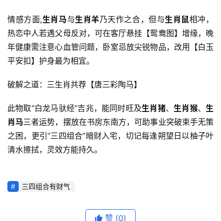
情感方面,
生肖马
与
生肖羊
乃天作之合，但与
生肖鼠
相冲，
热恋中人若遇父母反对，可在客厅悬挂【鸳鸯图】增缘，晚
年健康需注意心血管问题，卧室忌放尖锐物品，改用【白玉
平安扣】护身最为相宜。
破解之道：三生肖共荐【唐三彩陶马】
此物取“白龙马驮经”吉兆，能同时旺及
生肖猪
、
生肖猴
、
生
肖马
三者运势，摆放在书房东南方，可助事业突破束手无策
之困，更引“三四组合”暗财入宅，切记每逢朔望日以柚子叶
清水擦拭，灵效方能持久。
三四组合有财气
赞
(0)