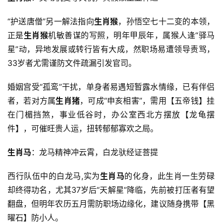
“护送唐僧”另一解法指向
生肖猴
，孙悟空七十二变的本领，
正是
生肖猴
机敏善谋的写照，明年甲辰年，属猴人逢“驿马
星”动，异地发展或转行皆有大成，然职场易遭领导责骂，
33岁者尤需谨防文件疏漏引发官司。
婚姻宫受“孤鸾”干扰，单身者易遇短暂露水情缘，已有伴侣
者，若对方属
生肖猪
，可成“申亥相害”，需用【五帝钱】挂
在门楣挡煞，事业低谷时，办公室西北方摆放【龙龟摆
件】，可催旺贵人运，扭转郁郁寡欢之局。
生肖马
：龙马精神冲云霄，白龙驮经证菩提
西行队伍中的白龙马,实为
生肖马
的化身，此生肖一生劳碌
却终得功名，尤其37岁后“天解星”降临，先前被打压者有望
翻盘，但明年农历五月需防职场边缘化，建议随身携带【黑
曜石】防小人。