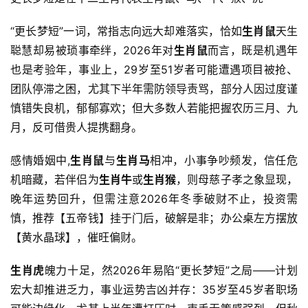
“更长梦短”一词，常指志向远大却难落实，恰如
生肖鼠
天生
聪慧却易被琐事牵绊，2026年对
生肖鼠
而言，既是机遇年
也是考验年，事业上，29岁至51岁者可能遭遇项目被抢、
团队停滞之困，尤其下半年需防领导责骂，部分人因过度谨
慎错失良机，郁郁寡欢；但大多数人若能把握农历三月、九
月，反可借贵人提携翻身。
感情婚姻中,
生肖鼠
与
生肖马
相冲，小事争吵频发，信任危
机暗藏，若伴侣为
生肖牛
或
生肖猴
，则母慈子孝之象显现，
晚年运势回升，但需注意2026年冬季破财不止，投资需
慎，推荐【五帝钱】挂于门后，破解是非；办公桌左方摆放
【黄水晶球】，催旺偏财。
生肖虎
魄力十足，然2026年易陷“更长梦短”之局——计划
宏大却推进乏力，事业运势吉凶并存：35岁至45岁者职场