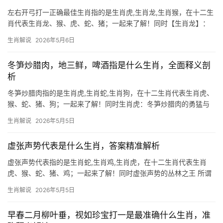
左右开弓打一正确最佳生肖指的是生肖虎,生肖龙,生肖猴，在十二生
肖代表生肖龙、猴、虎、蛇、猪；一起来了解！同时【生肖龙】：
腾云驾雾的霸主，吉凶并存需谨慎 “左右开弓”这一动作，暗合生肖
生肖解说
2026年5月6日
龙的双重特性——既能左手揽财，右手握权，却也易因锋芒过露而
招致是非，龙年出生者（尤其是
冬笋炒腊肉，地三鲜，啤酒指是什么生肖，全面释义剖
析
冬笋炒腊肉指的是生肖虎,生肖蛇,生肖狗，在十二生肖代表生肖虎、
猴、蛇、猪、狗；一起来了解！同时生肖虎：冬笋炒腊肉的勇猛与
智慧 冬笋炒腊肉,一道充满山野气息的菜肴，恰如生肖虎的性格——
生肖解说
2026年5月5日
刚烈中藏着细腻，虎年出生的人，天生带着王者之风，做事雷厉风
行，但下半年易
虚张声势代表是什么生肖，答案精准解析
虚张声势代表指的是生肖蛇,生肖鸡,生肖虎，在十二生肖代表生肖
虎、猴、蛇、猪、鸡；一起来了解！同时虚张声势的丛林之王 所谓
虚张声势,莫过于生肖虎，虎乃百兽之尊，天生威仪，但若运势低
生肖解说
2026年5月5日
迷，便易陷入“纸老虎”之困，2026年对属虎者而言，吉凶参半，上
半年事业易遭打
早春二月柳叶垂，视如珍宝打一是最准确什么生肖，准