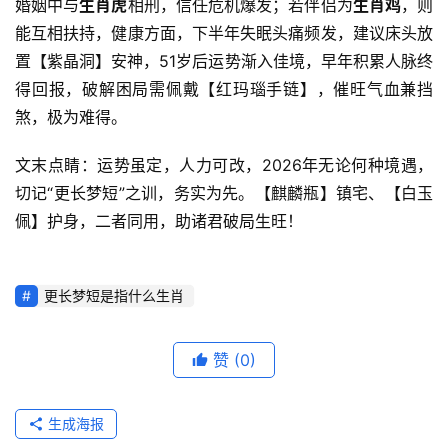
婚姻中与
生肖虎
相刑，信任危机爆发；若伴侣为
生肖鸡
，则
能互相扶持，健康方面，下半年失眠头痛频发，建议床头放
置【紫晶洞】安神，51岁后运势渐入佳境，早年积累人脉终
得回报，破解困局需佩戴【红玛瑙手链】，催旺气血兼挡
煞，极为难得。
文末点睛：运势虽定，人力可改，2026年无论何种境遇，
切记“更长梦短”之训，务实为先。【麒麟瓶】镇宅、【白玉
佩】护身，二者同用，助诸君破局生旺！
更长梦短是指什么生肖
赞
(0)
生成海报