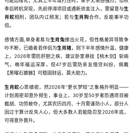
可能边缘化，尤其上半年遭打压时，束手无策感强烈，但秋
季后转机突现，先前停滞项目或遇新资金注入，需留意与
生
肖蛇
相刑，团队内讧频发；若与
生肖狗
合作，反能事半功
倍。
感情方面,单身者易与
生肖兔
擦出火花，但性格差异导致争
吵不断，已婚者若伴侣为
生肖猪
，则下半年感情升温，健康
上，2026年需防肝胆之疾，建议卧室悬挂【桃木剑】斩病
气，晚年福运深厚，但47岁后需防亲友借贷纠纷，佩戴
【黑曜石貔貅】可稳固财运，莫大助力。
生肖蛇
心思缜密，然2026年“更长梦短”之象格外明显——
计划周密却意外频生，事业上，30岁至50岁者恐遇项目被
截胡、功劳被夺，尤其农历四月、十月需谨防小人，部分人
因过于算计反失人心，但大多数人若能隐忍至2026年底，
可得意外晋升。