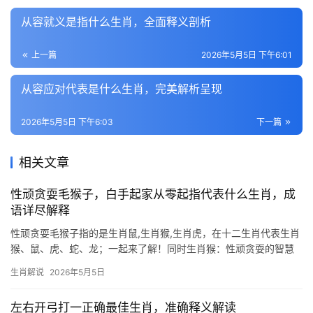
从容就义是指什么生肖，全面释义剖析
上一篇
2026年5月5日 下午6:01
从容应对代表是什么生肖，完美解析呈现
2026年5月5日 下午6:03
下一篇
相关文章
性顽贪耍毛猴子，白手起家从零起指代表什么生肖，成
语详尽解释
性顽贪耍毛猴子指的是生肖鼠,生肖猴,生肖虎，在十二生肖代表生肖
猴、鼠、虎、蛇、龙；一起来了解！同时生肖猴：性顽贪耍的智慧
化身 “性顽贪耍毛猴子，白手起家从零起”这句俗语生动勾勒出生肖
生肖解说
2026年5月5日
猴的特质，猴年出生之人，天生机敏狡黠，看似顽劣贪玩，实则深
藏大智慧，他们如山
左右开弓打一正确最佳生肖，准确释义解读