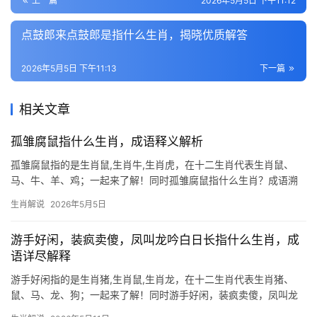
上一篇
2026年5月5日 下午11:12
点鼓郎来点鼓郎是指什么生肖，揭晓优质解答
2026年5月5日 下午11:13
下一篇
相关文章
孤雏腐鼠指什么生肖，成语释义解析
孤雏腐鼠指的是生肖鼠,生肖牛,生肖虎，在十二生肖代表生肖鼠、
马、牛、羊、鸡；一起来了解！同时孤雏腐鼠指什么生肖？成语溯
源与象征意义 “孤雏腐鼠”典出《庄子·秋水》，喻指微不足道、遭人
生肖解说
2026年5月5日
厌弃之物，若对应生肖，生肖鼠首当其冲——鼠性本弱，独居腐
食，恰合“孤雏
游手好闲，装疯卖傻，凤叫龙吟白日长指什么生肖，成
语详尽解释
游手好闲指的是生肖猪,生肖鼠,生肖龙，在十二生肖代表生肖猪、
鼠、马、龙、狗；一起来了解！同时游手好闲，装疯卖傻，凤叫龙
吟白日长指什么生肖？ “游手好闲，装疯卖傻”常被用来形容那些看