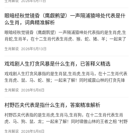
生肖解说
2026年5月11日
似懒散、实则大智若愚之人，而“凤叫龙吟白日长”则暗藏尊贵与机
遇，这两句合
眼暗经秋觉镜昏（鹰觑鹘望）一声隔浦猿啼处代表是什
么生肖，词典精准解析
眼暗经秋觉镜昏（鹰觑鹘望）一声隔浦猿啼处代表指的是生肖虎,生
肖蛇,生肖羊，在十二生肖代表生肖虎、猴、蛇、猪、羊；一起来了
解！同时【1. 生肖虎：猛虎出山,运势跌宕】 2026年下半年，生肖
生肖解说
2026年5月13日
虎命宫逢“驿马”与“白虎”双星交汇，事业运势如猛虎下山却踩入荆
棘，职场中易遭小人暗算，项目被抢、团队
戏戏剧人生打贪风暴是什么生肖，已答释义精选
戏戏剧人生打贪风暴指的是生肖鼠,生肖虎,生肖马，在十二生肖代表
生肖虎、鼠、马、蛇、猴；一起来了解！同时威震山林的打贪先锋
生肖虎在十二生肖中象征权威与魄力，恰如反腐风暴中雷厉风行的
生肖解说
2026年5月6日
执法者，民间素有“虎啸风生”之说，暗喻正义之声震慑宵小，2024
甲辰龙年，生肖虎与
村野匹夫代表是指什么生肖，答案精准解析
村野匹夫代表指的是生肖虎,生肖马,生肖狗，在十二生肖代表生肖
虎、马、狗、鼠、龙；一起来了解！同时啸傲山林的王者之相 “村野
匹夫”在生肖文化中常暗指生肖虎，古人云“虎落平阳被犬欺”，生肖
生肖解说
2026年5月6日