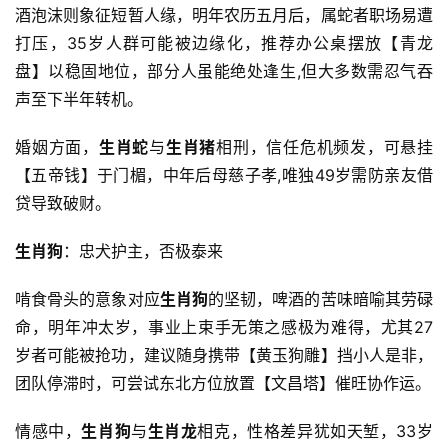
酒泡沫则象征短暂人缘，明年农历五月后，属蛇者职场易遭
打压，35岁人群可能被边缘化，推荐办公桌摆放【青龙
盘】以稳固地位，部分人虽能绝处逢生,但大多数需忍气吞
声至下半年转机。
婚姻方面，
生肖蛇
与
生肖猪
相刑，信任危机频发，可悬挂
【五帝钱】于门楣，中年后母慈子孝,唯独49岁需防亲友借
贷导致破财。
生肖狗
：忠犬护主，否极泰来
啃食骨头的意象对应
生肖狗
的坚韧，啤酒的苦味暗喻其劳碌
命，明年冲太岁，事业上束手无策之感极为难得，尤其27
岁者可能被抢功，建议随身携带【黄玉狗雕】挡小人是非，
团队停滞时，可尝试东北方位放置【文昌塔】催旺协作运。
情感中，
生肖狗
与
生肖龙
相克，性格差异犹如天堑，33岁