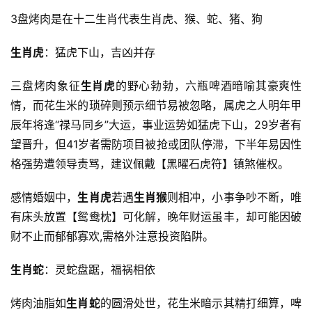
3盘烤肉是在十二生肖代表生肖虎、猴、蛇、猪、狗
生肖虎
：猛虎下山，吉凶并存
三盘烤肉象征
生肖虎
的野心勃勃，六瓶啤酒暗喻其豪爽性
情，而花生米的琐碎则预示细节易被忽略，属虎之人明年甲
辰年将逢“禄马同乡”大运，事业运势如猛虎下山，29岁者有
望晋升，但41岁者需防项目被抢或团队停滞，下半年易因性
格强势遭领导责骂，建议佩戴【黑曜石虎符】镇煞催权。
感情婚姻中，
生肖虎
若遇
生肖猴
则相冲，小事争吵不断，唯
有床头放置【鸳鸯枕】可化解，晚年财运虽丰，却可能因破
财不止而郁郁寡欢,需格外注意投资陷阱。
生肖蛇
：灵蛇盘踞，福祸相依
烤肉油脂如
生肖蛇
的圆滑处世，花生米暗示其精打细算，啤