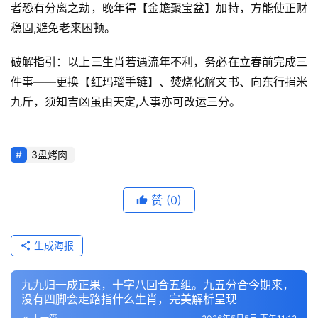
者恐有分离之劫，晚年得【金蟾聚宝盆】加持，方能使正财
稳固,避免老来困顿。
破解指引：以上三生肖若遇流年不利，务必在立春前完成三
件事——更换【红玛瑙手链】、焚烧化解文书、向东行捐米
九斤，须知吉凶虽由天定,人事亦可改运三分。
3盘烤肉
赞
(0)
生成海报
九九归一成正果，十字八回合五组。九五分合今期来，
没有四脚会走路指什么生肖，完美解析呈现