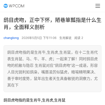
鸱目虎吻，正中下怀，陋巷箪瓢指是什么生
肖，全面释义剖析
changlong
2026年5月5日 下午11:06
生肖解说
阅读 2
鸱目虎吻指的是生肖牛,生肖虎,生肖鼠，在十二生肖代
表生肖鼠、马、牛、羊、虎；一起来了解！同时鸱目虎
吻的机敏与隐忍 生肖鼠对应“鸱目虎吻”这一成语，形容
人目光锐利如鸱枭，嘴唇凌厉似猛虎，暗喻精明果决、
善于审时度势，鼠年出生者天生具备敏锐的洞察力，尤
其在下
鸱目虎吻指的是生肖牛,生肖虎,生肖鼠