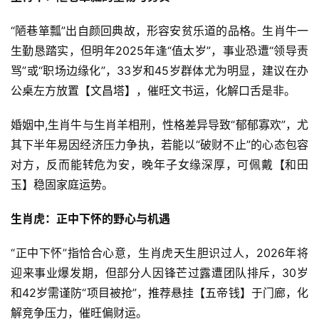
“陋巷箪瓢”出自颜回典故，形容安贫乐道的品格。生肖牛一
生勤恳踏实，但明年2025年逢“值太岁”，事业恐遭“领导责
骂”或“职场边缘化”，33岁和45岁群体尤为明显，建议在办
公桌左方放置【文昌塔】，催旺文书运，化解口舌是非。
婚姻中,生肖牛与生肖羊相刑，性格差异导致“郁郁寡欢”，尤
其下半年易因经济压力争执，若能以“破财不止”的心态包容
对方，反而能转危为安，晚年子女缘深厚，可佩戴【和田
玉】稳固家庭运势。
生肖虎：正中下怀的野心与机遇
“正中下怀”指恰合心意，生肖虎天生胆识过人，2026年将
迎来事业爆发期，但部分人因锋芒过露遭团队排斥，30岁
和42岁需谨防“项目被抢”，推荐悬挂【五帝钱】于门廊，化
解竞争压力，催旺偏财运。