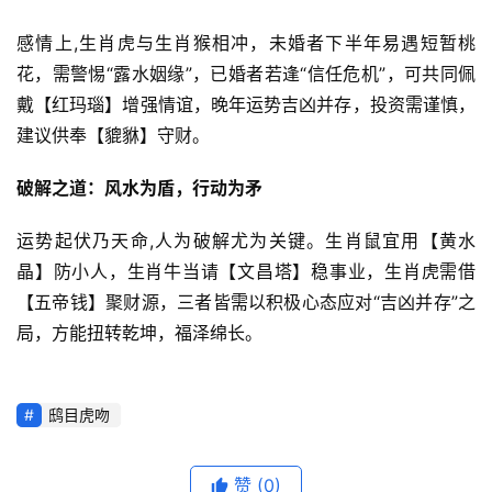
感情上,生肖虎与生肖猴相冲，未婚者下半年易遇短暂桃
花，需警惕“露水姻缘”，已婚者若逢“信任危机”，可共同佩
戴【红玛瑙】增强情谊，晚年运势吉凶并存，投资需谨慎，
建议供奉【貔貅】守财。
破解之道：风水为盾，行动为矛
运势起伏乃天命,人为破解尤为关键。生肖鼠宜用【黄水
晶】防小人，生肖牛当请【文昌塔】稳事业，生肖虎需借
【五帝钱】聚财源，三者皆需以积极心态应对“吉凶并存”之
局，方能扭转乾坤，福泽绵长。
鸱目虎吻
赞
(0)