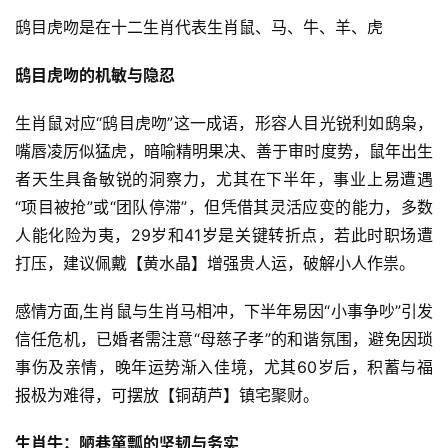
鸱目虎吻是在十二生肖代表生肖鼠、马、牛、羊、虎
鸱目虎吻的机敏与隐忍
生肖鼠对应“鸱目虎吻”这一成语，形容人目光锐利如鸱枭，
嘴唇凌厉似猛虎，暗喻精明果决、善于审时度势，鼠年出生
者天生具备敏锐的洞察力，尤其在下半年，事业上易遭遇
“项目被抢”或“团队停滞”，但凭借其灵活应变的能力，多数
人能化险为夷，29岁和41岁是关键转折点，若此时职场遭
打压，建议佩戴【黄水晶】增强贵人运，破解小人作祟。
感情方面,生肖鼠与生肖马相冲，下半年易因“小事争吵”引发
信任危机，已婚者需注意“母慈子孝”的和谐氛围，避免因琐
事伤及亲情，晚年运势渐入佳境，尤其60岁后，积蓄与福
报极为难得，可摆放【铜葫芦】镇宅聚财。
生肖牛：陋巷箪瓢的坚韧与务实