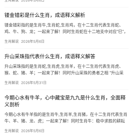
生肖解说
2026年5月6日
敏，鼠为十二地支之首，象征智慧与应变，古籍中“鼠衔丹书”典故，
恰与此句意境呼
镂金错彩是什么生肖，成语释义解析
镂金错彩指的是生肖牛,生肖蛇,生肖鸡，在十二生肖代表生肖蛇、
鸡、牛、狗、龙；一起来了解！同时生肖蛇在十二地支中对应“巳”，
五行属火，象征智慧与隐秘，古籍称其为“小龙”，既有化险为夷的灵
生肖解说
2026年5月6日
性，亦有“反噬”之险，2024甲辰年，蛇与太岁无冲无合，运势中
平，但
升山采珠指代表什么生肖，成语释义解答
升山采珠指的是生肖蛇,生肖虎,生肖羊，在十二生肖代表生肖虎、
猴、蛇、猪、羊；一起来了解！同时升山采珠的勇者之相 “升山采
珠”在生肖文化中，暗喻不畏艰险、敢于挑战的品格，与生肖虎的气
生肖解说
2026年5月31日
质极为契合，虎为百兽之王，天生具备冒险精神，2026年对属虎人
而言，既是
今期心水有牛羊，心中藏宝是九九是什么生肖，全面释
义剖析
今期心水有牛羊指的是生肖牛,生肖羊,生肖猪，在十二生肖代表生肖
牛、羊、猪、龙、虎；一起来了解！同时生肖牛：稳中求胜的耕耘
者 “今期心水有牛羊，心中藏宝是九九”中的生肖牛，象征踏实与财
生肖解说
2026年5月6日