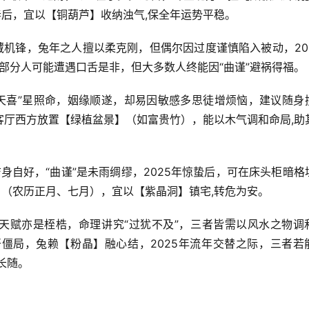
春后，宜以【铜葫芦】收纳浊气,保全年运势平稳。
藏机锋，兔年之人擅以柔克刚，但偶尔因过度谨慎陷入被动，202
：部分人可能遭遇口舌是非，但大多数人终能因“曲谨”避祸得福。
“天喜”星照命，姻缘顺遂，却易因敏感多思徒增烦恼，建议随身
客厅西方放置【绿植盆景】（如富贵竹），能以木气调和命局,助
洁身自好，“曲谨”是未雨绸缪，2025年惊蛰后，可在床头柜暗格
月（农历正月、七月），宜以【紫晶洞】镇宅,转危为安。
是天赋亦是桎梏，命理讲究“过犹不及”，三者皆需以风水之物调
僵局，兔赖【粉晶】融心结，2025年流年交替之际，三者若
长随。