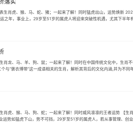
析落实
表生肖虎、猴、马、蛇、猪；一起来了解！同时猛虎出山，运势焕新 202
旺运之年，事业上，29岁至51岁的属虎人将迎来突破性机遇，尤其下半年
析
表生肖龙、马、羊、狗、鼠；一起来了解！同时在中国传统文化中，生肖不
个与“褒衣博带”这一成语相关的生肖，解析其背后的文化内涵,并为不同
表生肖虎、猴、马、狗、蛇；一起来了解！同时威风凛凛的王者运势 【生
业运势如猛虎下山，势不可挡，29岁至51岁的属虎人，若从事管理、创