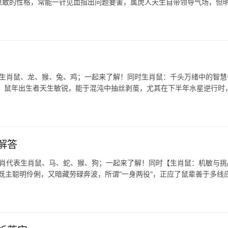
猛果敢的性格，常能一针见血指出问题要害，属虎人天生自带领导气场，但
表生肖鼠、龙、猴、兔、鸡；一起来了解！同时生肖鼠：千头万绪中的智慧
，鼠年出生者天生敏锐，能于混沌中抽丝剥茧，尤其在下半年水星逆行时
解答
生肖代表生肖鼠、马、蛇、猴、狗；一起来了解！同时【生肖鼠：机敏与挑
局，既主聪明伶俐，又暗藏劳碌奔波，所谓“一身两役”，正应了鼠辈善于多线