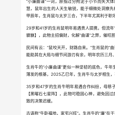
“小廉曲谨”一词，原指过分拘泥于小节而失大
慧，鼠年出生的人天生敏锐，能于细微处洞察先
甲辰年，生肖鼠与太岁三合，下半年尤其利于职场
29岁和41岁的生肖鼠明年易遇贵人提携，但流
貔貅】，此物主招偏财，化解“曲谨”之弊，催旺
民间有云：“鼠咬天开，财路自来。”生肖鼠的“
能助其在大局与细节间游刃有余，明年农历三月、
生肖牛的“小廉曲谨”更似一种坚韧的底色，牛年
薄发的根基，2025乙巳年，生肖牛与太岁相生，
35岁和47岁的生肖牛明年易遇合作纠纷，母慈
【黑曜石七星阵】，此物可稳固心神，避免因过
致的决策迟缓。
古语称“牛卧福地，家宅兴旺”。生肖牛的“廉”在