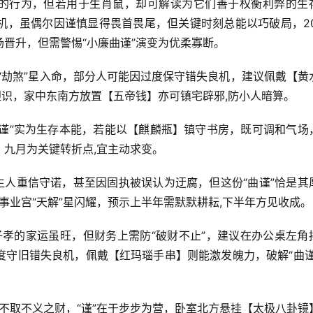
体的行为，但若用于生肖鼠，却可解读为它们善于权衡利弊的生
机，虽偶尔因谨慎显得畏首畏尾，但关键时刻总能以巧破局，20
晋升，但需警惕“小廉曲谨”演变为优柔寡断。
年“劫煞”星入命，部分人可能因过度保守错失良机，建议佩戴【黄
胆识，家中东南方放置【五帝钱】亦可镇宅辟邪,防小人暗算。
曲谨”实为生存本能，若能以【麒麟瓶】镇守书房，既可调和气场
九月为关键转折点,宜主动求变。
生人重信守诺，甚至因固执被误认为迂腐，但这份“曲谨”恰是其
事业宫“天解”星闪耀，预示上半年需默默耕耘,下半年方见收成。
子孝的家运虽旺，但财务上需防“破财不止”，建议在办公桌左角
度守旧错失良机，佩戴【红玛瑙手串】则能激发魄力，破解“曲谨
于不取不义之财，“谨”在于步步为营，卧室北方悬挂【太极八卦镜