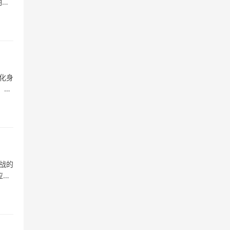
明年
化身
，其
战的
应对