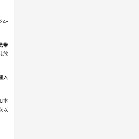
4-
携带
其放
埋入
和本
能以