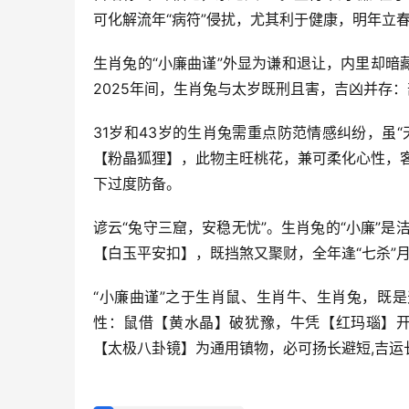
可化解流年“病符”侵扰，尤其利于健康，明年立
生肖兔的“小廉曲谨”外显为谦和退让，内里却暗
2025年间，生肖兔与太岁既刑且害，吉凶并存
31岁和43岁的生肖兔需重点防范情感纠纷，虽
【粉晶狐狸】，此物主旺桃花，兼可柔化心性，
下过度防备。
谚云“兔守三窟，安稳无忧”。生肖兔的“小廉”是
【白玉平安扣】，既挡煞又聚财，全年逢“七杀”
“小廉曲谨”之于生肖鼠、生肖牛、生肖兔，既
性：鼠借【黄水晶】破犹豫，牛凭【红玛瑙】开
【太极八卦镜】为通用镇物，必可扬长避短,吉运