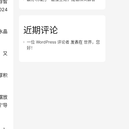
存智
24
近期评论
水晶
一位 WordPress 评论者
发表在
世界，您
好！
，又
厚积
摆放
”导
】，