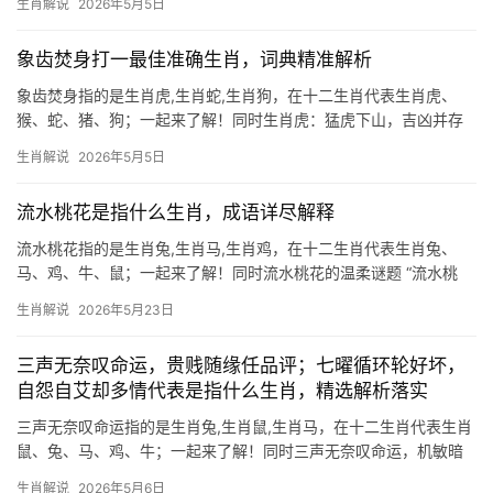
生肖解说
2026年5月5日
济的智慧、半空里火把的指引、龙钟归海的隐喻，无不与十二生肖
紧密相连，我们将深
象齿焚身打一最佳准确生肖，词典精准解析
象齿焚身指的是生肖虎,生肖蛇,生肖狗，在十二生肖代表生肖虎、
猴、蛇、猪、狗；一起来了解！同时生肖虎：猛虎下山，吉凶并存
2026年对于生肖虎而言，可谓“象齿焚身”——锋芒过露易招是非，
生肖解说
2026年5月5日
上半年事业运势极为难得，尤其29岁至51岁者，易遇贵人提携，项
目推进
流水桃花是指什么生肖，成语详尽解释
流水桃花指的是生肖兔,生肖马,生肖鸡，在十二生肖代表生肖兔、
马、鸡、牛、鼠；一起来了解！同时流水桃花的温柔谜题 “流水桃
花”常被用来形容转瞬即逝的美好，而在生肖文化中，它与生肖兔的
生肖解说
2026年5月23日
联系极为紧密，兔属卯木，性柔似水，桃花星动时，生肖兔的姻缘
运势格外旺盛，
三声无奈叹命运，贵贱随缘任品评；七曜循环轮好坏，
自怨自艾却多情代表是指什么生肖，精选解析落实
三声无奈叹命运指的是生肖兔,生肖鼠,生肖马，在十二生肖代表生肖
鼠、兔、马、鸡、牛；一起来了解！同时三声无奈叹命运，机敏暗
藏多情心 “贵贱随缘任品评”正是生肖鼠的写照，鼠年生人天生敏
生肖解说
2026年5月6日