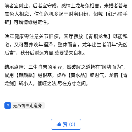
前者宜创业，后者宜守成，感情上龙与兔相害，未婚者若与
属兔人相恋，信任危机多起于财务纠纷，佩戴【红玛瑙手
链】可增情缘稳定性。
晚年健康需注意关节旧疾，客厅摆放【青铜龙龟】既能镇
宅，又可蓄养晚年福泽，整体而言，龙年出生者明年“先凶
后吉”，秋分后财运方显,莫要错失良机。
结尾点睛：三生肖吉凶虽异，然破解之道皆在“顺势而为”，
鼠用【麒麟瓶】稳根基，虎靠【黄水晶】聚财气，龙借【青
龙剑】斩小人，催旺之法,尽在方寸之间。
无乃饥啼走道旁
赞
(0)