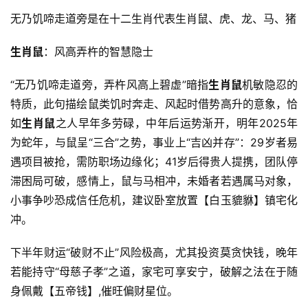
无乃饥啼走道旁是在十二生肖代表生肖鼠、虎、龙、马、猪
生肖鼠
：风高弄杵的智慧隐士
“无乃饥啼走道旁，弄杵风高上碧虚”暗指
生肖鼠
机敏隐忍的
特质，此句描绘鼠类饥时奔走、风起时借势高升的意象，恰
如
生肖鼠
之人早年多劳碌，中年后运势渐开，明年2025年
为蛇年，与鼠呈“三合”之势，事业上“吉凶并存”：29岁者易
遇项目被抢，需防职场边缘化；41岁后得贵人提携，团队停
滞困局可破，感情上，鼠与马相冲，未婚者若遇属马对象，
小事争吵恐成信任危机，建议卧室放置【白玉貔貅】镇宅化
冲。
下半年财运“破财不止”风险极高，尤其投资莫贪快钱，晚年
若能持守“母慈子孝”之道，家宅可享安宁，破解之法在于随
身佩戴【五帝钱】,催旺偏财星位。