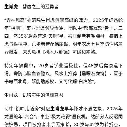
生肖虎
：碧虚之上的孤勇者
“弄杵风高”亦暗喻
生肖虎
勇攀高峰的魄力，2025年虎遇蛇
年“相刑”，事业恐遭领导责骂，团队中“郁郁寡欢”者十之三
四，然35岁后命宫逢“天解”星，被压制者有望翻盘，感情上
虎与猴相冲，已婚者若配偶属猴，明年农历七月需防性格差
异爆发，床头悬挂【桃木八卦镜】可缓和冲煞。
特定年龄段中，20岁者学业运极佳，但48岁后健康运下
滑，需防心脑血管隐疾，风水上推荐【黑曜石虎符】，置于
书房西北角，既能助威权，又可化解“白虎煞”。
生肖龙
：饥啼声中的潜渊真君
诗中“饥啼走道旁”对应
生肖龙
早年怀才不遇之象，2025年
龙遇蛇年“六合”，事业“极为难得”遇良机，然部分人反遭同
僚妒忌，项目被抢者束手无策者，30岁与42岁为转折点，