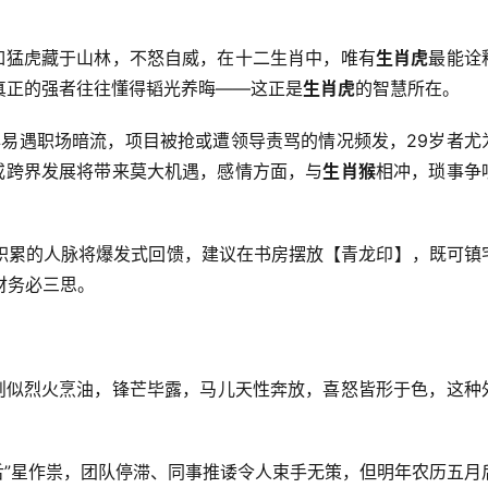
如猛虎藏于山林，不怒自威，在十二生肖中，唯有
生肖虎
最能诠
真正的强者往往懂得韬光养晦——这正是
生肖虎
的智慧所在。
易遇职场暗流，项目被抢或遭领导责骂的情况频发，29岁者尤
或跨界发展将带来莫大机遇，感情方面，与
生肖猴
相冲，琐事争
。
年积累的人脉将爆发式回馈，建议在书房摆放【青龙印】，既可镇
理财务必三思。
”则似烈火烹油，锋芒毕露，马儿天性奔放，喜怒皆形于色，这种
舌”星作祟，团队停滞、同事推诿令人束手无策，但明年农历五月