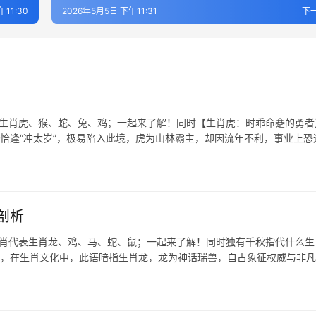
午11:30
2026年5月5日 下午11:31
下
表生肖虎、猴、蛇、兔、鸡；一起来了解！同时【生肖虎：时乖命蹇的勇者
年恰逢“冲太岁”，极易陷入此境，虎为山林霸主，却因流年不利，事业上恐
剖析
生肖代表生肖龙、鸡、马、蛇、鼠；一起来了解！同时独有千秋指代什么生
质，在生肖文化中，此语暗指生肖龙，龙为神话瑞兽，自古象征权威与非