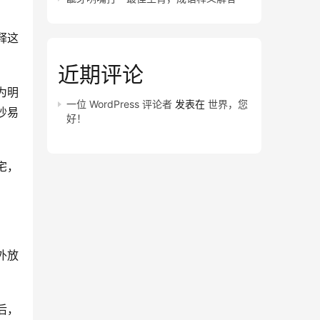
释这
近期评论
为明
一位 WordPress 评论者
发表在
世界，您
吵易
好！
宅，
外放
后，