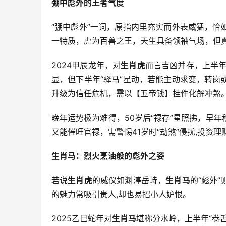
弸中彪外的王者气度
“弸中彪外”一词，原指内里充实而外表威猛，恰
一特质，虎为百兽之王，天生具备领袖气场，但
2024甲辰龙年，对
生肖虎
而言吉凶并存，上半年
显，但下半年“驿马”星动，若能主动求变，转岗
升级为信任危机，需以【五帝钱】挂件化解冲煞
晚年运势极为难得，50岁后“禄存”星照拂，早
又能催旺官禄，需警惕41岁时“劫煞”侵扰,投资
生肖马：烈火烹油般的彪外之姿
若说
生肖虎
的威仪如渊渟岳峙，
生肖马
的“彪外
的魅力常吸引贵人,却也易招小人妒恨。
2025乙巳蛇年对
生肖马
堪称分水岭，上半年“卷