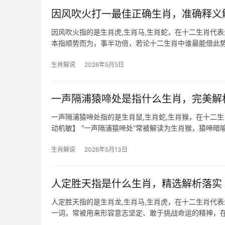
因风吹火打一最佳正确生肖，准确释义
因风吹火指的是生肖虎,生肖马,生肖蛇，在十二生肖代表
本指顺势而为，事半功倍，若论十二生肖中谁最能借此
火，越烧越旺
生肖解说
2026年5月5日
一声隔浦猿啼处是指什么生肖，完美解
一声隔浦猿啼处指的是生肖鼠,生肖蛇,生肖猴，在十二
动机敏】 “一声隔浦猿啼处”常被解读为生肖猴，猿啼暗
遇团队停滞、
生肖解说
2026年5月13日
人定胜天指是什么生肖，精选解析落实
人定胜天指的是生肖龙,生肖马,生肖虎，在十二生肖代表
一词，常被用来形容意志坚定、敢于挑战命运的精神，
敢的气魄，古