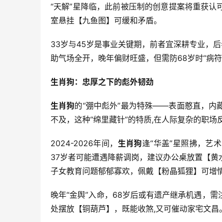
“天解”星降临，此前被压制的创意提案将重获认
室悬挂【九鱼图】可缓和矛盾。
33岁与45岁是事业关键期，前者宜深耕专业，
助气场全开，晚年偏财旺盛，但需防68岁时“病符
生肖狗：忠厚之下的彪外韧劲
生肖狗
的“弸中彪外”最为特殊——表面憨直，
不及，这种“绵里藏针”的特质,在人际复杂的职场
2024-2026年间，
生肖狗
逢“华盖”星照拂，艺
37岁者可能遭遇降薪调岗，建议办公桌放置【黄
子女教育问题郁郁寡欢，佩戴【粉晶狐狸】可增
晚年“金舆”入命，68岁后或有遗产继承机遇，需
处摆放【铜葫芦】，既能收煞,又可催动家宅文昌