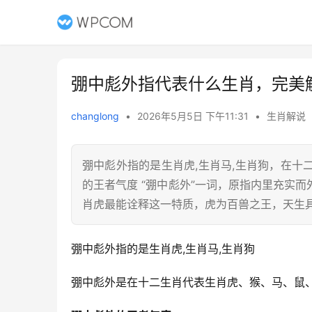
弸中彪外指代表什么生肖，完美
changlong
•
2026年5月5日 下午11:31
•
生肖解说
弸中彪外指的是生肖虎,生肖马,生肖狗，在
的王者气度 “弸中彪外”一词，原指内里充实
肖虎最能诠释这一特质，虎为百兽之王，天生
弸中彪外指的是生肖虎,生肖马,生肖狗
弸中彪外是在十二生肖代表生肖虎、猴、马、鼠