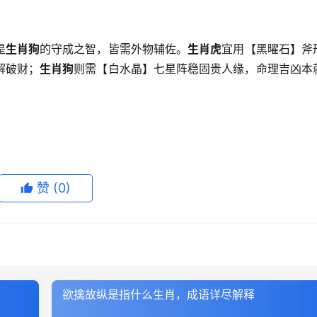
是
生肖狗
的守成之智，皆需外物辅佐。
生肖虎
宜用【黑曜石】斧
解破财；
生肖狗
则需【白水晶】七星阵稳固贵人缘，命理吉凶本
赞
(0)
欲擒故纵是指什么生肖，成语详尽解释