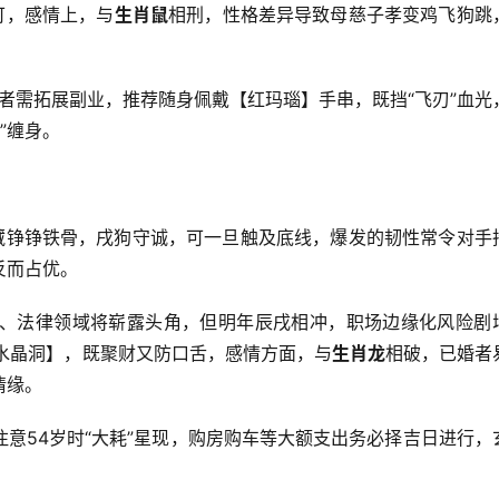
可，感情上，与
生肖鼠
相刑，性格差异导致母慈子孝变鸡飞狗跳
后者需拓展副业，推荐随身佩戴【红玛瑙】手串，既挡“飞刃”血光
”缠身。
内藏铮铮铁骨，戌狗守诚，可一旦触及底线，爆发的韧性常令对手
反而占优。
术、法律领域将崭露头角，但明年辰戌相冲，职场边缘化风险剧
水晶洞】，既聚财又防口舌，感情方面，与
生肖龙
相破，已婚者
情缘。
注意54岁时“大耗”星现，购房购车等大额支出务必择吉日进行，
。