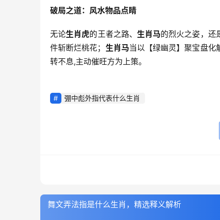
破局之道：风水物品点睛
无论
生肖虎
的王者之路、
生肖马
的烈火之姿，还
件斩断烂桃花；
生肖马
当以【绿幽灵】聚宝盘化
转不息,主动催旺方为上策。
弸中彪外指代表什么生肖
舞文弄法指是什么生肖，精选释义解析