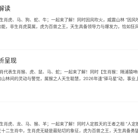
解读
生肖虎、马、狗、蛇、牛；一起来了解！同时因风吹火，威震山林 “因风吹
势能，非生肖虎莫属，虎为百兽之王，天生具备领导力与爆发力，恰如狂
析呈现
生肖代表生肖猴、虎、鼠、马、蛇；一起来了解！同时【生肖猴：隔浦猿啼
喻山林间的灵动与警觉，属猴之人天生聪慧，2026年逢“驿马星”动，事业
生肖虎、龙、马、猴、羊；一起来了解！同时人定胜天的王者之相 “人定胜
在十二生肖中，生肖虎无疑是最贴切的象征，虎为百兽之王，天生具备勇