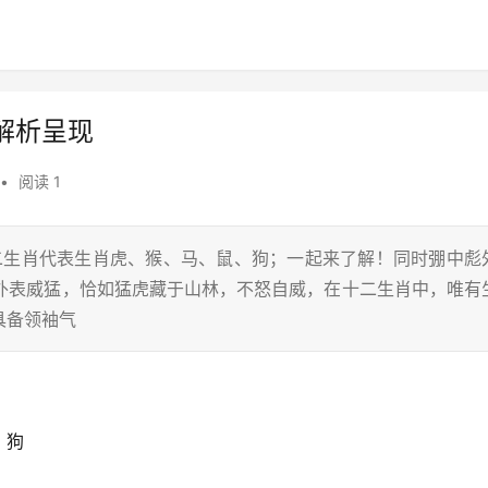
解析呈现
•
阅读 1
十二生肖代表生肖虎、猴、马、鼠、狗；一起来了解！同时弸中彪
而外表威猛，恰如猛虎藏于山林，不怒自威，在十二生肖中，唯有
具备领袖气
、狗