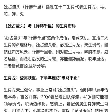
独占鳌头（惮赫千里）指是在十二生肖代表生肖龙、马、
蛇、狗、兔
【独占鳌头】与【惮赫千里】的生肖密码
“独占鳌头”与“惮赫千里”这两个成语，暗藏玄机，直指三大
生肖的命理格局，独占鳌头者，必是生肖龙，天生贵气，能
镇住四方风云；惮赫千里者，则对应生肖马，奔腾不息，威
名远播；而隐忍后发的生肖蛇，亦能借势而起，晚年显达，
三者皆藏吉凶,且听分解。
生肖龙：登高跌重，下半年谨防“破财不止”
生肖龙天生傲骨，事业上常能“独占鳌头”，但明年甲辰年恰
逢本命，吉凶并存，29岁者易遭团队停滞，41岁则可能被
领导责骂，职场边缘化，感情上，若配偶属生肖狗或生肖
兔，相冲之下，小事争吵不断，需以【龙凤玉佩】镇压,方