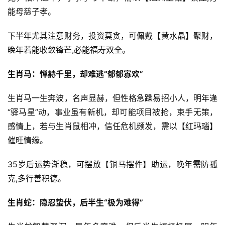
能母慈子孝。
下半年尤其注意财务，投资莫贪，可佩戴【黄水晶】聚财，
晚年若能收敛锋芒,必能福寿双全。
生肖马：惮赫千里，却难逃“郁郁寡欢”
生肖马一生奔波，名声显赫，但性格急躁易招小人，明年逢
“驿马星”动，事业虽有新机，却可能项目被抢，束手无策，
感情上，若与生肖鼠相冲，信任危机频发，需以【红玛瑙】
催旺情缘。
35岁后运势渐稳，可摆放【铜马摆件】助运，晚年需防孤
克,多行善积德。
生肖蛇：隐忍蛰伏，后半生“极为难得”