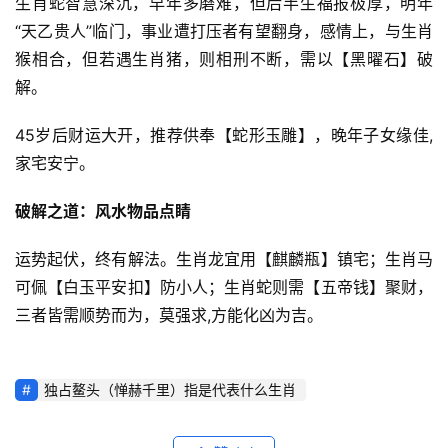
生肖蛇智慧深沉，早年多磨难，但后半生福报极厚，明年
“天乙贵人”临门，事业遭打压者有望翻身，感情上，与生肖
猴相合，但若遇生肖猪，则相刑不断，需以【黑曜石】破
解。
45岁后财运大开，推荐供奉【蛇形玉雕】，晚年子女缘佳,
家宅安宁。
破解之道：风水物品点睛
运势起伏，终有解法。生肖龙宜用【麒麟瓶】镇宅；生肖马
可佩【白玉平安扣】防小人；生肖蛇则需【五帝钱】聚财，
三者皆需顺势而为，莫强求,方能化凶为吉。
独占鳌头（惮赫千里）指是代表什么生肖