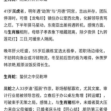
41岁属
虎
者，明年遇“劫煞”与“月德”同宫，吉凶并存，团队
停滞时，可借【龙龟印】镇住办公室西北角，化解领导责骂
之厄，下半年驿马星动，东南亚出差将遇转机，感情方面，
与
生肖猴
相刑，母慈子孝表象下暗藏疏离，除夕夜供【九转
莲花灯】三日,可缓亲人隔阂。
晚年肝火旺盛，55岁后晨练宜选太极拳，若职场边缘化，
不妨转向渔业或冷链物流，冬至前后签约极为难得，休羡罗
帏浓艳,粗茶淡饭反得长生。
生肖蛇
：蛰伏之中见乾坤
属
蛇
之人33岁逢“孤辰”作祟，职场郁郁寡欢，尤其文案、审
计行业易被领导忽视，立春后于办公桌左角埋【转运螺】，
可破束手无策之局，感情上，与
生肖猪
相冲，未婚者莫大压
力来自父母催婚；已婚者床头挂【同心结】,能防第三者侵