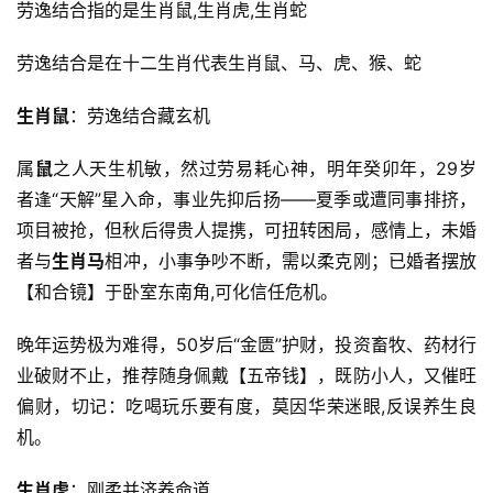
劳逸结合指的是生肖鼠,生肖虎,生肖蛇
劳逸结合是在十二生肖代表生肖鼠、马、虎、猴、蛇
生肖鼠
：劳逸结合藏玄机
属
鼠
之人天生机敏，然过劳易耗心神，明年癸卯年，29岁
者逢“天解”星入命，事业先抑后扬——夏季或遭同事排挤，
项目被抢，但秋后得贵人提携，可扭转困局，感情上，未婚
者与
生肖马
相冲，小事争吵不断，需以柔克刚；已婚者摆放
【和合镜】于卧室东南角,可化信任危机。
晚年运势极为难得，50岁后“金匮”护财，投资畜牧、药材行
业破财不止，推荐随身佩戴【五帝钱】，既防小人，又催旺
偏财，切记：吃喝玩乐要有度，莫因华荣迷眼,反误养生良
机。
生肖虎
：刚柔并济养命道