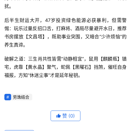
扰。
后半生财运大开，47岁投资绿色能源必获暴利，但需警
惕：玩乐过量反招口舌，打麻将、酒局尽量避开水日，推荐
书房摆放【文昌塔】，既助事业突围，又暗合“少许烦恼”的
养生真谛。
破解之道：三生肖共性皆需“动静相宜”，鼠用【麒麟瓶】镇
宅，虎靠【黄水晶】聚气，蛇佩【黑曜石】挡煞，催旺自身
福报，方知“休迷尘事”才是延年秘钥。
劳逸结合
赞
(0)