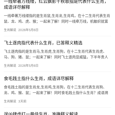
一线牵著万线缕，红云飘影千秋歌指是代表什么生肖，
成语详尽解释
一线牵著万线缕指的是生肖鼠,生肖龙,生肖鸡，在十二生肖代表生肖
鼠、龙、鸡、虎、猴；一起来了解！同时一线牵万线，机敏织就富
贵网 “一线牵著万线缕”暗喻人脉与机遇的串联，恰如生肖鼠的智慧
生肖解说
2026年5月6日
——擅长以小博大，将细微资源编织成网，古籍有云：“鼠衔钱仓，
家宅兴旺”，20
飞土逐肉指代表什么生肖，已答释义精选
飞土逐肉指的是生肖马,生肖虎,生肖狗，在十二生肖代表生肖虎、
马、狗、猪、鼠；一起来了解！同时飞土逐肉显威猛，下半年贵人
运爆发 “飞土逐肉”这一成语，生动描绘了猛兽捕猎时尘土飞扬的场
生肖解说
2026年5月6日
景，在十二生肖中，唯有生肖虎的霸气与野性与之完美契合，虎为
百兽之王，行动
食毛践土指什么生肖，成语详尽解释
食毛践土指的是生肖龙,生肖鸡,生肖狗，在十二生肖代表生肖狗、
龙、鸡、猴、鼠；一起来了解！同时食毛践土指什么生肖？成语溯
源与隐喻 “食毛践土”典出《左传》，原指百姓依赖土地生存，后引
生肖解说
3天前
申为忘本负义之人，在生肖文化中，此成语暗指生肖狗——犬类啃
食皮毛、践踏泥
逞凶肆虐打一最佳生肖，准确释义解读