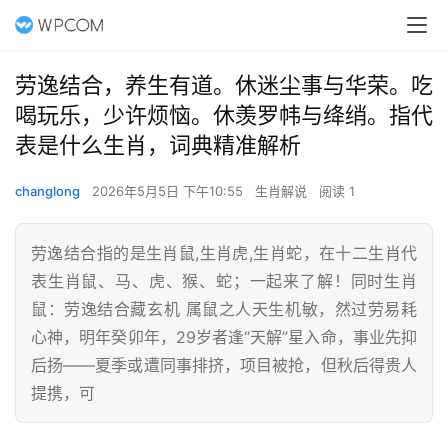
劳逸结合，养生有道。休迷尘事与华荣。吃
喝玩乐，少许烦恼。休羡罗帏与绛绡。指代
表是什么生肖，词典精准解析
changlong
2026年5月5日 下午10:55
生肖解说
阅读 1
劳逸结合指的是生肖鼠,生肖虎,生肖蛇，在十二生肖代
表生肖鼠、马、虎、猴、蛇；一起来了解！同时生肖
鼠：劳逸结合藏玄机 属鼠之人天生机敏，然过劳易耗
心神，明年癸卯年，29岁者逢“天解”星入命，事业先抑
后扬——夏季或遭同事排挤，项目被抢，但秋后得贵人
提携，可