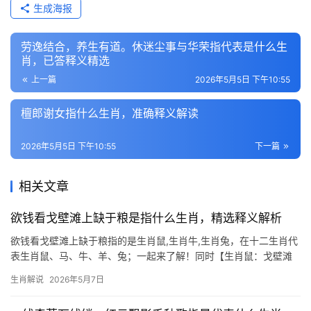
生成海报
劳逸结合，养生有道。休迷尘事与华荣指代表是什么生
肖，已答释义精选
上一篇
2026年5月5日 下午10:55
檀郎谢女指什么生肖，准确释义解读
2026年5月5日 下午10:55
下一篇
相关文章
欲钱看戈壁滩上缺于粮是指什么生肖，精选释义解析
欲钱看戈壁滩上缺于粮指的是生肖鼠,生肖牛,生肖兔，在十二生肖代
表生肖鼠、马、牛、羊、兔；一起来了解！同时【生肖鼠：戈壁滩
上缺粮的智慧隐喻】 “欲钱看戈壁滩上缺于粮”暗指生肖鼠的生存智
生肖解说
2026年5月7日
慧，戈壁荒芜，粮草难觅，恰似生肖鼠早年奔波劳碌之象，2026年
对生肖鼠而言极为关键