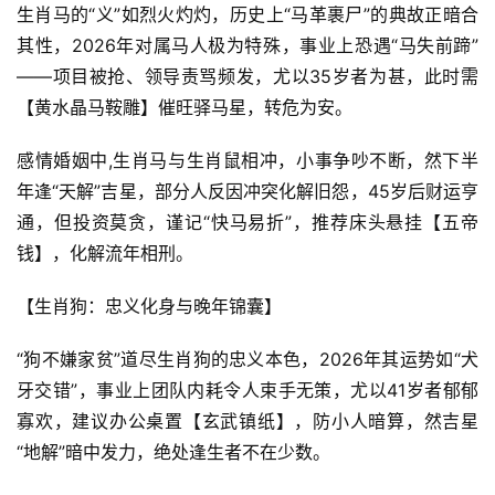
生肖马的“义”如烈火灼灼，历史上“马革裹尸”的典故正暗合
其性，2026年对属马人极为特殊，事业上恐遇“马失前蹄”
——项目被抢、领导责骂频发，尤以35岁者为甚，此时需
【黄水晶马鞍雕】催旺驿马星，转危为安。
感情婚姻中,生肖马与生肖鼠相冲，小事争吵不断，然下半
年逢“天解”吉星，部分人反因冲突化解旧怨，45岁后财运亨
通，但投资莫贪，谨记“快马易折”，推荐床头悬挂【五帝
钱】，化解流年相刑。
【生肖狗：忠义化身与晚年锦囊】
“狗不嫌家贫”道尽生肖狗的忠义本色，2026年其运势如“犬
牙交错”，事业上团队内耗令人束手无策，尤以41岁者郁郁
寡欢，建议办公桌置【玄武镇纸】，防小人暗算，然吉星
“地解”暗中发力，绝处逢生者不在少数。