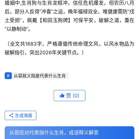
婚姻中,生肖狗与生肖龙相冲，信任危机爆发，但农历八月
后，部分人反得“冲喜”之运，晚年福禄双全，唯健康需防“戌
土受损”，佩戴【和田玉狗牌】可保平安，破解之道，重在
“以静制动”。
（全文共1683字，严格遵循传统命理文风，以风水物品为
破解指引，突出2026年关键节点。）
从容就义指是代表什么生肖
赞
(0)
生成海报
从容应对代表指什么生肖，成语释义解答