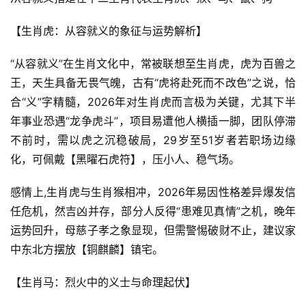
【生肖虎：从容就义的象征与运势解析】
“从容就义”在生肖文化中，常被联想至生肖虎，虎为百兽之
王，天生具备无畏气魄，古有“虎将赴死而不改色”之说，恰
合“义”字精髓，2026年对生肖虎而言极为关键，尤其下半
年事业恐遇“龙争虎斗”，项目易遭他人横插一脚，团队停滞
不前时，需以虎之沉稳破局，29岁至51岁者若职场边缘
化，可佩戴【黑曜石虎符】，压小人、稳气场。
感情上,生肖虎与生肖猴相冲，2026年易因性格差异爆发信
任危机，然吉凶并存，部分人反得“患难见真情”之机，晚年
运势回升，母慈子孝之象显现，但需警惕破财不止，建议家
中东北方摆放【铜麒麟】镇宅。
【生肖马：烈火中的义士与命理起伏】