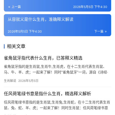
上一篇
2026年5月5日 下午4:30
从容就义是什么生肖，准确释义解读
2026年5月5日 下午4:30
下一篇
相关文章
雀角鼠牙指代表什么生肖，已答释义精选
雀角鼠牙指的是生肖鼠,生肖牛,生肖虎，在十二生肖代表生肖鼠、
马、牛、羊、虎；一起来了解！同时“雀角鼠牙”一词，源自《诗经·
召南·行露》，原指因小事引发的争端，后引申为琐碎纠纷，在生肖
生肖解说
2026年5月5日
文化中，生肖鼠常被赋予机敏灵活的特质，但2026年对属鼠者而
言，却是吉
任风荷笔绿书意是指什么生肖，精选释义解析
任风荷笔绿书意指的是生肖鼠,生肖兔,生肖蛇，在十二生肖代表生肖
鼠、兔、蛇、羊、虎；一起来了解！同时生肖鼠：任风荷笔绿书意
的智慧化身 “任风荷笔绿书意”这句玄妙短语，暗藏生肖鼠的灵动机