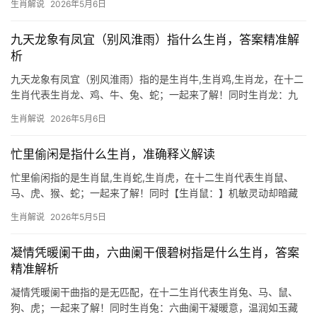
生肖解说
2026年5月6日
敏，鼠为十二地支之首，象征智慧与应变，古籍中“鼠衔丹书”典故，
恰与此句意境呼
九天龙象有凤宜（别风淮雨）指什么生肖，答案精准解
析
九天龙象有凤宜（别风淮雨）指的是生肖牛,生肖鸡,生肖龙，在十二
生肖代表生肖龙、鸡、牛、兔、蛇；一起来了解！同时生肖龙：九
天龙象有凤宜的腾飞之谜 “九天龙象有凤宜”出自典故“别风淮雨”，暗
生肖解说
2026年5月6日
喻风云际会、贵人提携之象，在生肖文化中，生肖龙独占“九天”之
势，象征权威与机遇，20
忙里偷闲是指什么生肖，准确释义解读
忙里偷闲指的是生肖鼠,生肖蛇,生肖虎，在十二生肖代表生肖鼠、
马、虎、猴、蛇；一起来了解！同时【生肖鼠：】机敏灵动却暗藏
危机 2026年对生肖鼠而言是吉凶交织之年，上半年事业宫受“驿马”
生肖解说
2026年5月5日
星影响，部分人可能面临团队停滞或项目被抢的困境，尤其29岁至
51岁者
凝情凭暖阑干曲，六曲阑干偎碧树指是什么生肖，答案
精准解析
凝情凭暖阑干曲指的是无匹配，在十二生肖代表生肖兔、马、鼠、
狗、虎；一起来了解！同时生肖兔：六曲阑干凝暖意，温润如玉藏