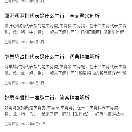
生肖解说
2026年5月5日
虎，暗喻精明果决、善于审时度势，鼠年出生者天生具备敏锐的洞
察力，尤其在下
隳肝沥胆指代表是什么生肖，全面释义剖析
隳肝沥胆指代表指的是生肖虎,生肖猪,生肖狗，在十二生肖代表生肖
狗、虎、猪、牛、猴；一起来了解！同时【隳肝沥胆】所指生肖解
析 “隳肝沥胆”一词，本意为毁肝沥胆，形容竭尽忠诚、毫无保留，
生肖解说
2026年5月5日
在生肖文化中，此成语暗指生肖狗，狗自古被视为忠义象征，如“犬
马之劳”般奉献，
鹊巢鸠占指代表是什么生肖，词典精准解析
鹊巢鸠占指代表指的是生肖虎,生肖鼠,生肖蛇，在十二生肖代表生肖
鼠、虎、蛇、鸡、兔；一起来了解！同时鹊巢鸠占的智慧博弈者 “鹊
巢鸠占”常被用来形容强占他人成果的行为，而生肖鼠恰恰是这一现
生肖解说
2026年5月5日
象的绝佳诠释者，鼠类天生机敏，善于利用环境，正如民间所言“老
鼠的儿子会打洞
好勇斗狠打一准确生肖，答案精准解析
好勇斗狠指的是生肖虎,生肖龙,生肖马，在十二生肖代表生肖虎、
猴、龙、狗、马；一起来了解！同时【生肖虎】：好勇斗狠的丛林
之王 所谓“好勇斗狠”，十二生肖中首推生肖虎，虎为百兽之尊，天
生肖解说
2026年6月16日
生带煞气，行事果敢却也易冲动，2026年对生肖虎而言极为关键，