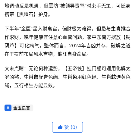
地调动反是机遇，但需防“被领导责骂”时束手无策，可随身
携带【黑曜石】护身。
下半年“金匮”星入财帛宫，偏财极为难得，但忌与
生肖猴
合
作求财，晚年健康宜注意心血管问题，家中东南方摆放【铜
葫芦】可化病气，整体而言，2024年吉凶并存，破解之道
在于提前布局风水吉物，催旺自身命局。
文末点睛：无论何种运势，【五帝钱】挂门楣可通用化解太
岁凶煞，
生肖鼠
配青色绳、
生肖兔
用红色绳、
生肖蛇
选黄色
绳，五行相生方能显效。
金玉良言
赞
(0)