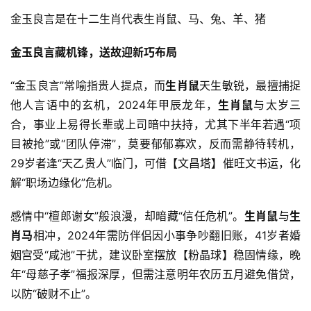
金玉良言是在十二生肖代表生肖鼠、马、兔、羊、猪
金玉良言藏机锋，送故迎新巧布局
“金玉良言”常喻指贵人提点，而
生肖鼠
天生敏锐，最擅捕捉
他人言语中的玄机，2024年甲辰龙年，
生肖鼠
与太岁三
合，事业上易得长辈或上司暗中扶持，尤其下半年若遇“项
目被抢”或“团队停滞”，莫要郁郁寡欢，反而需静待转机，
29岁者逢“天乙贵人”临门，可借【文昌塔】催旺文书运，化
解“职场边缘化”危机。
感情中“檀郎谢女”般浪漫，却暗藏“信任危机”。
生肖鼠
与
生
肖马
相冲，2024年需防伴侣因小事争吵翻旧账，41岁者婚
姻宫受“咸池”干扰，建议卧室摆放【粉晶球】稳固情缘，晚
年“母慈子孝”福报深厚，但需注意明年农历五月避免借贷，
以防“破财不止”。