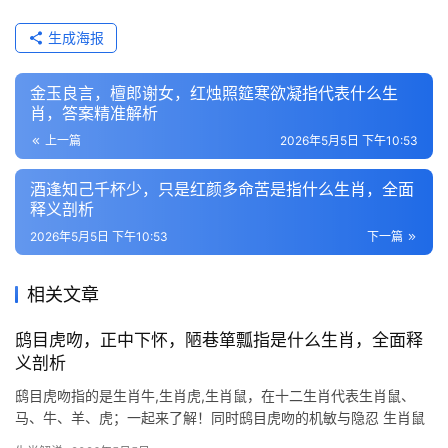
生成海报
金玉良言，檀郎谢女，红烛照筵寒欲凝指代表什么生
肖，答案精准解析
上一篇
2026年5月5日 下午10:53
酒逢知己千杯少，只是红颜多命苦是指什么生肖，全面
释义剖析
2026年5月5日 下午10:53
下一篇
相关文章
鸱目虎吻，正中下怀，陋巷箪瓢指是什么生肖，全面释
义剖析
鸱目虎吻指的是生肖牛,生肖虎,生肖鼠，在十二生肖代表生肖鼠、
马、牛、羊、虎；一起来了解！同时鸱目虎吻的机敏与隐忍 生肖鼠
对应“鸱目虎吻”这一成语，形容人目光锐利如鸱枭，嘴唇凌厉似猛