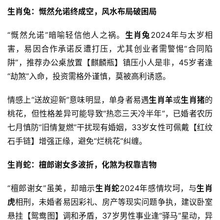
生肖兔：慨然允诺终成空，风水布局破困局
“慨然允诺”暗喻轻信他人之祸。
生肖兔
2024年与太岁相
害，易因合作承诺反遭打压，尤其创业者需警惕“合同陷
阱”，推荐办公桌放置【麒麟瓶】镇压小人是非，45岁者逢
“劫煞”入命，投资需格外谨慎，莫被高利诱惑。
情感上“送故迎新”意味明显，单身者易遇
生肖羊
或
生肖猪
的
桃花，但性格差异可能导致“热恋三天冷半年”，已婚者农历
七月慎防“旧情复燃”干扰现有婚姻，33岁女性可佩戴【红纹
石手链】增强正缘，避免“烂桃花”纠缠。
生肖蛇：檀郎谢女多波折，化煞为权靠吉物
“檀郎谢女”虽美，却暗示
生肖蛇
2024年感情坎坷，与
生肖
虎
相刑，未婚者易因彩礼、房产等现实问题争执，建议卧室
悬挂【鸳鸯图】调和矛盾，37岁男性事业逢“驿马”星动，异