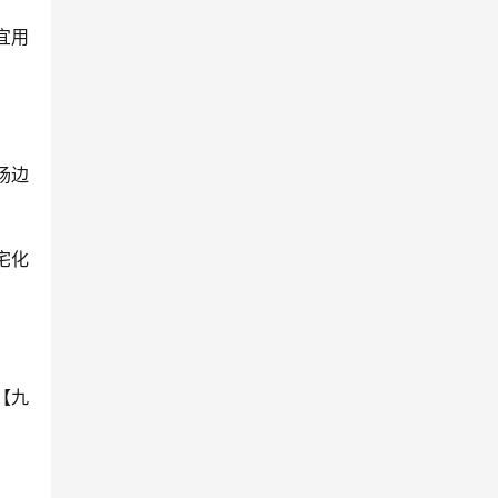
宜用
场边
宅化
【九