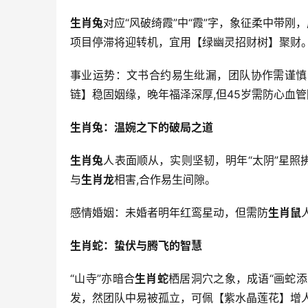
生肖兔
对应“风破绮霞”中“霞”字，象征柔中带刚
项目停滞将迎转机，宜用【绿幽灵招财树】聚财
事业运势：文书合约易生纰漏，团队协作需谨慎
链】稳固姻缘，晚年福泽深厚,但45岁需防心血
生肖兔：温婉之下的破局之道
生肖兔
人表面顺从，实则坚韧，明年“太阴”星
与
生肖龙
相害,合作易生间隙。
感情婚姻：未婚者明年红鸾星动，但需防
生肖鼠
生肖蛇：蛰伏与腾飞的智慧
“山寺”亦暗合
生肖蛇
栖居洞穴之象，成语“画蛇添
发，然团队中易被孤立，可佩【紫水晶莲花】增