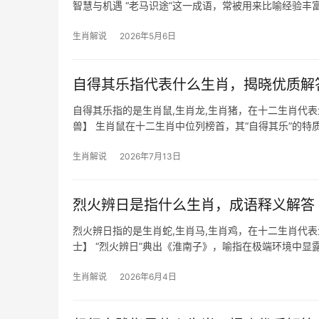
智慧与机遇 “老马识途”这一成语，常被用来比喻经验
擅长在复杂环境中找到方
生肖解说
2026年5月6日
自得其乐指代表什么生肖，揭晓优质解
自得其乐指的是生肖鼠,生肖龙,生肖猪，在十二生肖代
兽】 生肖鼠在十二生肖中位列榜首，其“自得其乐”的特
鼠人即便身处
生肖解说
2026年7月13日
烈火辨日是指什么生肖，成语释义解答
烈火辨日指的是生肖蛇,生肖马,生肖鸡，在十二生肖代
士】 “烈火辨日”典出《淮南子》，喻指在极端环境中显
年对蛇人
生肖解说
2026年6月4日