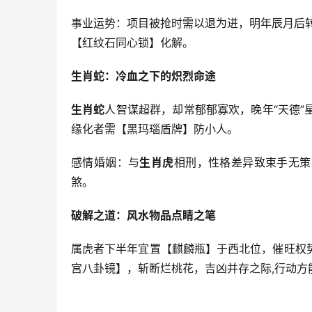
事业运势：项目被抢时需以退为进，明年辰月后
【红纹石同心锁】化解。
生肖蛇：冷血之下的炽烈命途
生肖蛇
人智谋超群，却常郁郁寡欢，晚年“天德”
缘化者需【黑玛瑙盾牌】防小人。
感情婚姻：与
生肖虎
相刑，性格差异致束手无策
煞。
破解之道：风水物品点睛之笔
属虎者下半年宜置【麒麟瓶】于西北位，催旺权
宫八卦镜】，斩断烂桃花，吉凶并存之际,行动方