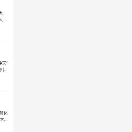
势
人可
天”
”则
慧化
换大