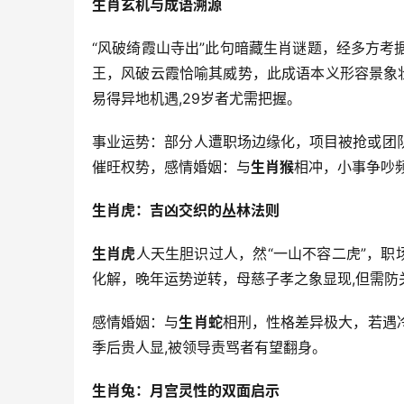
生肖玄机与成语溯源
“风破绮霞山寺出”此句暗藏生肖谜题，经多方考
王，风破云霞恰喻其威势，此成语本义形容景象
易得异地机遇,29岁者尤需把握。
事业运势：部分人遭职场边缘化，项目被抢或团队
催旺权势，感情婚姻：与
生肖猴
相冲，小事争吵
生肖虎：吉凶交织的丛林法则
生肖虎
人天生胆识过人，然“一山不容二虎”，职
化解，晚年运势逆转，母慈子孝之象显现,但需防
感情婚姻：与
生肖蛇
相刑，性格差异极大，若遇
季后贵人显,被领导责骂者有望翻身。
生肖兔：月宫灵性的双面启示