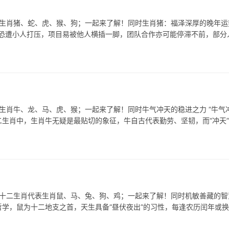
表生肖猪、蛇、虎、猴、狗；一起来了解！同时生肖猪：福泽深厚的晚年运
上恐遭小人打压，项目易被他人横插一脚，团队合作亦可能停滞不前，部分
生肖牛、龙、马、虎、猴；一起来了解！同时牛气冲天的稳进之力 “牛气冲
生肖中，生肖牛无疑是最贴切的象征，牛自古代表勤劳、坚韧，而“冲天
在十二生肖代表生肖鼠、马、兔、狗、鸡；一起来了解！同时机敏善藏的智
哲学，鼠为十二地支之首，天生具备“昼伏夜出”的习性，每逢农历闰年或