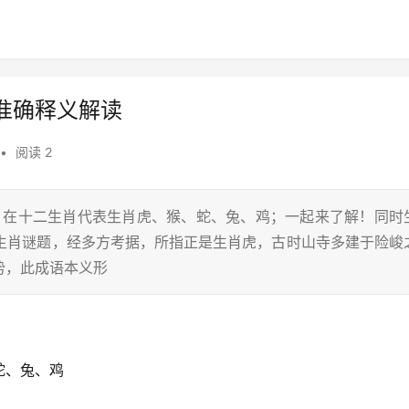
准确释义解读
•
阅读 2
兔，在十二生肖代表生肖虎、猴、蛇、兔、鸡；一起来了解！同时
藏生肖谜题，经多方考据，所指正是生肖虎，古时山寺多建于险峻
势，此成语本义形
蛇、兔、鸡