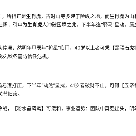
据，所指正是
生肖虎
，古时山寺多建于险峻之地，而
生肖虎
为山
壮阔，引申为
生肖虎
人冲破困境之兆，下半年逢“驿马”星动，属
停滞，然明年甲辰年“将星”临门，40岁以上者可凭【黑曜石虎
频发,秋冬需防信任危机。
场易遭打压，下半年“劫煞”星扰，41岁者破财不止，可佩【五帝
关节旧疾。
冷战，【粉水晶鸳鸯】可缓和，事业运势：团队中莫强出头，明