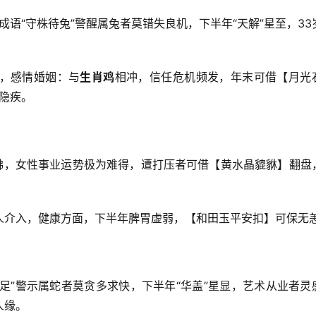
，成语“守株待兔”警醒属兔者莫错失良机，下半年“天解”星至，33
。
，感情婚姻：与
生肖鸡
相冲，信任危机频发，年末可借【月光
管隐疾。
照拂，女性事业运势极为难得，遭打压者可借【黄水晶貔貅】翻盘
人介入，健康方面，下半年脾胃虚弱，【和田玉平安扣】可保无
足”警示属蛇者莫贪多求快，下半年“华盖”星显，艺术从业者灵
人缘。