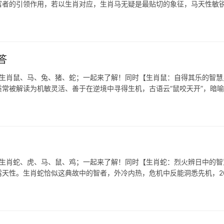
丰富者的引领作用，若以生肖对应，生肖马无疑是最贴切的象征，马天性敏
答
表生肖鼠、马、兔、猪、蛇；一起来了解！同时【生肖鼠：自得其乐的智慧
质常被解读为机敏灵活、善于在逆境中寻得生机，古语云“鼠咬天开”，暗
表生肖蛇、虎、马、鼠、鸡；一起来了解！同时【生肖蛇：烈火辨日中的智
露天性。生肖蛇恰似这典故中的智者，外冷内热，危机中反能洞悉先机，20