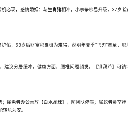
转机必现，感情婚姻：与
生肖猪
相冲，小事争吵易升级，37岁者
星护佑，53岁后财富积累极为难得，然明年夏季“飞刃”星至，职
，建议分居缓冲，健康方面，腰椎问题频发，【铜葫芦】可镇
势；属兔者办公桌放【白水晶球】，防团队停滞；属蛇者卧室挂
能转危为安。