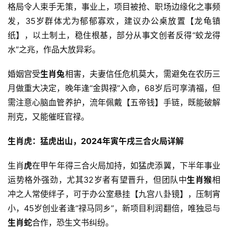
格局令人束手无策，事业上，项目被抢、职场边缘化之事频
发，35岁群体尤为郁郁寡欢，建议办公桌放置【龙龟镇
纸】，以土制土，稳住根基，部分从事文创者反得“蛟龙得
水”之兆，作品大放异彩。
婚姻宫受
生肖兔
相害，夫妻信任危机莫大，需避免在农历三
月做重大决定，晚年逢“金舆禄”入命，68岁后可享清福，但
需注意心脑血管养护，流年佩戴【五帝钱】手链，既能破解
刑克，又能催旺官禄。
生肖虎：猛虎出山，2024年寅午戌三合火局详解
生肖
虎
在甲午年得三合火局加持，如猛虎添翼，下半年事业
运势格外强劲，尤其32岁者有望晋升，但团队中
生肖猴
相
冲之人常使绊子，可于办公室悬挂【九宫八卦镜】，压制宵
小，45岁创业者逢“禄马同乡”，新项目利润翻倍，唯独忌与
生肖蛇
合作，恐生文书纠纷。