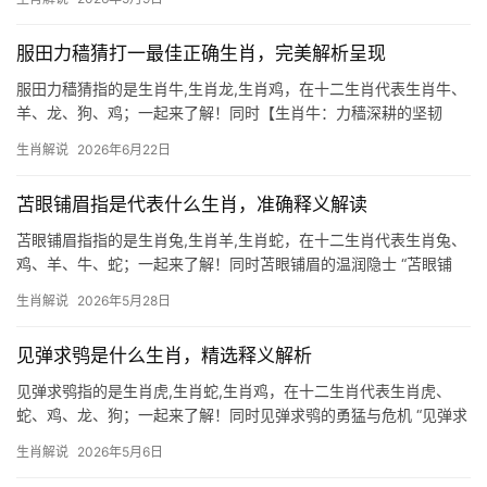
年对生肖鼠而言，恰逢“太阴星”临照，事业上恐遭小人作梗，项目易
被半路截胡
服田力穑猜打一最佳正确生肖，完美解析呈现
服田力穑猜指的是生肖牛,生肖龙,生肖鸡，在十二生肖代表生肖牛、
羊、龙、狗、鸡；一起来了解！同时【生肖牛：力穑深耕的坚韧
者】 “服田力穑”一词，道尽农耕辛劳，而生肖牛恰是此中典范，牛
生肖解说
2026年6月22日
年生人骨子里刻着勤勉，2026年逢“天乙贵人”加持，事业虽偶遇团
队停滞或领
苫眼铺眉指是代表什么生肖，准确释义解读
苫眼铺眉指指的是生肖兔,生肖羊,生肖蛇，在十二生肖代表生肖兔、
鸡、羊、牛、蛇；一起来了解！同时苫眼铺眉的温润隐士 “苫眼铺
眉”一词，形容人低眉顺目、谦逊隐忍的姿态，这与生肖兔的性格极
生肖解说
2026年5月28日
为贴合。生肖兔天生细腻敏感，遇事常以退为进，犹如草丛中静伏
的灵兔，不争不
见弹求鸮是什么生肖，精选释义解析
见弹求鸮指的是生肖虎,生肖蛇,生肖鸡，在十二生肖代表生肖虎、
蛇、鸡、龙、狗；一起来了解！同时见弹求鸮的勇猛与危机 “见弹求
鸮”出自《庄子》，意为看见弹弓就想到猎杀鸮鸟，比喻过度敏感或
生肖解说
2026年5月6日
急于求成，这一成语与生肖虎的性情极为契合——虎威猛果敢，却
也容易因冲动