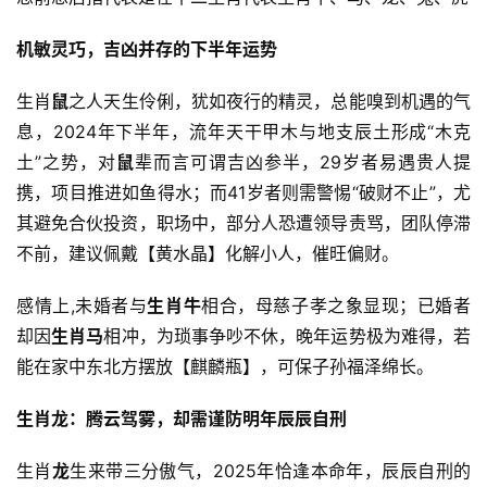
机敏灵巧，吉凶并存的下半年运势
生肖
鼠
之人天生伶俐，犹如夜行的精灵，总能嗅到机遇的气
息，2024年下半年，流年天干甲木与地支辰土形成“木克
土”之势，对
鼠
辈而言可谓吉凶参半，29岁者易遇贵人提
携，项目推进如鱼得水；而41岁者则需警惕“破财不止”，尤
其避免合伙投资，职场中，部分人恐遭领导责骂，团队停滞
不前，建议佩戴【黄水晶】化解小人，催旺偏财。
感情上,未婚者与
生肖牛
相合，母慈子孝之象显现；已婚者
却因
生肖马
相冲，为琐事争吵不休，晚年运势极为难得，若
能在家中东北方摆放【麒麟瓶】，可保子孙福泽绵长。
生肖龙：腾云驾雾，却需谨防明年辰辰自刑
生肖
龙
生来带三分傲气，2025年恰逢本命年，辰辰自刑的