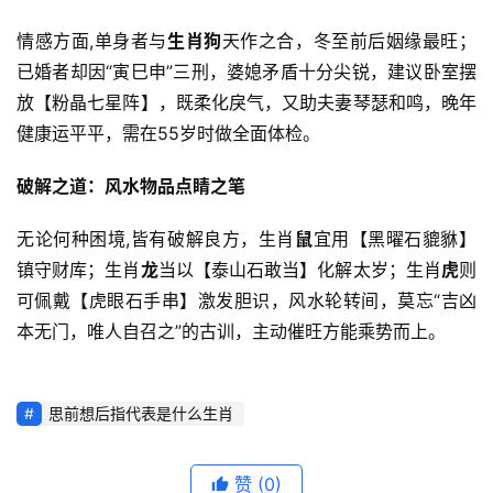
情感方面,单身者与
生肖狗
天作之合，冬至前后姻缘最旺；
已婚者却因“寅巳申”三刑，婆媳矛盾十分尖锐，建议卧室摆
放【粉晶七星阵】，既柔化戾气，又助夫妻琴瑟和鸣，晚年
健康运平平，需在55岁时做全面体检。
破解之道：风水物品点睛之笔
无论何种困境,皆有破解良方，生肖
鼠
宜用【黑曜石貔貅】
镇守财库；生肖
龙
当以【泰山石敢当】化解太岁；生肖
虎
则
可佩戴【虎眼石手串】激发胆识，风水轮转间，莫忘“吉凶
本无门，唯人自召之”的古训，主动催旺方能乘势而上。
思前想后指代表是什么生肖
赞
(0)