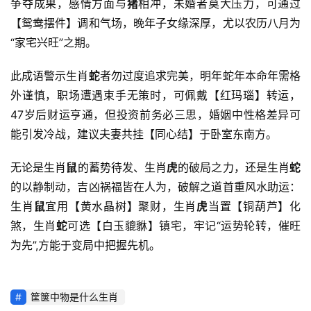
争夺成果，感情方面与
猪
相冲，未婚者莫大压力，可通过
【鸳鸯摆件】调和气场，晚年子女缘深厚，尤以农历八月为
“家宅兴旺”之期。
此成语警示生肖
蛇
者勿过度追求完美，明年蛇年本命年需格
外谨慎，职场遭遇束手无策时，可佩戴【红玛瑙】转运，
47岁后财运亨通，但投资前务必三思，婚姻中性格差异可
能引发冷战，建议夫妻共挂【同心结】于卧室东南方。
无论是生肖
鼠
的蓄势待发、生肖
虎
的破局之力，还是生肖
蛇
的以静制动，吉凶祸福皆在人为，破解之道首重风水助运：
生肖
鼠
宜用【黄水晶树】聚财，生肖
虎
当置【铜葫芦】化
煞，生肖
蛇
可选【白玉貔貅】镇宅，牢记“运势轮转，催旺
为先”,方能于变局中把握先机。
筐箧中物是什么生肖