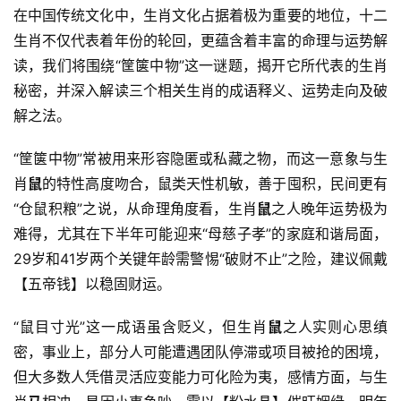
在中国传统文化中，生肖文化占据着极为重要的地位，十二
生肖不仅代表着年份的轮回，更蕴含着丰富的命理与运势解
读，我们将围绕“筐箧中物”这一谜题，揭开它所代表的生肖
秘密，并深入解读三个相关生肖的成语释义、运势走向及破
解之法。
“筐箧中物”常被用来形容隐匿或私藏之物，而这一意象与生
肖
鼠
的特性高度吻合，鼠类天性机敏，善于囤积，民间更有
“仓鼠积粮”之说，从命理角度看，生肖
鼠
之人晚年运势极为
难得，尤其在下半年可能迎来“母慈子孝”的家庭和谐局面，
29岁和41岁两个关键年龄需警惕“破财不止”之险，建议佩戴
【五帝钱】以稳固财运。
“鼠目寸光”这一成语虽含贬义，但生肖
鼠
之人实则心思缜
密，事业上，部分人可能遭遇团队停滞或项目被抢的困境，
但大多数人凭借灵活应变能力可化险为夷，感情方面，与生