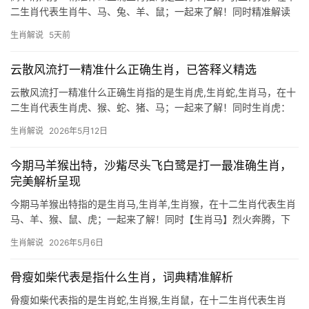
二生肖代表生肖牛、马、兔、羊、鼠；一起来了解！同时精准解读
与生肖关联 “高节清风”一词，常用来形容人品性高洁、不慕名利，
生肖解说
5天前
如同竹般坚韧、松般挺拔，在生肖文化中，能与这一特质高度契合
的，莫过于生肖牛、生肖马和生肖兔
云散风流打一精准什么正确生肖，已答释义精选
云散风流打一精准什么正确生肖指的是生肖虎,生肖蛇,生肖马，在十
二生肖代表生肖虎、猴、蛇、猪、马；一起来了解！同时生肖虎：
猛虎出山风云动 2026年对于生肖虎而言，恰如猛虎下山，气势如虹
生肖解说
2026年5月12日
却暗藏荆棘，事业上虽有机会崭露头角，但“破财不止”之象频现，尤
其下半年易遭小人算计，项目
今期马羊猴出特，沙觜尽头飞白鹭是打一最准确生肖，
完美解析呈现
今期马羊猴出特指的是生肖马,生肖羊,生肖猴，在十二生肖代表生肖
马、羊、猴、鼠、虎；一起来了解！同时【生肖马】烈火奔腾，下
半年运势吉凶解析 “沙觜尽头飞白鹭”暗藏玄机，白鹭栖水而生肖马
生肖解说
2026年5月6日
属火，水火既济之象预示下半年机遇与挑战并存，29岁者逢“禄马同
乡”，事业如烈
骨瘦如柴代表是指什么生肖，词典精准解析
骨瘦如柴代表指的是生肖蛇,生肖猴,生肖鼠，在十二生肖代表生肖