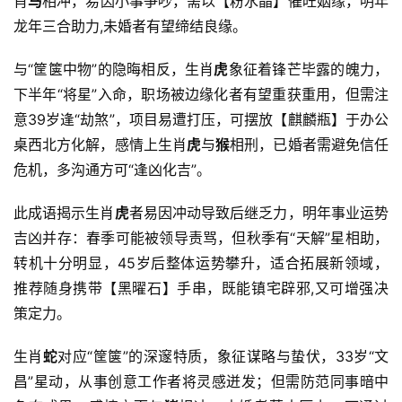
肖
马
相冲，易因小事争吵，需以【粉水晶】催旺姻缘，明年
龙年三合助力,未婚者有望缔结良缘。
与“筐箧中物”的隐晦相反，生肖
虎
象征着锋芒毕露的魄力，
下半年“将星”入命，职场被边缘化者有望重获重用，但需注
意39岁逢“劫煞”，项目易遭打压，可摆放【麒麟瓶】于办公
桌西北方化解，感情上生肖
虎
与
猴
相刑，已婚者需避免信任
危机，多沟通方可“逢凶化吉”。
此成语揭示生肖
虎
者易因冲动导致后继乏力，明年事业运势
吉凶并存：春季可能被领导责骂，但秋季有“天解”星相助，
转机十分明显，45岁后整体运势攀升，适合拓展新领域，
推荐随身携带【黑曜石】手串，既能镇宅辟邪,又可增强决
策定力。
生肖
蛇
对应“筐箧”的深邃特质，象征谋略与蛰伏，33岁“文
昌”星动，从事创意工作者将灵感迸发；但需防范同事暗中