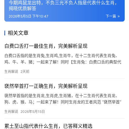
今期鸡鼠龙出特，不负三光不负人指是代表什么生肖，
揭晓优质解答
2026年5月5日 下午10:47
下一篇
相关文章
白费口舌打一最佳生肖，完美解析呈现
白费口舌指的是生肖兔,生肖鸡,生肖牛，在十二生肖代表生肖兔、
鸡、牛、羊、猪；一起来了解！同时【生肖兔：白费口舌的典型代
表】 民间常将“对牛弹琴”与“白费口舌”挂钩，实则生肖兔才是此象最
生肖解说
2天前
佳注解，兔为卯木，主温和善辩，但2026年逢“卯酉相冲”，言语如
石子
褎然举首打一正确生肖，完美解析呈现
褎然举首指的是生肖龙,生肖虎,生肖猪，在十二生肖代表生肖龙、
狗、虎、猴、马；一起来了解！同时生肖龙的王者风范 “褎然举首”
一词，形容人昂首挺胸、气度不凡，恰如生肖龙的天然威仪，龙为
生肖解说
2026年5月15日
十二生肖中唯一的神兽，自古象征权势与机遇，2026年对于生肖龙
而言极为难
累土至山指代表什么生肖，已答释义精选