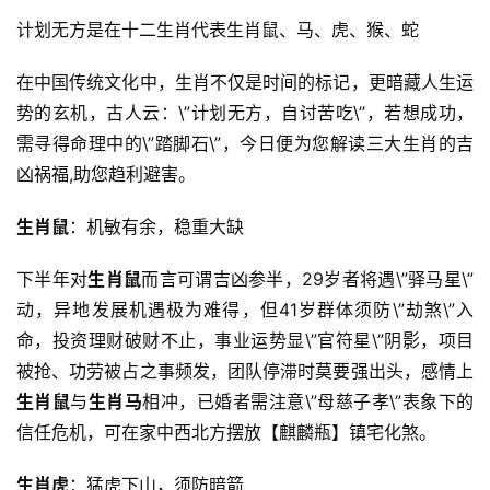
计划无方是在十二生肖代表生肖鼠、马、虎、猴、蛇
在中国传统文化中，生肖不仅是时间的标记，更暗藏人生运
势的玄机，古人云：\”计划无方，自讨苦吃\”，若想成功，
需寻得命理中的\”踏脚石\”，今日便为您解读三大生肖的吉
凶祸福,助您趋利避害。
生肖鼠
：机敏有余，稳重大缺
下半年对
生肖鼠
而言可谓吉凶参半，29岁者将遇\”驿马星\”
动，异地发展机遇极为难得，但41岁群体须防\”劫煞\”入
命，投资理财破财不止，事业运势显\”官符星\”阴影，项目
被抢、功劳被占之事频发，团队停滞时莫要强出头，感情上
生肖鼠
与
生肖马
相冲，已婚者需注意\”母慈子孝\”表象下的
信任危机，可在家中西北方摆放【麒麟瓶】镇宅化煞。
生肖虎
：猛虎下山，须防暗箭