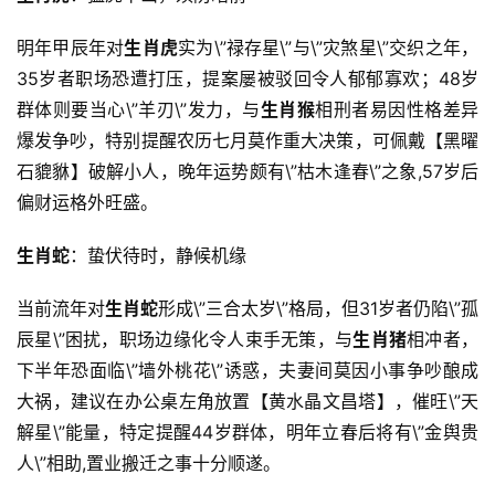
明年甲辰年对
生肖虎
实为\”禄存星\”与\”灾煞星\”交织之年，
35岁者职场恐遭打压，提案屡被驳回令人郁郁寡欢；48岁
群体则要当心\”羊刃\”发力，与
生肖猴
相刑者易因性格差异
爆发争吵，特别提醒农历七月莫作重大决策，可佩戴【黑曜
石貔貅】破解小人，晚年运势颇有\”枯木逢春\”之象,57岁后
偏财运格外旺盛。
生肖蛇
：蛰伏待时，静候机缘
当前流年对
生肖蛇
形成\”三合太岁\”格局，但31岁者仍陷\”孤
辰星\”困扰，职场边缘化令人束手无策，与
生肖猪
相冲者，
下半年恐面临\”墙外桃花\”诱惑，夫妻间莫因小事争吵酿成
大祸，建议在办公桌左角放置【黄水晶文昌塔】，催旺\”天
解星\”能量，特定提醒44岁群体，明年立春后将有\”金舆贵
人\”相助,置业搬迁之事十分顺遂。