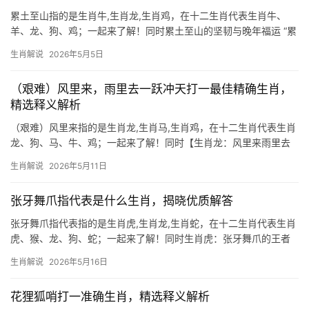
累土至山指的是生肖牛,生肖龙,生肖鸡，在十二生肖代表生肖牛、
羊、龙、狗、鸡；一起来了解！同时累土至山的坚韧与晚年福运 “累
土至山”一词，常被用来形容生肖牛的性情——踏实勤恳，如蚂蚁搬
生肖解说
2026年5月5日
土般步步为营，终能堆砌成山，这类人年轻时多劳碌，30岁前事业
易遭打压，
（艰难）风里来，雨里去一跃冲天打一最佳精确生肖，
精选释义解析
（艰难）风里来指的是生肖龙,生肖马,生肖鸡，在十二生肖代表生肖
龙、狗、马、牛、鸡；一起来了解！同时【生肖龙：风里来雨里去
的冲天之势】 “艰难”二字，恰似生肖龙前半生的写照，风里闯，雨
生肖解说
2026年5月11日
里奔，2026年却是一跃冲天的关键节点，龙属辰土，天生带三分傲
骨，七分韧劲，
张牙舞爪指代表是什么生肖，揭晓优质解答
张牙舞爪指代表指的是生肖虎,生肖龙,生肖蛇，在十二生肖代表生肖
虎、猴、龙、狗、蛇；一起来了解！同时生肖虎：张牙舞爪的王者
象征 “张牙舞爪”一词，常让人联想到威猛霸气的生肖虎，虎为百兽
生肖解说
2026年5月16日
之王，其锋芒毕露的姿态，恰如成语所描绘的张扬之态，2026年对
属虎者而言极为
花狸狐哨打一准确生肖，精选释义解析