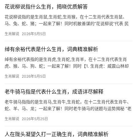
花说柳说指什么生肖，揭晓优质解答
花说柳说指的是生肖鼠,生肖蛇,生肖猴，在十二生肖代表生肖鼠、
马、兔、蛇、猪；一起来了解！同时机敏善谋的“花说柳说”代表 民
间常以“花说柳说”形容巧舌如簧之人，而生肖鼠正是此中高手，鼠年
生肖解说
2026年5月5日
出生者天生伶俐，言语间常带三分机锋，若遇利益相关之事，更能
将“花说柳
绰有余裕代表是什么生肖，词典精准解析
绰有余裕代表指的是生肖虎,生肖蛇,生肖羊，在十二生肖代表生肖
虎、猴、马、狗、蛇；一起来了解！同时【1. 生肖虎：威震山林却
逢流年暗礁】 2026年对生肖虎而言，是吉凶交织的转折年，事业上
生肖解说
2026年5月5日
“猛虎下山”之势易遭打压，尤其29岁至51岁群体，项目被抢、团队
停滞的
老牛骑马指是代表什么生肖，成语详尽解释
老牛骑马指指的是生肖马,生肖牛,生肖蛇，在十二生肖代表生肖牛、
蛇、羊、马、龙；一起来了解！同时老牛骑马的谜题与运势揭秘 “老
牛骑马”这一古怪说法，实则暗藏生肖玄机，在民间传说中，生肖牛
生肖解说
2026年5月25日
象征勤恳踏实，而“骑马”则隐喻超越常规的机遇，若将此谜题对应生
肖，多半
人在陇头凝望久打一正确生肖，词典精准解析