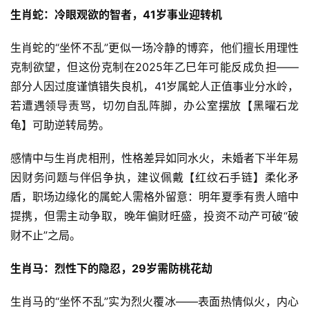
生肖蛇：冷眼观欲的智者，41岁事业迎转机
生肖蛇的“坐怀不乱”更似一场冷静的博弈，他们擅长用理性
克制欲望，但这份克制在2025年乙巳年可能反成负担——
部分人因过度谨慎错失良机，41岁属蛇人正值事业分水岭，
若遭遇领导责骂，切勿自乱阵脚，办公室摆放【黑曜石龙
龟】可助逆转局势。
感情中与生肖虎相刑，性格差异如同水火，未婚者下半年易
因财务问题与伴侣争执，建议佩戴【红纹石手链】柔化矛
盾，职场边缘化的属蛇人需格外留意：明年夏季有贵人暗中
提携，但需主动争取，晚年偏财旺盛，投资不动产可破“破
财不止”之局。
生肖马：烈性下的隐忍，29岁需防桃花劫
生肖马的“坐怀不乱”实为烈火覆冰——表面热情似火，内心