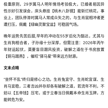
极重原则，29岁属马人明年情场考验极大，已婚者易因异
性示好引发误会，床头悬挂【桃木八卦镜】能斩烂桃花，事
业上，团队停滞时属马人常成众矢之的，与生肖鼠相冲者更
遭打压，佩戴【绿幽灵聚宝盆】可稳固气场。
晚年运势先苦后甜,早年的冲动在55岁后化为豁达，尤其与
生肖狗相合者，子孙缘十分深厚，但需注意：2026年丙午
年财运起伏，莫要盲目跟风投资，破解之道在于书房放置
【铜马踏燕】，催旺“驿马星”带来远方财源。
文末点睛
“坐怀不乱”终归是修心之功。生肖兔宜守、生肖蛇宜谋、生
肖马宜稳，三者吉凶并存却各有破解之道，若流年不利，不
妨以【五帝钱】压宅，或于立春当日佩戴本命生肖玉牌，方
能转危为安。