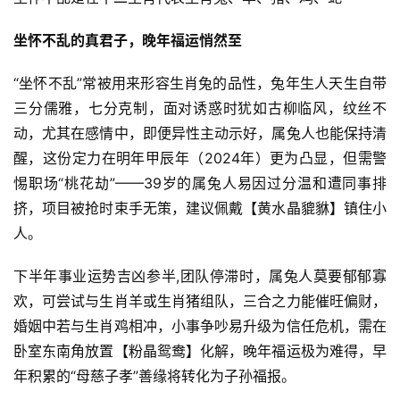
坐怀不乱的真君子，晚年福运悄然至
“坐怀不乱”常被用来形容生肖兔的品性，兔年生人天生自带
三分儒雅，七分克制，面对诱惑时犹如古柳临风，纹丝不
动，尤其在感情中，即便异性主动示好，属兔人也能保持清
醒，这份定力在明年甲辰年（2024年）更为凸显，但需警
惕职场“桃花劫”——39岁的属兔人易因过分温和遭同事排
挤，项目被抢时束手无策，建议佩戴【黄水晶貔貅】镇住小
人。
下半年事业运势吉凶参半,团队停滞时，属兔人莫要郁郁寡
欢，可尝试与生肖羊或生肖猪组队，三合之力能催旺偏财，
婚姻中若与生肖鸡相冲，小事争吵易升级为信任危机，需在
卧室东南角放置【粉晶鸳鸯】化解，晚年福运极为难得，早
年积累的“母慈子孝”善缘将转化为子孙福报。