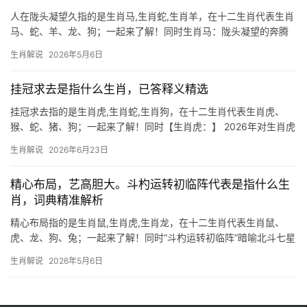
人在陇头凝望久指的是生肖马,生肖蛇,生肖羊，在十二生肖代表生肖
马、蛇、羊、龙、狗；一起来了解！同时生肖马：陇头凝望的奔腾
之魂 “人在陇头凝望久”这一谜面，暗藏的正是生肖马，陇头即山
生肖解说
2026年5月6日
巅，古人常以“陇头流水”喻指远行，而马作为驰骋千里的象征，与
“凝望远方”的意象
挂冠求去是指什么生肖，已答释义精选
挂冠求去指的是生肖虎,生肖蛇,生肖狗，在十二生肖代表生肖虎、
猴、蛇、猪、狗；一起来了解！同时【生肖虎：】 2026年对生肖虎
而言，是吉凶交织的一年，下半年事业运势格外动荡，部分人可能
生肖解说
2026年6月23日
遭遇项目被抢或团队停滞，职场中易被领导责骂，郁郁寡欢者不在
少数，尤其2
精心布局，艺高胆大。斗杓运转初临阵代表是指什么生
肖，词典精准解析
精心布局指的是生肖鼠,生肖虎,生肖龙，在十二生肖代表生肖鼠、
虎、龙、狗、兔；一起来了解！同时“斗杓运转初临阵”暗喻北斗七星
方位轮转，首现战机的正是生肖鼠，子时为天地灵气交汇之际，生
生肖解说
2026年5月6日
肖鼠恰逢其会，古籍称其“衔烛照夜”，象征在混沌中开辟生机的智
慧，2024