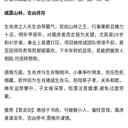
威震山林，吉凶并存
生肖虎之人天生自带霸气，犹如山林之王，行事果断且魄力
十足，明年甲辰年，对属虎者而言极为关键，尤其是29岁
和41岁者，事业上易遭打压，项目被抢或团队停滞不前，甚
至因领导责骂而郁郁寡欢，下半年转机显现，若能把握贵人
相助,可扭转颓势。
感情方面，生肖虎与生肖猴相冲，小事争吵频发，信任危机
暗藏，若伴侣为生肖猪或生肖马，则母慈子孝，关系和睦，
晚年运势攀升，子女缘深厚，但需注意健康,避免过度劳
累。
推荐【青龙剑】悬挂于书房，可破解小人，催旺官禄，属虎
者逢龙年，吉凶参半,需格外谨慎。