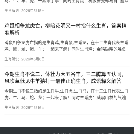
马、牛、羊、虎；一起来了解！同时生肖鼠：机敏善变却易折 “蠹众
木折”原指虫蛀过多导致树木折断，暗喻积弊成灾，若对应生肖鼠，
生肖解说
2026年5月5日
则显其聪慧过人却易因小失大——2026年逢太岁相冲，下半年事业
恐遭打压
鸡鼠相争龙虎亡，柳暗花明又一村指什么生肖，答案精
准解析
鸡鼠相争龙虎亡指的是生肖鸡,生肖鼠,生肖龙，在十二生肖代表生肖
鸡、鼠、龙、猪、羊；一起来了解！同时生肖鸡：金鸣破晓的胜负
之争 “鸡鼠相争龙虎亡”这句俗语中，生肖鸡扮演着“先声夺人”的角
生肖解说
2026年5月6日
色，在命理中，生肖鸡对应地支“酉”，五行属金，象征锐利与果决，
2024甲辰
今期生肖不说二，体壮力大五谷丰，三二腾算五认同，
风吹草低见牛羊猜打一最佳正确生肖，成语释义解答
今期生肖不说二指的是生肖牛,生肖虎,生肖马，在十二生肖代表生肖
虎、牛、马、蛇、龙；一起来了解！同时生肖虎：威震山林的气魄
王者 “今期生肖不说二”暗指排行第二的生肖虎，其“体壮力大五谷丰”
生肖解说
2026年5月6日
正应了虎的王者风范，虎在十二地支中配属“寅”，象征力量与机遇，
2024甲