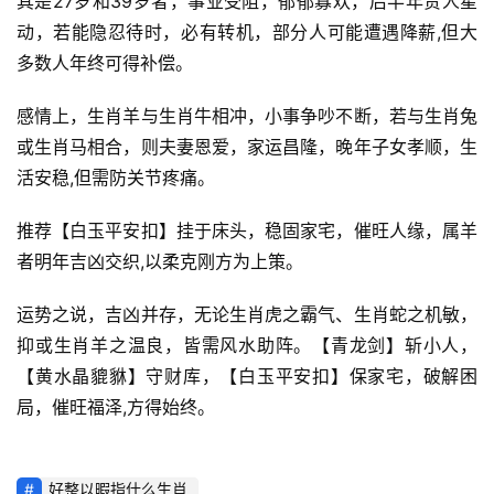
其是27岁和39岁者，事业受阻，郁郁寡欢，后半年贵人星
动，若能隐忍待时，必有转机，部分人可能遭遇降薪,但大
多数人年终可得补偿。
感情上，生肖羊与生肖牛相冲，小事争吵不断，若与生肖兔
或生肖马相合，则夫妻恩爱，家运昌隆，晚年子女孝顺，生
活安稳,但需防关节疼痛。
推荐【白玉平安扣】挂于床头，稳固家宅，催旺人缘，属羊
者明年吉凶交织,以柔克刚方为上策。
运势之说，吉凶并存，无论生肖虎之霸气、生肖蛇之机敏，
抑或生肖羊之温良，皆需风水助阵。【青龙剑】斩小人，
【黄水晶貔貅】守财库，【白玉平安扣】保家宅，破解困
局，催旺福泽,方得始终。
好整以暇指什么生肖