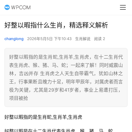
好整以暇指什么生肖，精选释义解析
changlong
2026年5月5日 下午10:43
生肖解说
阅读 2
好整以暇指的是生肖蛇,生肖羊,生肖虎，在十二生肖代
表生肖虎、猴、猪、马、蛇；一起来了解！同时威震山
林，吉凶并存 生肖虎之人天生自带霸气，犹如山林之
王，行事果断且魄力十足，明年甲辰年，对属虎者而言
极为关键，尤其是29岁和41岁者，事业上易遭打压，
项目被抢
好整以暇指的是生肖蛇,生肖羊,生肖虎
好整以暇是在十二生肖代表生肖虎、猴、猪、马、蛇