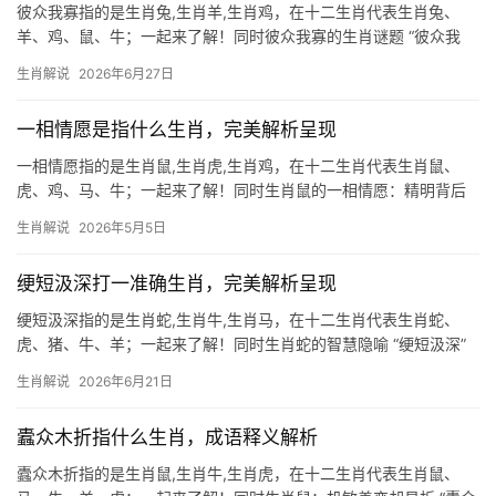
彼众我寡指的是生肖兔,生肖羊,生肖鸡，在十二生肖代表生肖兔、
羊、鸡、鼠、牛；一起来了解！同时彼众我寡的生肖谜题 “彼众我
寡”一词常暗指竞争中的弱势方，在生肖文化中，生肖兔、生肖羊、
生肖解说
2026年6月27日
生肖鸡最贴合此意，兔性温顺，易受群兽压制；羊逢狼虎，常陷孤
立无援；鸡鸣晨
一相情愿是指什么生肖，完美解析呈现
一相情愿指的是生肖鼠,生肖虎,生肖鸡，在十二生肖代表生肖鼠、
虎、鸡、马、牛；一起来了解！同时生肖鼠的一相情愿：精明背后
的执着幻梦 所谓“一相情愿”，恰如生肖鼠在深夜囤粮时的痴迷——
生肖解说
2026年5月5日
明明粮仓已满，仍觉不够，这类人常将算计当作智慧，把投机视为
机遇，2024
绠短汲深打一准确生肖，完美解析呈现
绠短汲深指的是生肖蛇,生肖牛,生肖马，在十二生肖代表生肖蛇、
虎、猪、牛、羊；一起来了解！同时生肖蛇的智慧隐喻 “绠短汲深”
字面意为短绳难取深井之水，暗喻能力有限却要应对复杂局面，在
生肖解说
2026年6月21日
十二生肖中，唯有生肖蛇与之神似——蛇身柔软无足，却能攀岩钻
洞，以柔克刚化
蠹众木折指什么生肖，成语释义解析
蠹众木折指的是生肖鼠,生肖牛,生肖虎，在十二生肖代表生肖鼠、