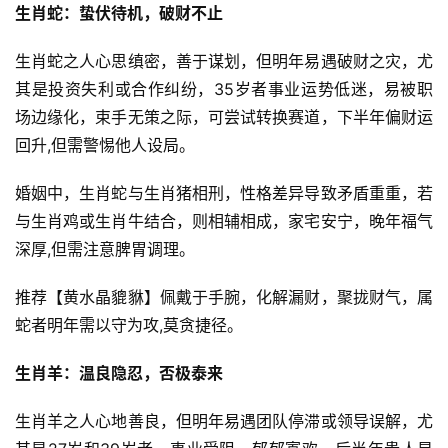
生肖蛇：蛰伏待机，破财不止
生肖蛇之人心思缜密，善于谋划，但明年易遇破财之灾，尤
其是投资失利或合作纠纷，35岁者事业运势低迷，易被职
场边缘化，束手无策之际，可尝试转换赛道，下半年偏财运
回升,但需警惕他人设局。
婚姻中，生肖蛇与生肖猪相刑，性格差异导致矛盾重重，若
与生肖鸡或生肖牛结合，则相辅相成，家宅安宁，晚年福气
深厚,但需注意脾胃调理。
推荐【黄水晶貔貅】佩戴于手腕，化解漏财，聚拢财气，属
蛇者明年需以守为攻,莫贪捷径。
生肖羊：温良隐忍，否极泰来
生肖羊之人心地善良，但明年易遇团队停滞或领导误解，尤