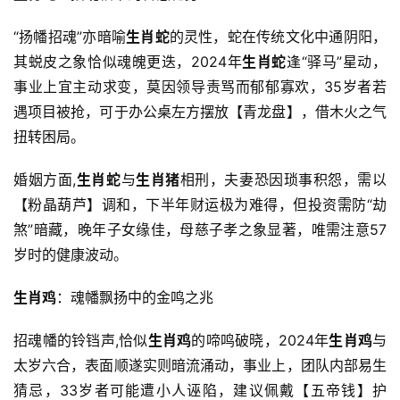
“扬幡招魂”亦暗喻
生肖蛇
的灵性，蛇在传统文化中通阴阳，
其蜕皮之象恰似魂魄更迭，2024年
生肖蛇
逢“驿马”星动，
事业上宜主动求变，莫因领导责骂而郁郁寡欢，35岁者若
遇项目被抢，可于办公桌左方摆放【青龙盘】，借木火之气
扭转困局。
婚姻方面,
生肖蛇
与
生肖猪
相刑，夫妻恐因琐事积怨，需以
【粉晶葫芦】调和，下半年财运极为难得，但投资需防“劫
煞”暗藏，晚年子女缘佳，母慈子孝之象显著，唯需注意57
岁时的健康波动。
生肖鸡
：魂幡飘扬中的金鸣之兆
招魂幡的铃铛声,恰似
生肖鸡
的啼鸣破晓，2024年
生肖鸡
与
太岁六合，表面顺遂实则暗流涌动，事业上，团队内部易生
猜忌，33岁者可能遭小人诬陷，建议佩戴【五帝钱】护