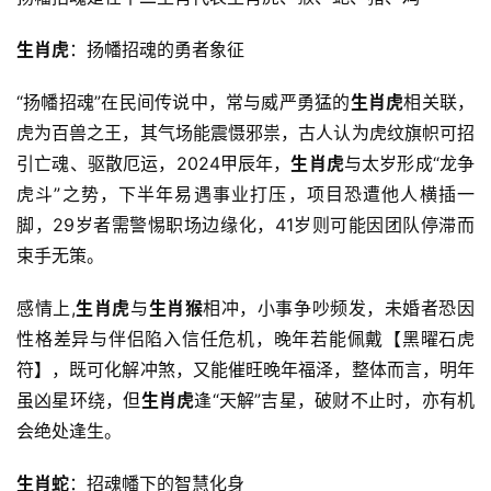
生肖虎
：扬幡招魂的勇者象征
“扬幡招魂”在民间传说中，常与威严勇猛的
生肖虎
相关联，
虎为百兽之王，其气场能震慑邪祟，古人认为虎纹旗帜可招
引亡魂、驱散厄运，2024甲辰年，
生肖虎
与太岁形成“龙争
虎斗”之势，下半年易遇事业打压，项目恐遭他人横插一
脚，29岁者需警惕职场边缘化，41岁则可能因团队停滞而
束手无策。
感情上,
生肖虎
与
生肖猴
相冲，小事争吵频发，未婚者恐因
性格差异与伴侣陷入信任危机，晚年若能佩戴【黑曜石虎
符】，既可化解冲煞，又能催旺晚年福泽，整体而言，明年
虽凶星环绕，但
生肖虎
逢“天解”吉星，破财不止时，亦有机
会绝处逢生。
生肖蛇
：招魂幡下的智慧化身