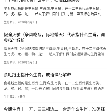
里丑捧心指代表什么生肖，揭晓优质解答
里丑捧心指的是生肖鼠,生肖虎,生肖猪，在十二生肖代表生肖鼠、
马、虎、猴、蛇；一起来了解！同时【生肖鼠：里丑捧心暗藏玄
机】 “里丑捧心”典出《庄子》，原指丑人模仿西施捧心之态，反露
生肖解说
2026年6月7日
其拙，在生肖文化中，此成语暗指生肖鼠——机敏却易弄巧成拙，
2026年对生肖
假途灭虢（争风吃醋，际地蟠天）代表指什么生肖，词
典精准解析
假途灭虢（争风吃醋指的是生肖虎,生肖猴,生肖龙，在十二生肖代表
生肖虎、龙、猴、狗、蛇；一起来了解！同时成语溯源与生肖隐喻
“假途灭虢”典出春秋战国，晋国借道虞国攻打虢国，最终回头吞并虞
生肖解说
2026年5月5日
国，暗喻借机行私、一箭双雕，此成语与生肖关联，需从“争风吃醋”
“际地蟠天”二词
食毛践土指什么生肖，成语详尽解释
食毛践土指的是生肖龙,生肖鸡,生肖狗，在十二生肖代表生肖狗、
龙、鸡、猴、鼠；一起来了解！同时食毛践土指什么生肖？成语溯
源与隐喻 “食毛践土”典出《左传》，原指百姓依赖土地生存，后引
生肖解说
4天前
申为忘本负义之人，在生肖文化中，此成语暗指生肖狗——犬类啃
食皮毛、践踏泥
今期生肖十一开，三三相边二一合是什么生肖，准确释