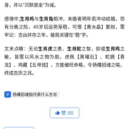
身，并以“沉默是金”为诫。
感情中,
生肖鸡
与
生肖兔
相冲，未婚者明年若冲动结婚，恐
有分离之险，45岁后运势渐稳，可借【黄水晶】聚财，需
牢记：吉凶并存之年，破局关键在“稳”字。
文末点睛：无论
生肖虎
之勇、
生肖蛇
之智，抑或
生肖鸡
之
敏，皆需以风水之物为助，虎佩【黑曜石】、蛇拥【青
龙】、鸡藏【五帝钱】，方能催旺命格，令扬幡招魂之喻，
终成吉庆之兆。
扬幡招魂指代表什么生肖
赞
(0)