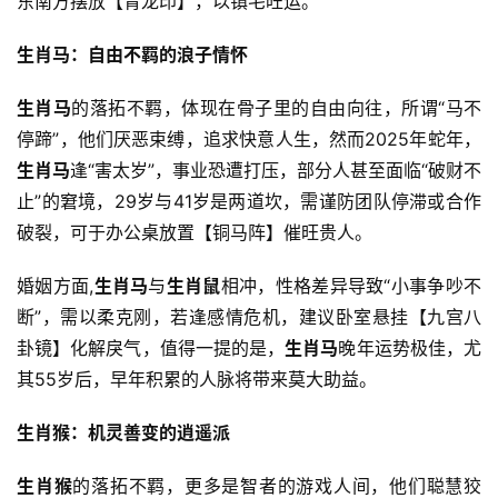
东南方摆放【青龙印】，以镇宅旺运。
生肖马：自由不羁的浪子情怀
生肖马
的落拓不羁，体现在骨子里的自由向往，所谓“马不
停蹄”，他们厌恶束缚，追求快意人生，然而2025年蛇年，
生肖马
逢“害太岁”，事业恐遭打压，部分人甚至面临“破财不
止”的窘境，29岁与41岁是两道坎，需谨防团队停滞或合作
破裂，可于办公桌放置【铜马阵】催旺贵人。
婚姻方面,
生肖马
与
生肖鼠
相冲，性格差异导致“小事争吵不
断”，需以柔克刚，若逢感情危机，建议卧室悬挂【九宫八
卦镜】化解戾气，值得一提的是，
生肖马
晚年运势极佳，尤
其55岁后，早年积累的人脉将带来莫大助益。
生肖猴：机灵善变的逍遥派
生肖猴
的落拓不羁，更多是智者的游戏人间，他们聪慧狡