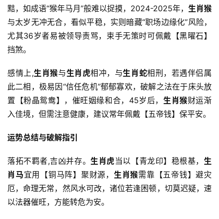
黠，如成语“猴年马月”般难以捉摸，2024-2025年，
生肖猴
与太岁无冲无合，看似平稳，实则暗藏“职场边缘化”风险，
尤其36岁者易被领导责骂，束手无策时可佩戴【黑曜石】
挡煞。
感情上,
生肖猴
与
生肖虎
相冲，与
生肖蛇
相刑，若遇伴侣属
此二相，极易因“信任危机”郁郁寡欢，破解之法在于床头放
置【粉晶鸳鸯】，催旺姻缘和合，45岁后，
生肖猴
财运渐
入佳境，但需注意健康，建议常年佩戴【五帝钱】保平安。
运势总结与破解指引
落拓不羁者,吉凶并存。
生肖虎
当以【青龙印】稳根基，
生
肖马
宜用【铜马阵】聚财源，
生肖猴
需靠【五帝钱】避灾
厄，命理无常，然风水可改，诸位若逢困顿，切莫迟疑，速
以法器催旺，方能转危为安。