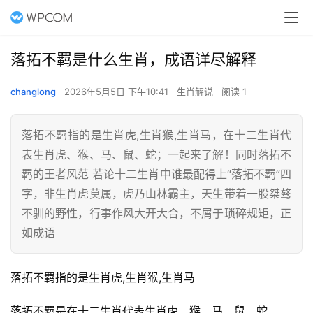
落拓不羁是什么生肖，成语详尽解释
changlong
2026年5月5日 下午10:41
生肖解说
阅读 1
落拓不羁指的是生肖虎,生肖猴,生肖马，在十二生肖代
表生肖虎、猴、马、鼠、蛇；一起来了解！同时落拓不
羁的王者风范 若论十二生肖中谁最配得上“落拓不羁”四
字，非生肖虎莫属，虎乃山林霸主，天生带着一股桀骜
不驯的野性，行事作风大开大合，不屑于琐碎规矩，正
如成语
落拓不羁指的是生肖虎,生肖猴,生肖马
落拓不羁是在十二生肖代表生肖虎、猴、马、鼠、蛇