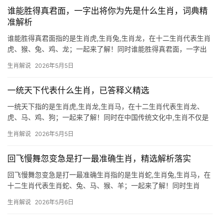
谁能胜得真君面，一字出将你为先是什么生肖，词典精
准解析
谁能胜得真君面指的是生肖虎,生肖兔,生肖龙，在十二生肖代表生肖
虎、猴、兔、鸡、龙；一起来了解！同时谁能胜得真君面，一字出
将你为先：谜底揭晓与生肖虎的王者象征 “谁能胜得真君面，一字出
生肖解说
2026年5月5日
将你为先”这句谜语，藏着一个威猛的答案——生肖虎，古人称虎为
“山君”，而“真
一统天下代表什么生肖，已答释义精选
一统天下指的是生肖虎,生肖龙,生肖马，在十二生肖代表生肖龙、
虎、马、鸡、狗；一起来了解！同时在中国传统文化中,生肖不仅是
时间的标记，更是命运与性格的隐喻。\”一统天下\”这一磅礴意象，
生肖解说
2026年5月5日
常被联想至具有王者之气的生肖，以下从三个生肖角度，深入解读
其象征意义与成
回飞慢舞忽变急是打一最准确生肖，精选解析落实
回飞慢舞忽变急是打一最准确生肖指的是生肖蛇,生肖兔,生肖马，在
十二生肖代表生肖蛇、兔、马、猴、羊；一起来了解！同时生肖
蛇：回飞慢舞忽变急的智慧化身 “回飞慢舞忽变急”恰如生肖蛇的行
生肖解说
2026年5月6日
事风格——看似慵懒从容，实则暗藏锋芒，蛇类在捕猎时往往缓慢
盘旋，却在瞬间爆发致命一击，这与谜面