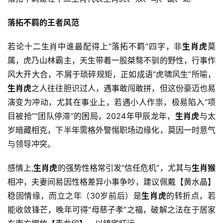
落拓不羁的王者风范
若论十二生肖中谁最配得上“落拓不羁”四字，非
生肖虎
莫
属，虎乃山林霸主，天生带着一股桀骜不驯的野性，行事作
风大开大合，不屑于琐碎规矩，正如成语“虎啸风生”所喻，
生肖虎
之人往往胆识过人，遇事敢闯敢拼，但这份豪迈也易
演变为冲动，尤其在事业上，若遇小人作祟，极易陷入“项
目被抢”“团队停滞”的困局，2024年甲辰龙年，
生肖虎
与太
岁暗藏相克，下半年需格外警惕职场边缘化，莫因一时意气
与领导冲突。
感情上,
生肖虎
的强势性格常引发“信任危机”，尤其与
生肖猴
相冲，夫妻间易因性格差异小事争吵，建议佩戴【黄水晶】
稳固情缘，而立之年（30岁前后）是
生肖虎
的转折点，若
能收敛锋芒，晚年可得“母慈子孝”之福，破解之法在于居家