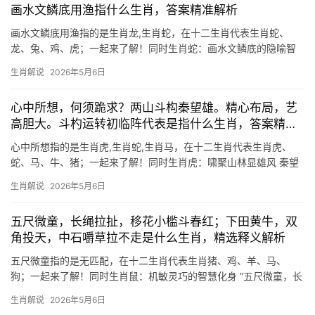
画水文鳞底用渔指什么生肖，答案精准解析
画水文鳞底用渔指的是生肖龙,生肖蛇，在十二生肖代表生肖蛇、
龙、兔、鸡、虎；一起来了解！同时生肖蛇：画水文鳞底的隐喻智
慧 “画水文鳞底用渔”这句谜语中，“文鳞”暗指蛇身花纹，“渔”谐音
生肖解说
2026年5月6日
“遇”，暗示生肖蛇，蛇在传统文化中象征智慧与机变，如成语“灵蛇
之珠”
心中所想，何须跪求？两山斗构秦望雄。精心布局，艺
高胆大。斗杓运转初临阵代表是指什么生肖，答案精准
解析
心中所想指的是生肖虎,生肖蛇,生肖马，在十二生肖代表生肖虎、
蛇、马、牛、猪；一起来了解！同时生肖虎：啸聚山林显雄风 秦望
山巅两峰对峙,恰似生肖虎盘踞之姿，古语云“斗杓运转初临阵”，正
生肖解说
2026年5月6日
暗喻虎年出生者每逢下半年星移斗转时，必遇关键转折，29岁与41
岁属虎人
五尺微童，长绳拉扯，移花小槛斗春红；下田黄牛，双
角投天，中石嚼草拉不走是什么生肖，精选释义解析
五尺微童指的是无匹配，在十二生肖代表生肖猪、鸡、羊、马、
狗；一起来了解！同时生肖鼠：机敏灵巧的智慧化身 “五尺微童，长
绳拉扯”暗喻生肖鼠的机敏特性，民间传说中，鼠咬天开，以微小身
生肖解说
2026年5月6日
躯创世，恰如孩童拽绳的巧劲。生肖鼠之人往往“移花小槛斗春红