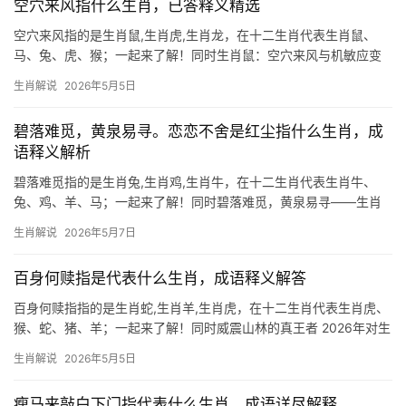
空穴来风指什么生肖，已答释义精选
空穴来风指的是生肖鼠,生肖虎,生肖龙，在十二生肖代表生肖鼠、
马、兔、虎、猴；一起来了解！同时生肖鼠：空穴来风与机敏应变
“空穴来风”一词常被误解为毫无根据的谣言，实则出自《庄子》，原
生肖解说
2026年5月5日
指风从空隙吹入，暗喻事出有因，对于生肖鼠而言，这一成语恰似
其敏锐特质的
碧落难觅，黄泉易寻。恋恋不舍是红尘指什么生肖，成
语释义解析
碧落难觅指的是生肖兔,生肖鸡,生肖牛，在十二生肖代表生肖牛、
兔、鸡、羊、马；一起来了解！同时碧落难觅，黄泉易寻——生肖
命理中的红尘执念 “碧落难觅，黄泉易寻”道尽人世无常，而“恋恋不
生肖解说
2026年5月7日
舍是红尘”正是凡俗众生对名利的执念，在生肖文化中，生肖牛、生
肖兔、生肖
百身何赎指是代表什么生肖，成语释义解答
百身何赎指指的是生肖蛇,生肖羊,生肖虎，在十二生肖代表生肖虎、
猴、蛇、猪、羊；一起来了解！同时威震山林的真王者 2026年对生
肖虎而言，是吉凶交织的转折年，下半年事业易遇“龙争虎斗”，团队
生肖解说
2026年5月5日
停滞或项目被抢，29岁至51岁者需提防领导责骂，感情上，与生肖
猴相
瘦马来敲白下门指代表什么生肖，成语详尽解释