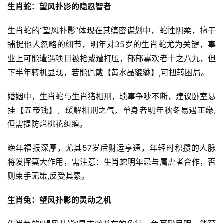
生肖蛇：望风扑影的隐忍智者
生肖蛇的“望风扑影”体现在其缜密谋划中，蛇性阴柔，擅于
捕捉他人忽略的细节，明年对35岁的生肖蛇尤为关键，事
业上可能遭遇项目被抢或遭打压，郁郁寡欢者十之八九，但
下半年转机显现，若能佩戴【黄水晶貔貅】,可扭转困局。
婚姻中，生肖蛇与生肖猪相刑，琐事争吵不断，建议卧室悬
挂【五帝钱】，缓解相刑之气，单身者明年秋冬易遇正缘,
但需提防烂桃花纠缠。
晚年福报深厚，尤其57岁后财运亨通，年轻时积攒的人脉
将发挥莫大作用，需注意：生肖蛇明年忌与属虎者合作，否
则束手无策,反受其累。
生肖兔：望风扑影的灵动之机