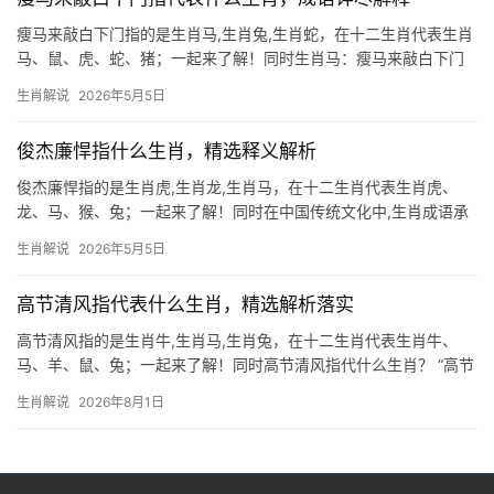
瘦马来敲白下门指的是生肖马,生肖兔,生肖蛇，在十二生肖代表生肖
马、鼠、虎、蛇、猪；一起来了解！同时生肖马：瘦马来敲白下门
的玄机 “瘦马来敲白下门”这一典故，实则暗指生肖马的坎坷运势，
生肖解说
2026年5月5日
古语中“白下”代指南京，而“瘦马”则隐喻怀才不遇、奔波劳碌之象。
生肖马天生驿
俊杰廉悍指什么生肖，精选释义解析
俊杰廉悍指的是生肖虎,生肖龙,生肖马，在十二生肖代表生肖虎、
龙、马、猴、兔；一起来了解！同时在中国传统文化中,生肖成语承
载着丰富的寓意与智慧。\”俊杰廉悍\”这一成语常被用来形容人才德
生肖解说
2026年5月5日
兼备、刚正不阿，它究竟指向哪些生肖？本文将为读者深入解读，
并剖析三个相关
高节清风指代表什么生肖，精选解析落实
高节清风指的是生肖牛,生肖马,生肖兔，在十二生肖代表生肖牛、
马、羊、鼠、兔；一起来了解！同时高节清风指代什么生肖？ “高节
清风”一词常用来形容品德高尚、气节坚贞之人，在生肖文化中，生
生肖解说
2026年8月1日
肖牛与生肖马最契合这一特质。生肖牛勤恳踏实，如老黄牛般任劳
任怨，骨子里