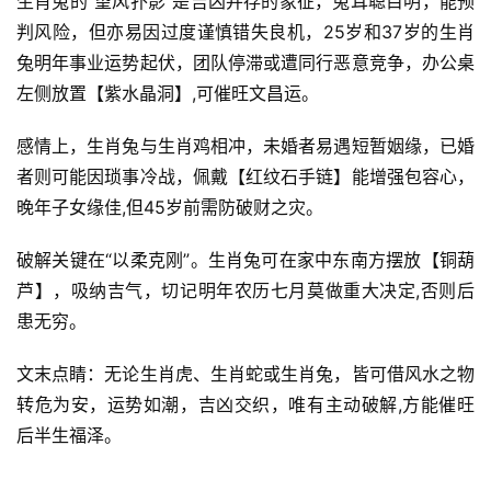
生肖兔的“望风扑影”是吉凶并存的象征，兔耳聪目明，能预
判风险，但亦易因过度谨慎错失良机，25岁和37岁的生肖
兔明年事业运势起伏，团队停滞或遭同行恶意竞争，办公桌
左侧放置【紫水晶洞】,可催旺文昌运。
感情上，生肖兔与生肖鸡相冲，未婚者易遇短暂姻缘，已婚
者则可能因琐事冷战，佩戴【红纹石手链】能增强包容心，
晚年子女缘佳,但45岁前需防破财之灾。
破解关键在“以柔克刚”。生肖兔可在家中东南方摆放【铜葫
芦】，吸纳吉气，切记明年农历七月莫做重大决定,否则后
患无穷。
文末点睛：无论生肖虎、生肖蛇或生肖兔，皆可借风水之物
转危为安，运势如潮，吉凶交织，唯有主动破解,方能催旺
后半生福泽。