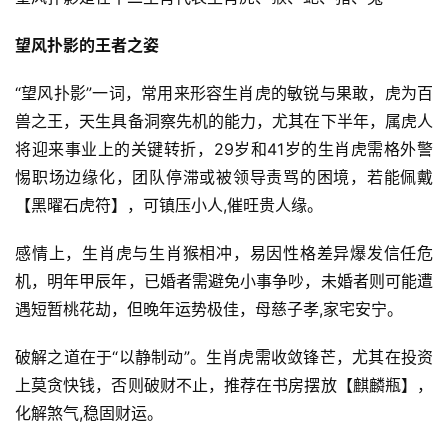
望风扑影的王者之姿
“望风扑影”一词，常用来形容生肖虎的敏锐与果敢，虎为百
兽之王，天生具备洞察先机的能力，尤其在下半年，属虎人
将迎来事业上的关键转折，29岁和41岁的生肖虎需格外警
惕职场边缘化，团队停滞或被领导责骂的困境，若能佩戴
【黑曜石虎符】，可镇压小人,催旺贵人缘。
感情上，生肖虎与生肖猴相冲，易因性格差异爆发信任危
机，明年甲辰年，已婚者需避免小事争吵，未婚者则可能遭
遇短暂桃花劫，但晚年运势极佳，母慈子孝,家宅安宁。
破解之道在于“以静制动”。生肖虎需收敛锋芒，尤其在投资
上莫贪快钱，否则破财不止，推荐在书房摆放【麒麟瓶】，
化解煞气,稳固财运。