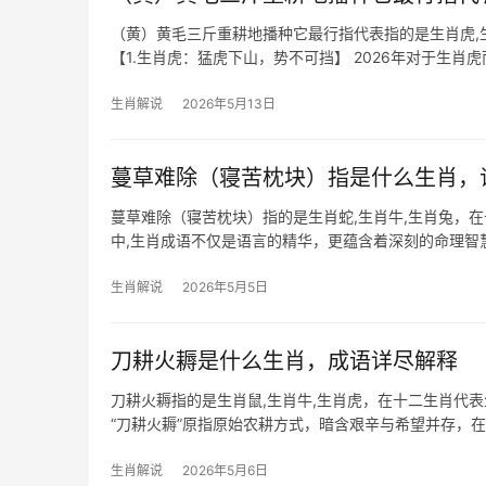
（黄）黄毛三斤重耕地播种它最行指代表指的是生肖虎,
【1.生肖虎：猛虎下山，势不可挡】 2026年对于生
团队停滞，但下半年贵人星动，尤其9
生肖解说
2026年5月13日
蔓草难除（寝苦枕块）指是什么生肖，
蔓草难除（寝苦枕块）指的是生肖蛇,生肖牛,生肖兔，
中,生肖成语不仅是语言的精华，更蕴含着深刻的命理智慧
分析三个相关生肖的运势与
生肖解说
2026年5月5日
刀耕火耨是什么生肖，成语详尽解释
刀耕火耨指的是生肖鼠,生肖牛,生肖虎，在十二生肖代
“刀耕火耨”原指原始农耕方式，暗含艰辛与希望并存，
逆境中开辟生
生肖解说
2026年5月6日