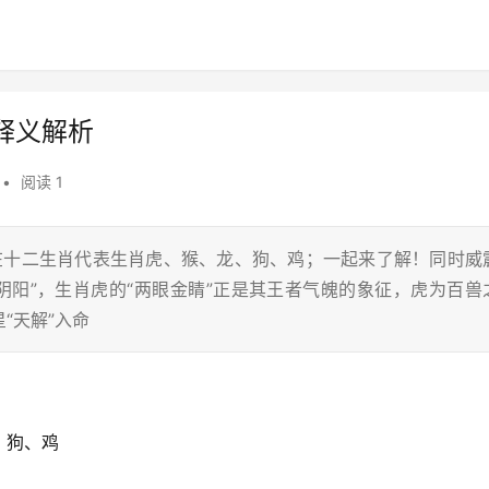
释义解析
•
阅读 1
，在十二生肖代表生肖虎、猴、龙、狗、鸡；一起来了解！同时威
阴阳”，生肖虎的“两眼金睛”正是其王者气魄的象征，虎为百兽
“天解”入命
、狗、鸡