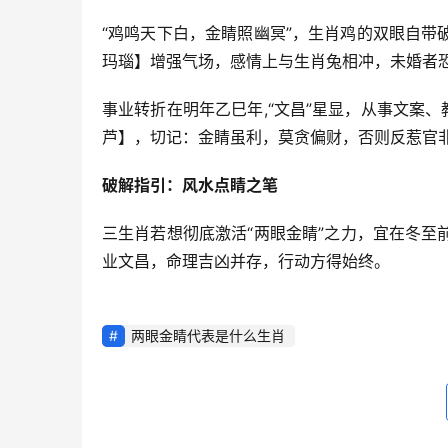
“鸡鸣天下白，金睛照幽冥”，生肖鸡的双眼自带
玛瑙】增强气场，感情上与生肖兔相冲，未婚者
事业转折在明年乙巳年,“文昌”星显，从事文案
芦】，切记：金睛虽利，莫贪偏财，否则反惹官
破解指引：风水点睛之笔
三生肖若想彻底激活“两眼金睛”之力，宜在冬
业文昌，命理吉凶并存，行动方得始终。
两眼金睛代表是什么生肖