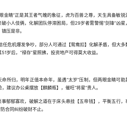
两眼金睛”正是其王者气魄的象征，虎为百兽之尊，天生具备敏锐
识破小人伎俩，化解团队停滞困局，但29岁者需警惕“剑锋”凶星
】镇压是非。
因信任危机爆发争吵，部分人可通过【鸳鸯扣】化解矛盾，但大多
51岁后，“禄存”星照拂，投资地产可得莫大收益。
天命所归，明年正值本命年，虽遇“太岁”压制，但两眼金睛可助
抢，建议办公桌摆放【麒麟瓶】，催旺“将星”贵人。
因琐事郁郁寡欢，破解之道在于床头悬挂【五帝钱】，平衡五行，
需防合同纠纷破财不止。