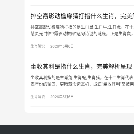
排空霞影动檐扉猜打指什么生肖，完美
排空霞影动檐扉猜打指的是生肖鼠,生肖牛,生肖虎，在
慧灵光 “排空霞影动檐扉”这句诗谜的谜底，正是生肖鼠
的敏捷姿态，属鼠者天
生肖解说
2026年5月6日
坐收其利是指什么生肖，完美解析呈现
坐收其利指的是生肖兔,生肖蛇,生肖猪，在十二生肖代
表年份的轮回，更暗藏命运玄机，成语“坐收其利”常被
本文将深入解析
生肖解说
2026年5月6日