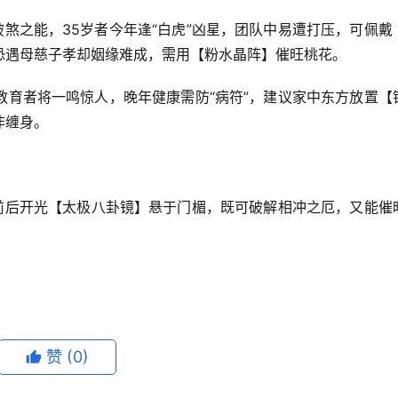
破煞之能，35岁者今年逢“白虎”凶星，团队中易遭打压，可佩戴
恐遇母慈子孝却姻缘难成，需用【粉水晶阵】催旺桃花。
、教育者将一鸣惊人，晚年健康需防“病符”，建议家中东方放置【
非缠身。
至前后开光【太极八卦镜】悬于门楣，既可破解相冲之厄，又能催
赞
(0)