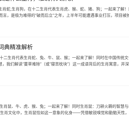
生肖蛇,生肖狗，在十二生肖代表生肖虎、猴、蛇、猪、狗；一起来了解！
肖虎而言，是极为难得的“破而后立”之年，上半年可能遭遇事业打压，项目被
词典精准解析
在十二生肖代表生肖蛇、兔、牛、鼠、猴；一起来了解！同时在中国传统文
，我们解读“蔓草难除”（或“寝苦枕块”）这一成语背后的生肖寓意，并
表生肖鼠、牛、虎、猴、兔；一起来了解！同时生肖鼠：刀耕火耨的智慧与
在生肖文化中，生肖鼠恰如这一意象的化身——凭借敏锐嗅觉和勤勉天性