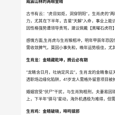
威震山林的两眼金睛
古书有云：“虎目如炬，洞穿阴阳”，生肖虎的“
力，尤其在下半年，吉星“天解”入命，事业上能
因性格强势遭领导责骂，建议佩戴【黑曜石虎符
感情方面,生肖虎与生肖猴相冲，明年甲辰年恐
需收敛脾气，莫因小事失和，晚年运势极佳，尤其
生肖龙：金睛藏乾坤，腾云必有期
“龙睛含日月，吐纳定风云”，生肖龙的金睛象征
透职场边缘化陷阱，41岁龙人需格外留意项目被
婚姻宫受“伏尸”干扰，与生肖狗相刑，夫妻易
上，下半年“驿马”星动，海外机遇极为难得，但
生肖鸡：金睛破晓，啼鸣镇邪