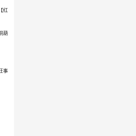
【红
铜葫
旺事