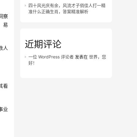
四十风光庆有余，风流才子俏佳人打一精
准什么正确生肖，答案精准解析
洞察
，易
近期评论
数人
一位 WordPress 评论者
发表在
世界，您
好！
其看
事业