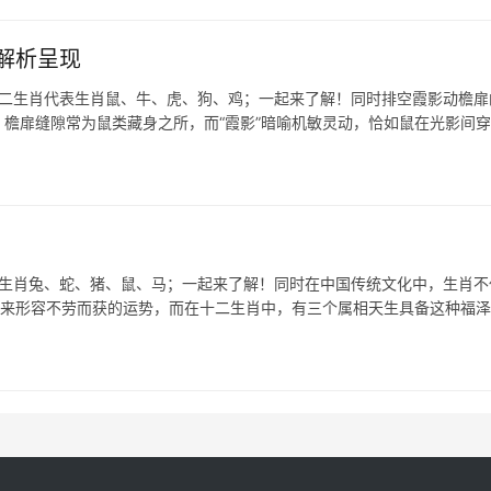
解析呈现
十二生肖代表生肖鼠、牛、虎、狗、鸡；一起来了解！同时排空霞影动檐扉
，檐扉缝隙常为鼠类藏身之所，而“霞影”暗喻机敏灵动，恰如鼠在光影间
表生肖兔、蛇、猪、鼠、马；一起来了解！同时在中国传统文化中，生肖不
用来形容不劳而获的运势，而在十二生肖中，有三个属相天生具备这种福