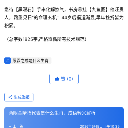
急待【黑曜石】手串化解煞气，书房悬挂【九鱼图】催旺贵
人，霜重见日”的命理玄机：44岁后福运渐显,早年挫折皆为
积累。
（总字数1825字,严格遵循所有技术规范）
履霜之戒是什么生肖
赞
(0)
生成海报
两眼金睛指代表是什么生肖，成语释义解析
上一篇
2026年5月5日 下午10:39