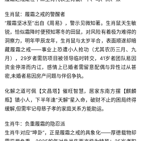
生肖鼠：履霜之戒的警醒者
“履霜坚冰至”出自《周易》，警示见微知著。生肖鼠天生敏
锐，恰似霜降时便预知寒冬的田鼠，对风险有着极为难得的
洞察力，明年甲辰龙年，生肖鼠与太岁半合，表面顺遂却暗
藏履霜之戒——事业上恐遭小人抢功（尤其农历三月、九
月），29岁者需防项目被领导临时转交，41岁者团队易因
资金停滞而内讧，感情上已婚者需留意配偶与异性过从甚
密,未婚者易因房产问题与伴侣争执。
化解之道可佩【文昌塔】催旺智慧，居家东南方摆【麒麟
瓶】镇小人，下半年逢“天解”星入命，破财不止的困局终得
缓解,但需牢记母慈子孝的家庭关系方能助运。
生肖牛：负重履霜的隐忍派
生肖牛对应“坤卦”，正是履霜之戒的具象化——厚德载物却