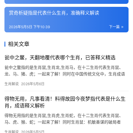
赏奇析疑指是代表什么生肖，准确释义解读
2026年5月5日 下午10:39
下一篇
相关文章
瓮中之鳖，天翻地覆代表哪个生肖，已答释义精选
瓮中之鳖指的是生肖鼠,生肖龙,生肖马，在十二生肖代表生肖鼠、
龙、马、猪、虎；一起来了解！同时在中国传统文化中，生肖成语
不仅是语言智慧的结晶，更暗藏命理玄机，今天我们将解读三个与
生肖解说
2026年5月6日
“瓮中之鳖”“天翻地覆”相关的生肖,揭示其背后的吉凶征兆与破解之
道。 “瓮中
得物无用，凡事看清！料得故园今夜梦指代表是什么生
肖，成语释义解析
得物无用指的是生肖鼠,生肖虎,生肖蛇，在十二生肖代表生肖鼠、
马、虎、猴、蛇；一起来了解！同时生肖鼠：机敏善谋的破局者
2026年对生肖鼠而言，是吉凶交织的一年，上半年易遇职场暗流，
生肖解说
2026年5月5日