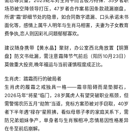
需忍辱负重，2025蛇年对生肖牛而言极为特殊：35岁者职
场恐被空降领导打压，47岁者合作案易因条款疏漏崩盘，
所谓“霜”即细节处的隐患，如合同数字遗漏、口头承诺未书
面化等，感情上属牛人明年与生肖马相害，夫妻为子女教育
费争执,恋人则因彩礼问题郁郁寡欢。
建议随身携带【黄水晶】聚财，办公室西北角放置【铜算
盘】防文书纰漏，需注意霜降节气前后（阳历10月23日）
莫做重大投资,晚年福运与当前谨慎程度成正比。
生肖虎：踏霜而行的破局者
生肖虎的履霜之戒独具一格——霜非阻碍而是垫脚石，
2026马年“将星”临门，28岁属虎人有望突破职业瓶颈，但
需警惕农历五月“劫煞”当道，竞标方案恐被对手窃取，40岁
者下半年遇“禄存”星照拂，看似母慈子孝的家庭关系下，需
防兄弟姐妹争产，单身者与生肖猴相冲,恋情易因性格差异
在冬至前后崩解。