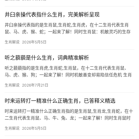
项目被抢或团队停滞的情况极为难得，29岁至51岁者需警惕领导责
骂，但下半
井臼亲操代表指什么生肖，完美解析呈现
井臼亲操代表指的是生肖鼠,生肖蛇,生肖虎，在十二生肖代表生肖
鼠、马、虎、猴、蛇；一起来了解！同时生肖鼠：机敏灵巧的生存
智慧 2026年对生肖鼠而言是吉凶交织之年，下半年事业易遇“明枪
生肖解说
2026年5月5日
暗箭”，29岁至51岁者需警惕项目被抢或团队停滞，尤其农历八月前
后可能遭领
听之藐藐是什么生肖，词典精准解析
听之藐藐指的是生肖虎,生肖蛇,生肖鼠，在十二生肖代表生肖鼠、
马、虎、猴、狗；一起来了解！同时机敏善变却易陷信任危机 生肖
鼠天生聪慧，心思缜密如珠算，然2026年恐遇“听之藐藐”之困局，
生肖解说
2026年7月21日
事业上，29岁至51岁者易遭团队停滞，项目被抢如风卷残云，领导
责骂声
时来运转打一精准什么正确生肖，已答释义精选
时来运转打一精准什么正确生肖指的是生肖鼠,生肖龙,生肖蛇，在十
二生肖代表生肖鼠、马、牛、兔、龙；一起来了解！同时生肖鼠时
来运转的玄机 2024甲辰年对生肖鼠而言，恰如枯木逢春，上半年或
生肖解说
2026年5月5日
有“太岁压运”之困，尤其29岁者易遭职场边缘化，项目被抢、团队
停滞令其束手无策，然立秋后