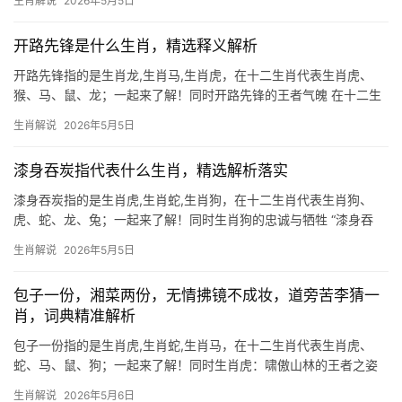
生肖解说
2026年5月5日
后立”之象，部分人上半年会遭遇项目被抢、团队停滞的困境，尤其
29岁
开路先锋是什么生肖，精选释义解析
开路先锋指的是生肖龙,生肖马,生肖虎，在十二生肖代表生肖虎、
猴、马、鼠、龙；一起来了解！同时开路先锋的王者气魄 在十二生
肖中，生肖虎常被视为“开路先锋”，因其勇猛果敢、敢于突破的特
生肖解说
2026年5月5日
性，虎为百兽之王，天生具备领导力与冒险精神，恰如事业中冲锋
陷阵的先行者，
漆身吞炭指代表什么生肖，精选解析落实
漆身吞炭指的是生肖虎,生肖蛇,生肖狗，在十二生肖代表生肖狗、
虎、蛇、龙、兔；一起来了解！同时生肖狗的忠诚与牺牲 “漆身吞
炭”典出战国刺客豫让为复仇毁容吞炭，象征极致忠诚与自我牺牲，
生肖解说
2026年5月5日
在生肖文化中，生肖狗与之最为契合，狗天性护主，甚至愿以命相
护，恰如豫让“
包子一份，湘菜两份，无情拂镜不成妆，道旁苦李猜一
肖，词典精准解析
包子一份指的是生肖虎,生肖蛇,生肖马，在十二生肖代表生肖虎、
蛇、马、鼠、狗；一起来了解！同时生肖虎：啸傲山林的王者之姿
2024甲辰年对生肖虎而言是“吉凶并存”的年份，上半年受“驿马”星影
生肖解说
2026年5月6日