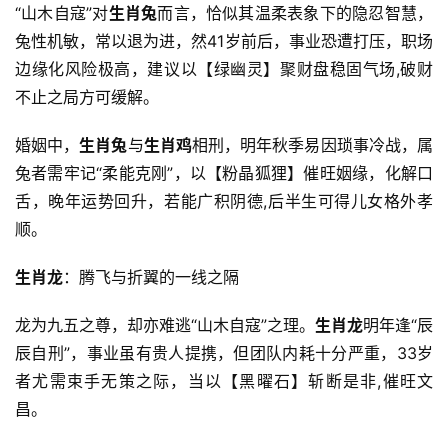
“山木自寇”对
生肖兔
而言，恰似其温柔表象下的隐忍智慧，
兔性机敏，常以退为进，然41岁前后，事业恐遭打压，职场
边缘化风险极高，建议以【绿幽灵】聚财盘稳固气场,破财
不止之局方可缓解。
婚姻中，
生肖兔
与
生肖鸡
相刑，明年秋季易因琐事冷战，属
兔者需牢记“柔能克刚”，以【粉晶狐狸】催旺姻缘，化解口
舌，晚年运势回升，若能广积阴德,后半生可得儿女格外孝
顺。
生肖龙
：腾飞与折翼的一线之隔
龙为九五之尊，却亦难逃“山木自寇”之理。
生肖龙
明年逢“辰
辰自刑”，事业虽有贵人提携，但团队内耗十分严重，33岁
者尤需束手无策之际，当以【黑曜石】斩断是非,催旺文
昌。