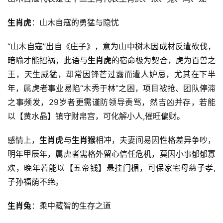
生肖虎
：山木自寇的勇猛与隐忧
“山木自寇”出自《庄子》，意为山中树木因成材反遭砍伐，
暗喻才能招祸，此语与
生肖虎
的宿命极为契合，虎为百兽之
王，天生威猛，却常因锋芒过露而遭人妒忌，尤其在下半
年，属虎者事业易陷“木秀于林”之困，项目被抢、团队停滞
之事频发，29岁者更需谨防领导责骂，然吉凶并存，若能
以【黄水晶】镇守财帛宫，可化解小人,催旺偏财。
感情上，
生肖虎
与
生肖猴
相冲，夫妻间易因性格差异争吵，
明年甲辰年，属虎者需格外留心信任危机，莫因小事郁郁寡
欢，晚年若能以【五帝钱】悬挂门楣，可保家宅母慈子孝,
子孙福荫不绝。
生肖兔
：柔中藏智的生存之道