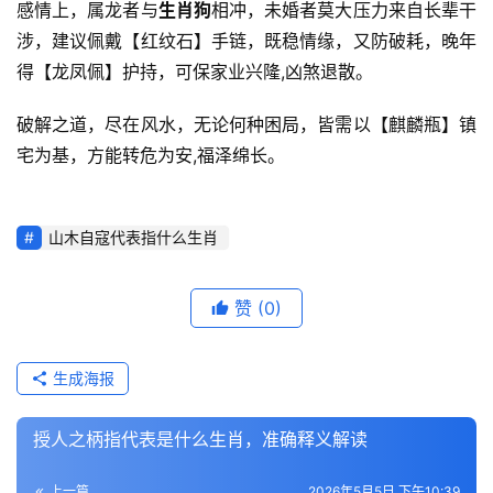
感情上，属龙者与
生肖狗
相冲，未婚者莫大压力来自长辈干
涉，建议佩戴【红纹石】手链，既稳情缘，又防破耗，晚年
得【龙凤佩】护持，可保家业兴隆,凶煞退散。
破解之道，尽在风水，无论何种困局，皆需以【麒麟瓶】镇
宅为基，方能转危为安,福泽绵长。
山木自寇代表指什么生肖
赞
(0)
生成海报
授人之柄指代表是什么生肖，准确释义解读
上一篇
2026年5月5日 下午10:39