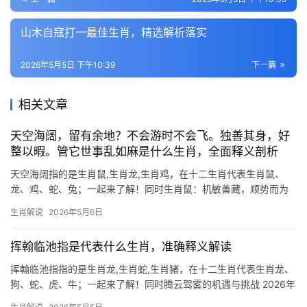
山木自寇打一最佳生肖，精选解析落实
2026年5月5日 下午10:39
下一篇
相关文章
天空海阔，留有余地？不会游时不会飞。独善其身，好
整以暇。管它世事乱如麻是什么生肖，全面释义剖析
天空海阔指的是生肖鼠,生肖龙,生肖鸡，在十二生肖代表生肖鼠、
龙、鸡、蛇、兔；一起来了解！同时生肖鼠：机敏善藏，顺势而为
的生存智慧 天空海阔处，生肖鼠却深谙“留有余地”之道，它们看似
生肖解说
2026年5月6日
弱小，实则拥有极强的适应力，正如俗语“不会游时不会飞”——在逆
境中懂得蛰
挥翰临池指是代表什么生肖，准确释义解读
挥翰临池指指的是生肖龙,生肖蛇,生肖猪，在十二生肖代表生肖龙、
狗、蛇、虎、牛；一起来了解！同时腾云驾雾的机遇与挑战 2026年
对生肖龙而言极为特殊，恰逢“驿马星”入命，事业上可能出现“先破