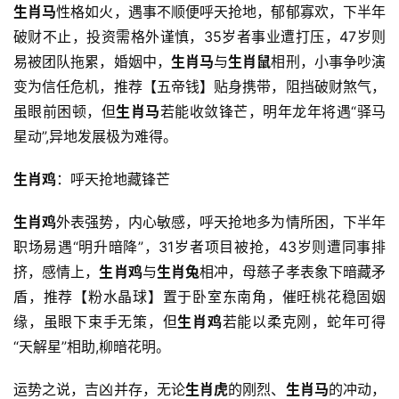
生肖马
性格如火，遇事不顺便呼天抢地，郁郁寡欢，下半年
破财不止，投资需格外谨慎，35岁者事业遭打压，47岁则
易被团队拖累，婚姻中，
生肖马
与
生肖鼠
相刑，小事争吵演
变为信任危机，推荐【五帝钱】贴身携带，阻挡破财煞气，
虽眼前困顿，但
生肖马
若能收敛锋芒，明年龙年将遇“驿马
星动”,异地发展极为难得。
生肖鸡
：呼天抢地藏锋芒
生肖鸡
外表强势，内心敏感，呼天抢地多为情所困，下半年
职场易遇“明升暗降”，31岁者项目被抢，43岁则遭同事排
挤，感情上，
生肖鸡
与
生肖兔
相冲，母慈子孝表象下暗藏矛
盾，推荐【粉水晶球】置于卧室东南角，催旺桃花稳固姻
缘，虽眼下束手无策，但
生肖鸡
若能以柔克刚，蛇年可得
“天解星”相助,柳暗花明。
运势之说，吉凶并存，无论
生肖虎
的刚烈、
生肖马
的冲动，