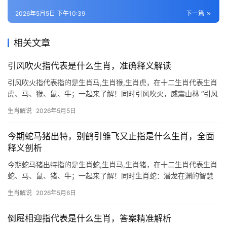
2026年5月5日 下午10:39
下一篇
相关文章
引风吹火指代表是什么生肖，准确释义解读
引风吹火指代表指的是生肖马,生肖猴,生肖虎，在十二生肖代表生肖
虎、马、猴、鼠、牛；一起来了解！同时引风吹火，威震山林 “引风
吹火”在生肖文化中常与生肖虎关联，虎为百兽之王，行动如风，气
生肖解说
2026年5月5日
势如火，此成语暗喻借势发力、事半功倍，2025乙巳蛇年，生肖虎
与太岁形成“
今期蛇马猪出特，别鹤引雏飞又止指是什么生肖，全面
释义剖析
今期蛇马猪出特指的是生肖蛇,生肖马,生肖猪，在十二生肖代表生肖
蛇、马、鼠、猪、牛；一起来了解！同时生肖蛇：潜龙在渊的智慧
化身 民间素有“蛇马猪出特”之说，今期尤以生肖蛇为焦点，所谓“别
生肖解说
2026年5月6日
鹤引雏飞又止”，暗喻蛇类蛰伏后突进的特性——看似静默，实则蓄
势待发，古籍载
倒屣相迎指代表是什么生肖，答案精准解析