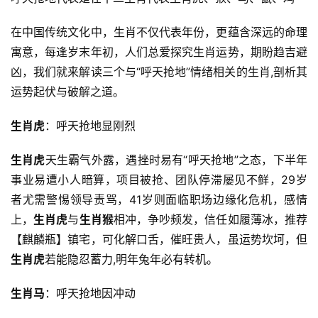
在中国传统文化中，生肖不仅代表年份，更蕴含深远的命理
寓意，每逢岁末年初，人们总爱探究生肖运势，期盼趋吉避
凶，我们就来解读三个与“呼天抢地”情绪相关的生肖,剖析其
运势起伏与破解之道。
生肖虎
：呼天抢地显刚烈
生肖虎
天生霸气外露，遇挫时易有“呼天抢地”之态，下半年
事业易遭小人暗算，项目被抢、团队停滞屡见不鲜，29岁
者尤需警惕领导责骂，41岁则面临职场边缘化危机，感情
上，
生肖虎
与
生肖猴
相冲，争吵频发，信任如履薄冰，推荐
【麒麟瓶】镇宅，可化解口舌，催旺贵人，虽运势坎坷，但
生肖虎
若能隐忍蓄力,明年兔年必有转机。
生肖马
：呼天抢地因冲动