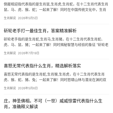
倒屣相迎指代表指的是生肖鼠,生肖虎,生肖蛇，在十二生肖代表生肖
鼠、马、虎、猴、蛇；一起来了解！同时在中国传统文化中，生肖
文化占据着极为重要的地位，每一个生肖都蕴含着独特的寓意与运
生肖解说
2026年5月5日
势，我们将深入解读三个生肖的成语释义、运势走向及风水破解之
法,助您在2026年趋
斫轮老手打一最佳生肖，答案精准解析
斫轮老手指的是生肖蛇,生肖马,生肖猪，在十二生肖代表生肖蛇、
虎、马、鼠、猪；一起来了解！同时揭秘智慧与经验的象征 “斫轮老
手”比喻技艺纯熟、经验丰富之人，在十二生肖中，唯有生肖蛇最契
生肖解说
2026年7月19日
合这一特质，蛇类天生敏锐，善于蛰伏观察，行动时一击即中，恰
如老匠人运斧
喜怒无常代表指什么生肖，精选解析落实
喜怒无常代表指的是生肖蛇,生肖猴,生肖虎，在十二生肖代表生肖
虎、猴、蛇、猪、兔；一起来了解！同时怒啸山林与潜龙在渊的双
面性 生肖虎自古象征威猛与魄力，但“喜怒无常”恰如虎啸山林时的
生肖解说
2026年5月6日
爆发与静谧时的蛰伏，虎年出生者（尤其是29岁和41岁人群）下半
年易遇“吉凶并
庄，神圣佛相。不可（一世）威威惊雷代表指什么生
肖，准确释义解读