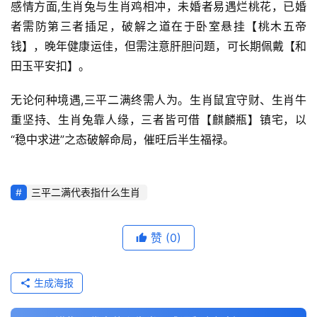
感情方面,生肖兔与生肖鸡相冲，未婚者易遇烂桃花，已婚
者需防第三者插足，破解之道在于卧室悬挂【桃木五帝
钱】，晚年健康运佳，但需注意肝胆问题，可长期佩戴【和
田玉平安扣】。
无论何种境遇,三平二满终需人为。生肖鼠宜守财、生肖牛
重坚持、生肖兔靠人缘，三者皆可借【麒麟瓶】镇宅，以
“稳中求进”之态破解命局，催旺后半生福禄。
三平二满代表指什么生肖
赞
(0)
生成海报