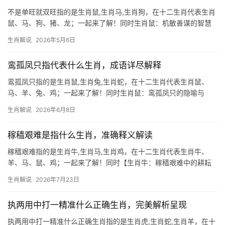
不是单旺就双旺指的是生肖鼠,生肖马,生肖狗，在十二生肖代表生肖
鼠、马、狗、猪、龙；一起来了解！同时生肖鼠：机敏善谋的智慧
之星 生肖鼠在十二地支中对应子时，象征新生与机变，民间有“八九
生肖解说
2026年5月6日
二马走双向”的谜面，暗指“鼠”字拆分后的笔画逻辑，更凸显其灵活
特性，2024
鸾孤凤只指代表什么生肖，成语详尽解释
鸾孤凤只指的是生肖鼠,生肖兔,生肖蛇，在十二生肖代表生肖鼠、
马、羊、兔、鸡；一起来了解！同时生肖鼠：鸾孤凤只的隐喻与
2026年运势解析 鸾孤凤只，这一成语常用来形容失偶或孤独的境
生肖解说
2026年6月8日
遇，在生肖文化中，它暗指生肖鼠与生肖马的相冲关系——鼠为子
水，马为午火，水
稼穑艰难是指什么生肖，准确释义解读
稼穑艰难指的是生肖牛,生肖马,生肖鸡，在十二生肖代表生肖牛、
羊、马、鼠、鸡；一起来了解！同时【生肖牛：稼穑艰难中的耕耘
者】 “稼穑艰难”一词，原指农事劳作的辛苦，而生肖牛恰是这一精
生肖解说
2026年7月23日
神的化身，牛年出生之人，天生带有勤恳踏实的特质，如同老农在
田间挥汗如雨，
执两用中打一精准什么正确生肖，完美解析呈现
执两用中打一精准什么正确生肖指的是生肖虎,生肖蛇,生肖羊，在十