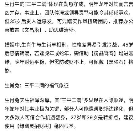
生肖牛的“三平二满”体现在勤恳守成，明年龙年对其而言吉
凶并存，事业上，团队停滞或领导责骂可能令其郁郁寡欢，
但35岁后贵人运爆发，可凭踏实作风扭转困局，推荐办公
桌放置【文昌塔】，助思维清晰。
婚姻中,生肖牛与生肖羊相刑，性格差异易引发冷战，45岁
后感情转暖，若逢虎年或蛇年，需借助【粉晶鸳鸯】增进姻
缘，晚年财运平稳，但需防破财不止，可佩戴【黑曜石】挡
煞。
生肖兔：三平二满的福气象征
生肖兔天生福泽深厚，其“三平二满”多显现在人际顺遂，明
年蛇年对其事业极为关键，部分人可能遭遇职场边缘化，但
大多数人可借合作机遇翻身，27岁和39岁是转折点，建议
使用【绿幽灵招财树】稳固根基。