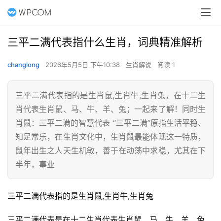
三平二满代表指什么生肖，词典精准解析
changlong
2026年5月5日 下午10:38
生肖解说
阅读 1
三平二满代表指的是生肖鼠,生肖牛,生肖兔，在十二生
肖代表生肖鼠、马、牛、羊、兔；一起来了解！同时生
肖鼠：三平二满的智慧代表 “三平二满”原指生活平稳、
知足常乐，在生肖文化中，生肖鼠最能体现这一特质，
鼠年出生之人天生机敏，善于在动荡中求稳，尤其在下
半年，事业
三平二满代表指的是生肖鼠,生肖牛,生肖兔
三平二满代表是在十二生肖代表生肖鼠、马、牛、羊、兔